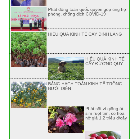
Phát động toàn quốc quyên góp ủng hộ
phòng, chống dịch COVID-19
HIỆU QUẢ KINH TẾ CÂY ĐINH LĂNG
HIỆU QUẢ KINH TẾ
CÂY ĐƯƠNG QUY
BẢNG HẠCH TOÁN KINH TẾ TRỒNG
BƯỞI DIỄN
Phát sốt vì giống ổi
sim ruột tím, có hoa
nở giá 1,2 triệu đ/cây