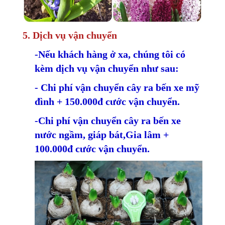
5. Dịch vụ vận chuyển
-Nếu khách hàng ở xa, chúng tôi có
kèm dịch vụ vận chuyển như sau:
- Chi phí vận chuyển cây ra bến xe mỹ
đình + 150.000đ cước vận chuyển.
-Chi phí vận chuyển cây ra bến xe
nước ngầm, giáp bát,Gia lâm +
100.000đ cước vận chuyển.