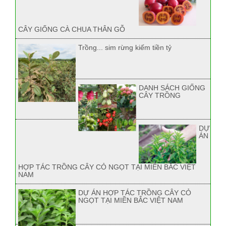
CÂY GIỐNG CÀ CHUA THÂN GỖ
Trồng... sim rừng kiếm tiền tỷ
DANH SÁCH GIỐNG
CÂY TRỒNG
DỰ
ÁN
HỢP TÁC TRỒNG CÂY CỎ NGỌT TẠI MIỀN BẮC VIỆT
NAM
DỰ ÁN HỢP TÁC TRỒNG CÂY CỎ
NGỌT TẠI MIỀN BẮC VIỆT NAM