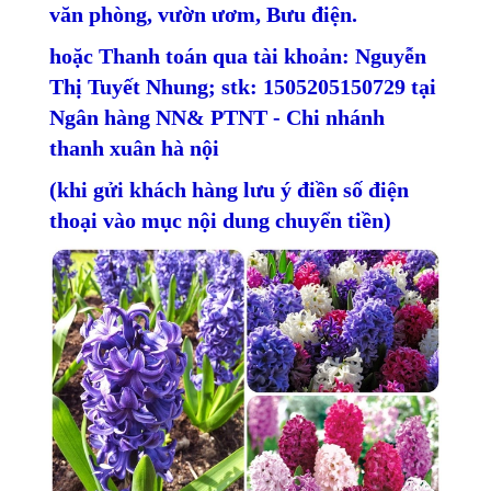
văn phòng, vườn ươm, Bưu điện.
hoặc Thanh toán qua tài khoản: Nguyễn
Thị Tuyết Nhung; stk: 1505205150729 tại
Ngân hàng NN& PTNT - Chi nhánh
thanh xuân hà nội
(khi gửi khách hàng lưu ý điền số điện
thoại vào mục nội dung chuyển tiền)