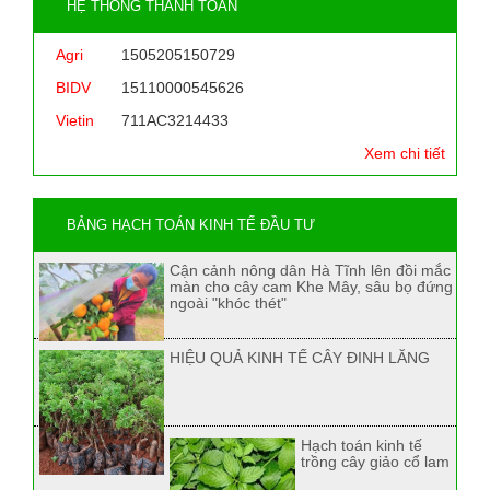
HỆ THỐNG THANH TOÁN
Agri
1505205150729
BIDV
15110000545626
Vietin
711AC3214433
Xem chi tiết
BẢNG HẠCH TOÁN KINH TẾ ĐẦU TƯ
Cận cảnh nông dân Hà Tĩnh lên đồi mắc
màn cho cây cam Khe Mây, sâu bọ đứng
ngoài "khóc thét"
HIỆU QUẢ KINH TẾ CÂY ĐINH LĂNG
Hạch toán kinh tế
trồng cây giảo cổ lam