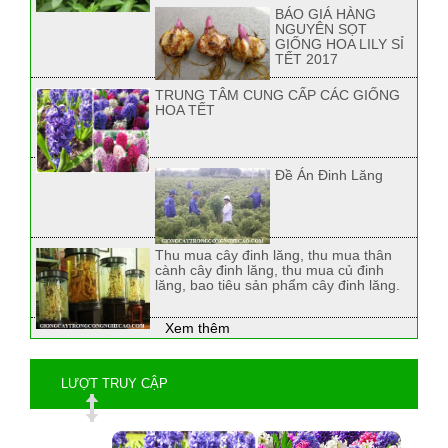
BÁO GIÁ HÀNG
NGUYÊN SỌT
GIỐNG HOA LILY SỈ
TẾT 2017
TRUNG TÂM CUNG CẤP CÁC GIỐNG
HOA TẾT
Đề Án Đinh Lăng
Thu mua cây đinh lăng, thu mua thân
cành cây đinh lăng, thu mua củ đinh
lăng, bao tiêu sản phẩm cây đinh lăng.
Xem thêm
LƯỢT TRUY CẬP