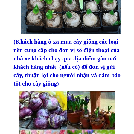
(Khách hàng ở xa mua cây giống các loại
nên cung cấp cho đơn vị số điện thoại của
nhà xe khách chạy qua địa điểm gần nơi
khách hàng nhất (nếu có) để đơn vị gửi
cây, thuận lợi cho người nhận và đảm bảo
tốt cho cây giống)