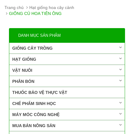
Trang chủ
Hạt giống hoa cây cảnh
GIỐNG CỦ HOA TIÊN ÔNG
DANH MỤC SẢN PHẨM
GIỐNG CÂY TRỒNG
HẠT GIỐNG
VẬT NUÔI
PHÂN BÓN
THUỐC BẢO VỆ THỰC VẬT
CHẾ PHẨM SINH HỌC
MÁY MÓC CÔNG NGHỆ
MUA BÁN NÔNG SẢN