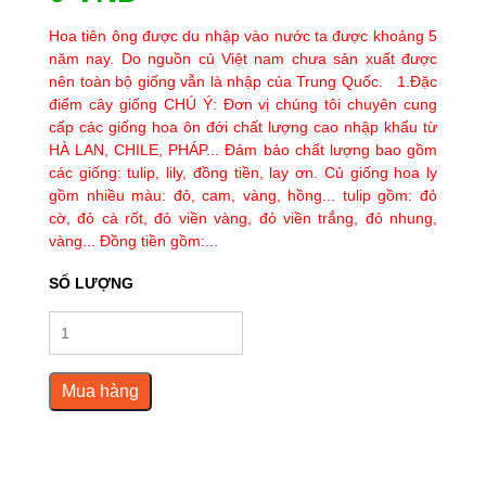
Hoa tiên ông được du nhập vào nước ta được khoảng 5
năm nay. Do nguồn củ Việt nam chưa sản xuất được
nên toàn bộ giống vẫn là nhập của Trung Quốc. 1.Đặc
điểm cây giống CHÚ Ý: Đơn vị chúng tôi chuyên cung
cấp các giống hoa ôn đới chất lượng cao nhập khẩu từ
HÀ LAN, CHILE, PHÁP... Đảm bảo chất lượng bao gồm
các giống: tulip, lily, đồng tiền, lay ơn. Củ giống hoa ly
gồm nhiều màu: đỏ, cam, vàng, hồng... tulip gồm: đỏ
cờ, đỏ cà rốt, đỏ viền vàng, đỏ viền trắng, đỏ nhung,
vàng... Đồng tiền gồm:...
SỐ LƯỢNG
Mua hàng