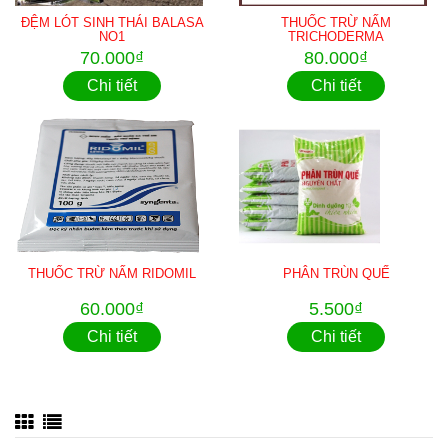
ĐỆM LÓT SINH THÁI BALASA
THUỐC TRỪ NẤM
NO1
TRICHODERMA
70.000₫
80.000₫
Chi tiết
Chi tiết
THUỐC TRỪ NẤM RIDOMIL
PHÂN TRÙN QUẾ
60.000₫
5.500₫
Chi tiết
Chi tiết