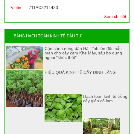
Vietin
711AC3214433
Xem chi tiết
BẢNG HẠCH TOÁN KINH TẾ ĐẦU TƯ
Cận cảnh nông dân Hà Tĩnh lên đồi mắc
màn cho cây cam Khe Mây, sâu bọ đứng
ngoài "khóc thét"
HIỆU QUẢ KINH TẾ CÂY ĐINH LĂNG
Hạch toán kinh tế trồng
cây giảo cổ lam