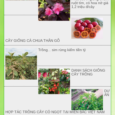
ruột tím, có hoa nở giá
1,2 triệu đ/cây
CÂY GIỐNG CÀ CHUA THÂN GỖ
Trồng... sim rừng kiếm tiền tỷ
DANH SÁCH GIỐNG
CÂY TRỒNG
DỰ
ÁN
HỢP TÁC TRỒNG CÂY CỎ NGỌT TẠI MIỀN BẮC VIỆT NAM