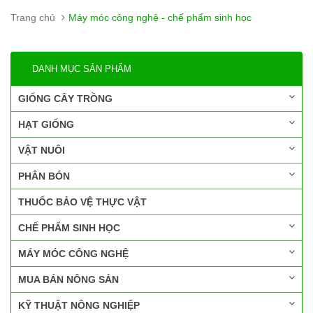
Trang chủ
Máy móc công nghệ - chế phẩm sinh học
DANH MỤC SẢN PHẨM
GIỐNG CÂY TRỒNG
HẠT GIỐNG
VẬT NUÔI
PHÂN BÓN
THUỐC BẢO VỆ THỰC VẬT
CHẾ PHẨM SINH HỌC
MÁY MÓC CÔNG NGHỆ
MUA BÁN NÔNG SẢN
KỸ THUẬT NÔNG NGHIỆP