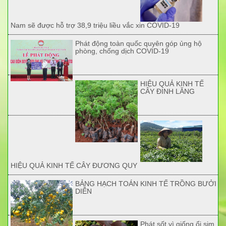
Nam sẽ được hỗ trợ 38,9 triệu liều vắc xin COVID-19
Phát động toàn quốc quyên góp ủng hộ
phòng, chống dịch COVID-19
HIỆU QUẢ KINH TẾ
CÂY ĐINH LĂNG
HIỆU QUẢ KINH TẾ CÂY ĐƯƠNG QUY
BẢNG HẠCH TOÁN KINH TẾ TRỒNG BƯỞI
DIỄN
Phát sốt vì giống ổi sim