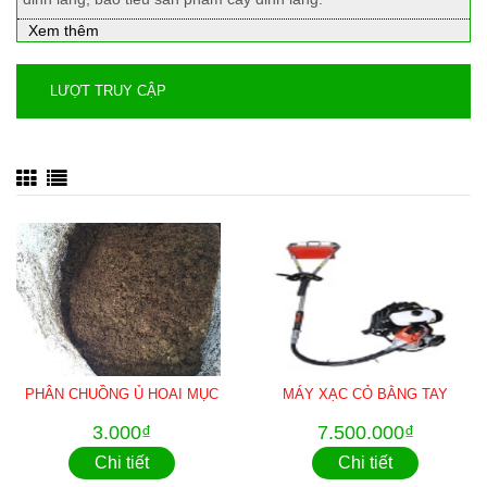
Xem thêm
LƯỢT TRUY CẬP
PHÂN CHUỒNG Ủ HOAI MỤC
MÁY XẠC CỎ BẰNG TAY
3.000₫
7.500.000₫
Chi tiết
Chi tiết