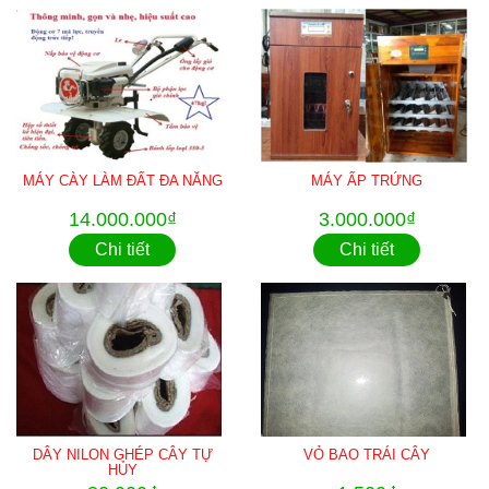
MÁY CÀY LÀM ĐẤT ĐA NĂNG
MÁY ẤP TRỨNG
14.000.000₫
3.000.000₫
Chi tiết
Chi tiết
DÂY NILON GHÉP CÂY TỰ
VỎ BAO TRÁI CÂY
HỦY