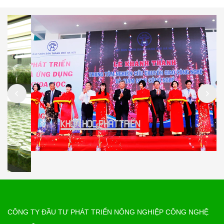
CÔNG TY ĐẦU TƯ PHÁT TRIỂN NÔNG NGHIỆP CÔNG NGHỆ