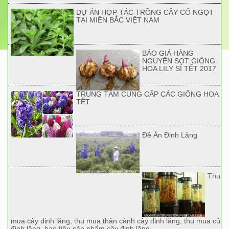
DỰ ÁN HỢP TÁC TRỒNG CÂY CỎ NGỌT
TẠI MIỀN BẮC VIỆT NAM
BÁO GIÁ HÀNG
NGUYÊN SỌT GIỐNG
HOA LILY SỈ TẾT 2017
TRUNG TÂM CUNG CẤP CÁC GIỐNG HOA
TẾT
Đề Án Đinh Lăng
Thu
mua cây đinh lăng, thu mua thân cành cây đinh lăng, thu mua củ
đinh lăng, bao tiêu sản phẩm cây đinh lăng.