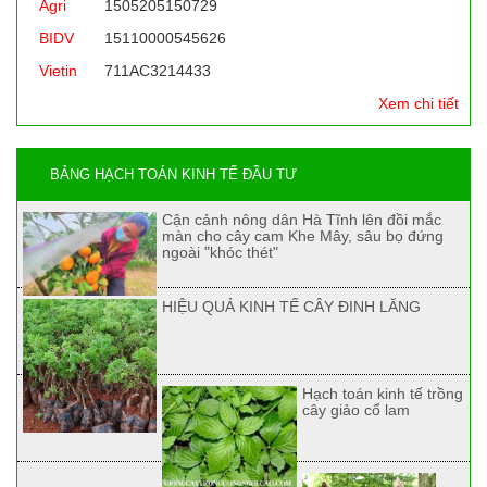
Agri
1505205150729
BIDV
15110000545626
Vietin
711AC3214433
Xem chi tiết
BẢNG HẠCH TOÁN KINH TẾ ĐẦU TƯ
Cận cảnh nông dân Hà Tĩnh lên đồi mắc
màn cho cây cam Khe Mây, sâu bọ đứng
ngoài "khóc thét"
HIỆU QUẢ KINH TẾ CÂY ĐINH LĂNG
Hạch toán kinh tế trồng
cây giảo cổ lam