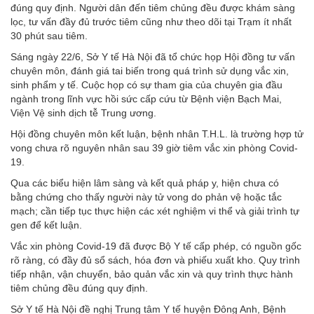
đúng quy định. Người dân đến tiêm chủng đều được khám sàng
lọc, tư vấn đầy đủ trước tiêm cũng như theo dõi tại Trạm ít nhất
30 phút sau tiêm.
Sáng ngày 22/6, Sở Y tế Hà Nội đã tổ chức họp Hội đồng tư vấn
chuyên môn, đánh giá tai biến trong quá trình sử dụng vắc xin,
sinh phẩm y tế. Cuộc họp có sự tham gia của chuyên gia đầu
ngành trong lĩnh vực hồi sức cấp cứu từ Bệnh viện Bạch Mai,
Viện Vệ sinh dịch tễ Trung ương.
Hội đồng chuyên môn kết luận, bệnh nhân T.H.L. là trường hợp tử
vong chưa rõ nguyên nhân sau 39 giờ tiêm vắc xin phòng Covid-
19.
Qua các biểu hiện lâm sàng và kết quả pháp y, hiện chưa có
bằng chứng cho thấy người này tử vong do phản vệ hoặc tắc
mạch; cần tiếp tục thực hiện các xét nghiệm vi thể và giải trình tự
gen để kết luận.
Vắc xin phòng Covid-19 đã được Bộ Y tế cấp phép, có nguồn gốc
rõ ràng, có đầy đủ sổ sách, hóa đơn và phiếu xuất kho. Quy trình
tiếp nhận, vận chuyển, bảo quản vắc xin và quy trình thực hành
tiêm chủng đều đúng quy định.
Sở Y tế Hà Nội đề nghị Trung tâm Y tế huyện Đông Anh, Bệnh