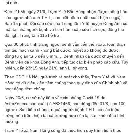
tại nhà.
Đến 21h55 ngày 21/6, Trạm Y tế Bắc Hồng nhận được thông báo
của người nhà anh T.H.L, cho biết bệnh nhân xuất hiện co giật.
Sau 15 phút, Đội cấp cứu của Trung tâm Y tế huyện Đông Anh có
mặt tại nhà người bệnh và tiến hành cấp cứu tích cực; đồng thời
đề nghị Trung tâm 115 hỗ trợ.
Qua 30 phút, tình trạng người bệnh vẫn tiến triển xấu, toàn thân
tím tái, mạch cảnh không bắt được; huyết áp không đo được;
đồng tử giãn từ 5 đến 6 mm… Bệnh nhân đã được chuyển đến
Bệnh viện đa khoa Đông Anh, tiếp tục các biện pháp cấp cứu. Tuy
nhiên, đến 23h15 ngày 21/6, anh L. tử vong.
Theo CDC Hà Nội, quá trình rà soát cho thấy, Trạm Y tế xã Nam
Hồng có đủ điều kiện tiêm chủng theo quy định của Chính phủ về
hoạt động tiêm chủng.
Ngày 20/6, cơ sở này tiêm vắc xin phòng Covid-19 do
AstraZeneca sản xuất (lô ABX1466, hạn dùng đến 31/8, cho 100
người). Sau tiêm chủng, ngoài người bệnh T.H.L. có các triệu
trứng nêu trên, hiện tất cả trường hợp còn lại sức khỏe đều bình
thường.
Trạm Y tế xã Nam Hồng cũng đã thực hiện quy trình tiêm theo