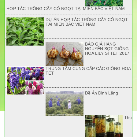
HỢP TÁC TRỒNG CÂY CỎ NGỌT TẠI MIỀN BẮC VIỆT NAM
DỰ ÁN HỢP TÁC TRỒNG CÂY CỎ NGỌT
TẠI MIỀN BẮC VIỆT NAM
BÁO GIÁ HÀNG
NGUYÊN SỌT GIỐNG
HOA LILY SỈ TẾT 2017
TRUNG TÂM CUNG CẤP CÁC GIỐNG HOA
TẾT
Đề Án Đinh Lăng
Thu