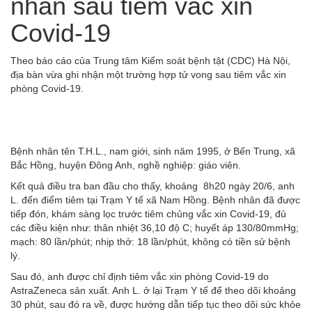
nhân sau tiêm vắc xin
Covid-19
Theo báo cáo của Trung tâm Kiểm soát bệnh tật (CDC) Hà Nội,
địa bàn vừa ghi nhận một trường hợp tử vong sau tiêm vắc xin
phòng Covid-19.
Bệnh nhân tên T.H.L., nam giới, sinh năm 1995, ở Bến Trung, xã
Bắc Hồng, huyện Đông Anh, nghề nghiệp: giáo viên.
Kết quả điều tra ban đầu cho thấy, khoảng 8h20 ngày 20/6, anh
L. đến điểm tiêm tại Trạm Y tế xã Nam Hồng. Bệnh nhân đã được
tiếp đón, khám sàng lọc trước tiêm chủng vắc xin Covid-19, đủ
các điều kiện như: thân nhiệt 36,10 độ C; huyết áp 130/80mmHg;
mạch: 80 lần/phút; nhịp thở: 18 lần/phút, không có tiền sử bệnh
lý.
Sau đó, anh được chỉ định tiêm vắc xin phòng Covid-19 do
AstraZeneca sản xuất. Anh L. ở lại Trạm Y tế để theo dõi khoảng
30 phút, sau đó ra về, được hướng dẫn tiếp tục theo dõi sức khỏe