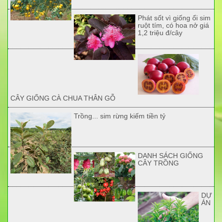
Phát sốt vì giống ổi sim
ruột tím, có hoa nở giá
1,2 triệu đ/cây
CÂY GIỐNG CÀ CHUA THÂN GỖ
Trồng... sim rừng kiếm tiền tỷ
DANH SÁCH GIỐNG
CÂY TRỒNG
DỰ
ÁN