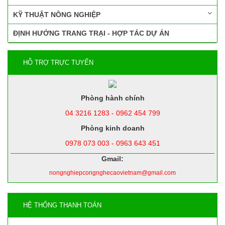
KỸ THUẬT NÔNG NGHIỆP
ĐỊNH HƯỚNG TRANG TRẠI - HỢP TÁC DỰ ÁN
HỖ TRỢ TRỰC TUYẾN
Phòng hành chính
04 3216 1283 - 0962 454 799
Phòng kinh doanh
0978 073 003 - 0963 643 451
Gmail:
nongnghiepcongnghecaovietnam@gmail.com
HỆ THỐNG THANH TOÁN