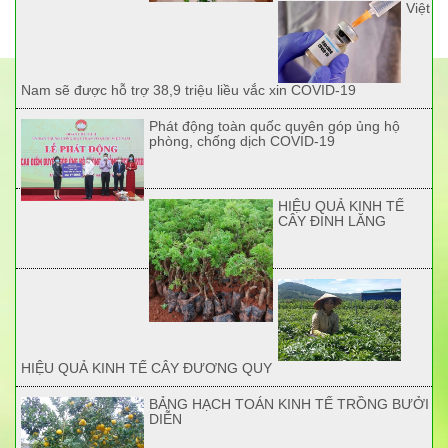
Việt
Nam sẽ được hỗ trợ 38,9 triệu liều vắc xin COVID-19
Phát động toàn quốc quyên góp ủng hộ
phòng, chống dịch COVID-19
HIỆU QUẢ KINH TẾ
CÂY ĐINH LĂNG
HIỆU QUẢ KINH TẾ CÂY ĐƯƠNG QUY
BẢNG HẠCH TOÁN KINH TẾ TRỒNG BƯỞI
DIỄN