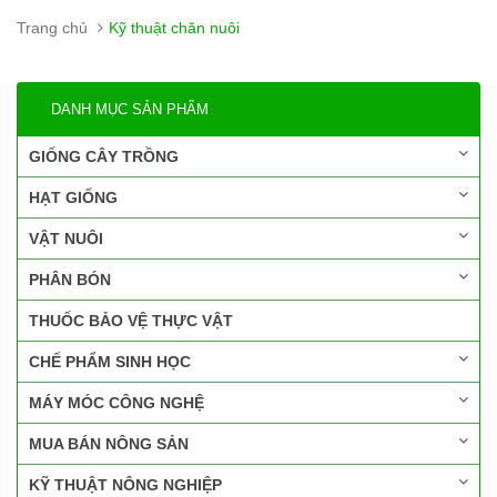
Trang chủ
Kỹ thuật chăn nuôi
DANH MỤC SẢN PHẨM
GIỐNG CÂY TRỒNG
HẠT GIỐNG
VẬT NUÔI
PHÂN BÓN
THUỐC BẢO VỆ THỰC VẬT
CHẾ PHẨM SINH HỌC
MÁY MÓC CÔNG NGHỆ
MUA BÁN NÔNG SẢN
KỸ THUẬT NÔNG NGHIỆP