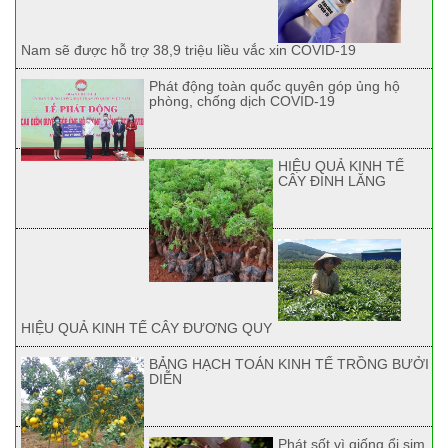
Nam sẽ được hỗ trợ 38,9 triệu liều vắc xin COVID-19
Phát động toàn quốc quyên góp ủng hộ
phòng, chống dịch COVID-19
HIỆU QUẢ KINH TẾ
CÂY ĐINH LĂNG
HIỆU QUẢ KINH TẾ CÂY ĐƯƠNG QUY
BẢNG HẠCH TOÁN KINH TẾ TRỒNG BƯỞI
DIỄN
Phát sốt vì giống ổi sim