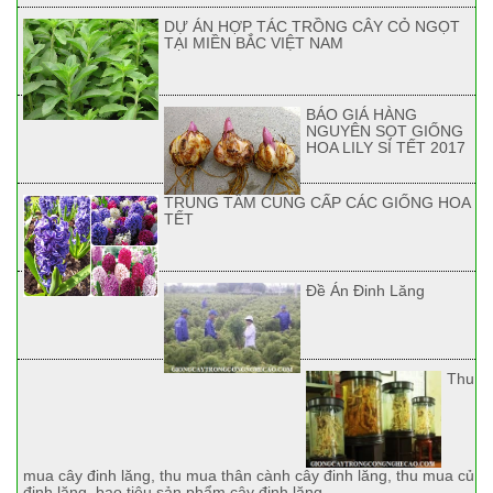
DỰ ÁN HỢP TÁC TRỒNG CÂY CỎ NGỌT
TẠI MIỀN BẮC VIỆT NAM
BÁO GIÁ HÀNG
NGUYÊN SỌT GIỐNG
HOA LILY SỈ TẾT 2017
TRUNG TÂM CUNG CẤP CÁC GIỐNG HOA
TẾT
Đề Án Đinh Lăng
Thu
mua cây đinh lăng, thu mua thân cành cây đinh lăng, thu mua củ
đinh lăng, bao tiêu sản phẩm cây đinh lăng.