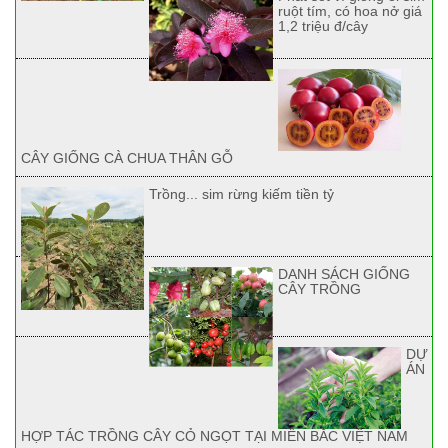
ruột tím, có hoa nở giá
1,2 triệu đ/cây
CÂY GIỐNG CÀ CHUA THÂN GỖ
Trồng... sim rừng kiếm tiền tỷ
DANH SÁCH GIỐNG
CÂY TRỒNG
DỰ
ÁN
HỢP TÁC TRỒNG CÂY CỎ NGỌT TẠI MIỀN BẮC VIỆT NAM