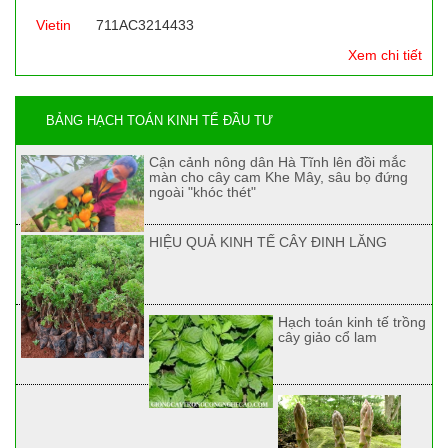
Vietin
711AC3214433
Xem chi tiết
BẢNG HẠCH TOÁN KINH TẾ ĐẦU TƯ
Cận cảnh nông dân Hà Tĩnh lên đồi mắc
màn cho cây cam Khe Mây, sâu bọ đứng
ngoài "khóc thét"
HIỆU QUẢ KINH TẾ CÂY ĐINH LĂNG
Hạch toán kinh tế trồng
cây giảo cổ lam