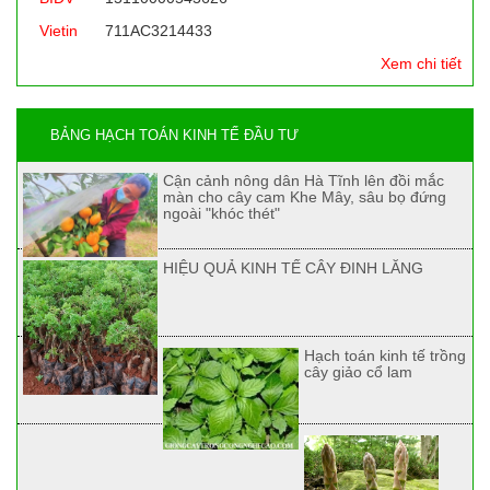
Vietin
711AC3214433
Xem chi tiết
BẢNG HẠCH TOÁN KINH TẾ ĐẦU TƯ
Cận cảnh nông dân Hà Tĩnh lên đồi mắc
màn cho cây cam Khe Mây, sâu bọ đứng
ngoài "khóc thét"
HIỆU QUẢ KINH TẾ CÂY ĐINH LĂNG
Hạch toán kinh tế trồng
cây giảo cổ lam