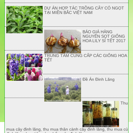
DỰ ÁN HỢP TÁC TRỒNG CÂY CỎ NGỌT
TẠI MIỀN BẮC VIỆT NAM
BÁO GIÁ HÀNG
NGUYÊN SỌT GIỐNG
HOA LILY SỈ TẾT 2017
TRUNG TÂM CUNG CẤP CÁC GIỐNG HOA
TẾT
Đề Án Đinh Lăng
Thu
mua cây đinh lăng, thu mua thân cành cây đinh lăng, thu mua củ