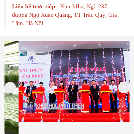
Liên hệ trực tiếp:
Khu 31ha, Ngõ 237,
đường Ngô Xuân Quảng, TT Trâu Quỳ, Gia
Lâm, Hà Nội