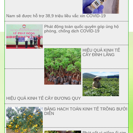
Nam sẽ được hỗ trợ 38,9 triệu liều vắc xin COVID-19
Phát động toàn quốc quyên góp ủng hộ
phòng, chống dịch COVID-19
HIỆU QUẢ KINH TẾ
CÂY ĐINH LĂNG
HIỆU QUẢ KINH TẾ CÂY ĐƯƠNG QUY
BẢNG HẠCH TOÁN KINH TẾ TRỒNG BƯỞI
DIỄN
Phát sốt vì giống ổi sim