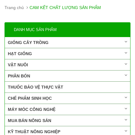
Trang chủ
CAM KẾT CHẤT LƯỢNG SẢN PHẨM
DANH MỤC SẢN PHẨM
GIỐNG CÂY TRỒNG
HẠT GIỐNG
VẬT NUÔI
PHÂN BÓN
THUỐC BẢO VỆ THỰC VẬT
CHẾ PHẨM SINH HỌC
MÁY MÓC CÔNG NGHỆ
MUA BÁN NÔNG SẢN
KỸ THUẬT NÔNG NGHIỆP