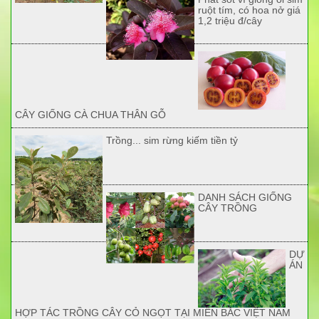
ruột tím, có hoa nở giá
1,2 triệu đ/cây
CÂY GIỐNG CÀ CHUA THÂN GỖ
Trồng... sim rừng kiếm tiền tỷ
DANH SÁCH GIỐNG
CÂY TRỒNG
DỰ
ÁN
HỢP TÁC TRỒNG CÂY CỎ NGỌT TẠI MIỀN BẮC VIỆT NAM