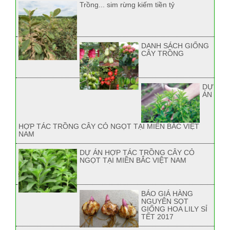
Trồng... sim rừng kiếm tiền tỷ
DANH SÁCH GIỐNG
CÂY TRỒNG
DỰ
ÁN
HỢP TÁC TRỒNG CÂY CỎ NGỌT TẠI MIỀN BẮC VIỆT
NAM
DỰ ÁN HỢP TÁC TRỒNG CÂY CỎ
NGỌT TẠI MIỀN BẮC VIỆT NAM
BÁO GIÁ HÀNG
NGUYÊN SỌT
GIỐNG HOA LILY SỈ
TẾT 2017