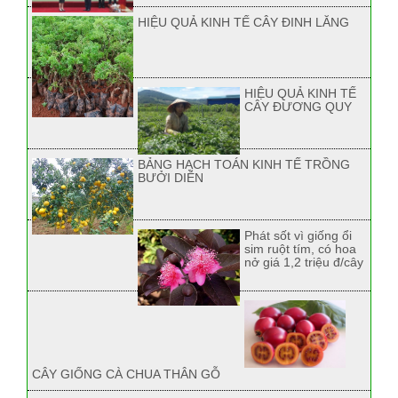
HIỆU QUẢ KINH TẾ CÂY ĐINH LĂNG
HIỆU QUẢ KINH TẾ
CÂY ĐƯƠNG QUY
BẢNG HẠCH TOÁN KINH TẾ TRỒNG
BƯỞI DIỄN
Phát sốt vì giống ổi
sim ruột tím, có hoa
nở giá 1,2 triệu đ/cây
CÂY GIỐNG CÀ CHUA THÂN GỖ