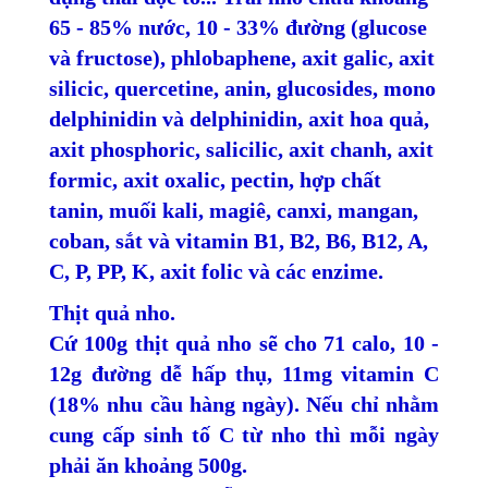
65 - 85% nước, 10 - 33% đường (glucose
và fructose), phlobaphene, axit galic, axit
silicic, quercetine, anin, glucosides, mono
delphinidin và delphinidin, axit hoa quả,
axit phosphoric, salicilic, axit chanh, axit
formic, axit oxalic, pectin, hợp chất
tanin, muối kali, magiê, canxi, mangan,
coban, sắt và vitamin B1, B2, B6, B12, A,
C, P, PP, K, axit folic và các enzime.
Thịt quả nho.
Cứ 100g thịt quả nho sẽ cho 71 calo, 10 -
12g đường dễ hấp thụ, 11mg vitamin C
(18% nhu cầu hàng ngày). Nếu chỉ nhằm
cung cấp sinh tố C từ nho thì mỗi ngày
phải ăn khoảng 500g.