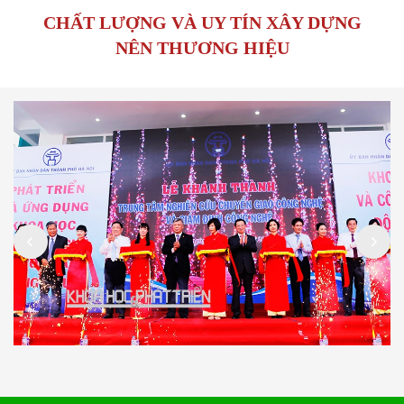
CHẤT LƯỢNG VÀ UY TÍN XÂY DỰNG
NÊN THƯƠNG HIỆU