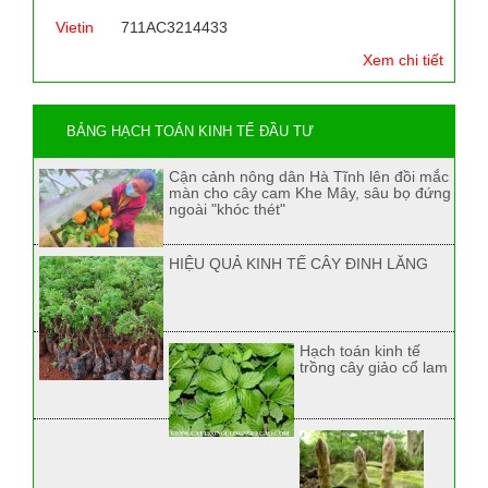
Vietin
711AC3214433
Xem chi tiết
BẢNG HẠCH TOÁN KINH TẾ ĐẦU TƯ
Cận cảnh nông dân Hà Tĩnh lên đồi mắc
màn cho cây cam Khe Mây, sâu bọ đứng
ngoài "khóc thét"
HIỆU QUẢ KINH TẾ CÂY ĐINH LĂNG
Hạch toán kinh tế
trồng cây giảo cổ lam