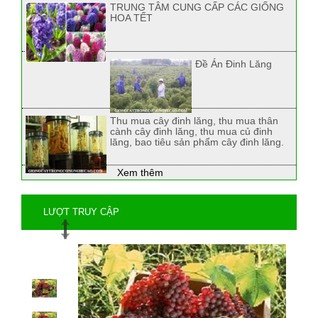
TRUNG TÂM CUNG CẤP CÁC GIỐNG
HOA TẾT
Đề Án Đinh Lăng
Thu mua cây đinh lăng, thu mua thân
cành cây đinh lăng, thu mua củ đinh
lăng, bao tiêu sản phẩm cây đinh lăng.
Xem thêm
LƯỢT TRUY CẬP