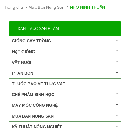
Trang chủ
Mua Bán Nông Sản
NHO NINH THUẬN
DANH MỤC SẢN PHẨM
GIỐNG CÂY TRỒNG
HẠT GIỐNG
VẬT NUÔI
PHÂN BÓN
THUỐC BẢO VỆ THỰC VẬT
CHẾ PHẨM SINH HỌC
MÁY MÓC CÔNG NGHỆ
MUA BÁN NÔNG SẢN
KỸ THUẬT NÔNG NGHIỆP