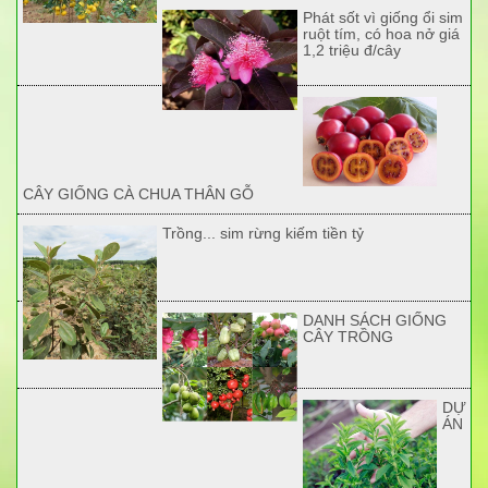
Phát sốt vì giống ổi sim
ruột tím, có hoa nở giá
1,2 triệu đ/cây
CÂY GIỐNG CÀ CHUA THÂN GỖ
Trồng... sim rừng kiếm tiền tỷ
DANH SÁCH GIỐNG
CÂY TRỒNG
DỰ
ÁN