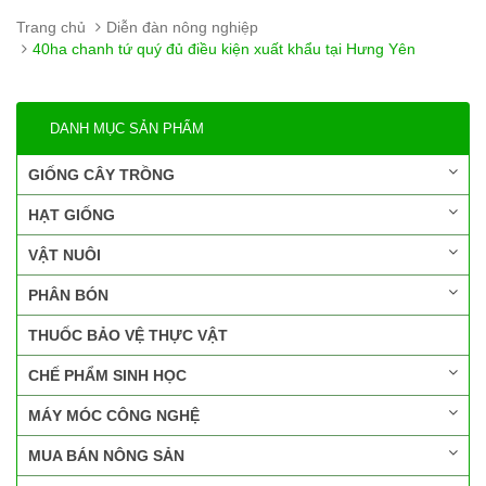
Trang chủ
Diễn đàn nông nghiệp
40ha chanh tứ quý đủ điều kiện xuất khẩu tại Hưng Yên
DANH MỤC SẢN PHẨM
GIỐNG CÂY TRỒNG
HẠT GIỐNG
VẬT NUÔI
PHÂN BÓN
THUỐC BẢO VỆ THỰC VẬT
CHẾ PHẨM SINH HỌC
MÁY MÓC CÔNG NGHỆ
MUA BÁN NÔNG SẢN