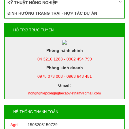
KỸ THUẬT NÔNG NGHIỆP
ĐỊNH HƯỚNG TRANG TRẠI - HỢP TÁC DỰ ÁN
HỖ TRỢ TRỰC TUYẾN
Phòng hành chính
04 3216 1283 - 0962 454 799
Phòng kinh doanh
0978 073 003 - 0963 643 451
Gmail:
nongnghiepcongnghecaovietnam@gmail.com
HỆ THỐNG THANH TOÁN
Agri
1505205150729