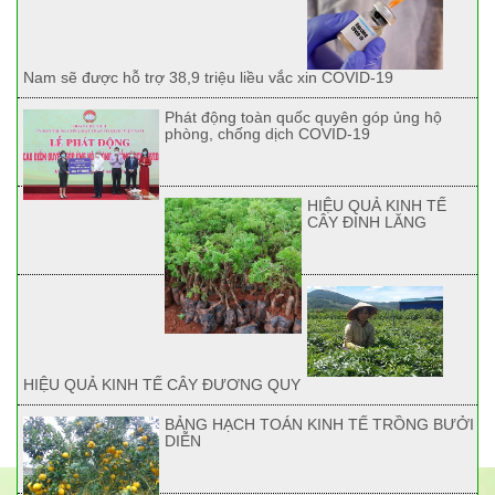
Nam sẽ được hỗ trợ 38,9 triệu liều vắc xin COVID-19
Phát động toàn quốc quyên góp ủng hộ
phòng, chống dịch COVID-19
HIỆU QUẢ KINH TẾ
CÂY ĐINH LĂNG
HIỆU QUẢ KINH TẾ CÂY ĐƯƠNG QUY
BẢNG HẠCH TOÁN KINH TẾ TRỒNG BƯỞI
DIỄN