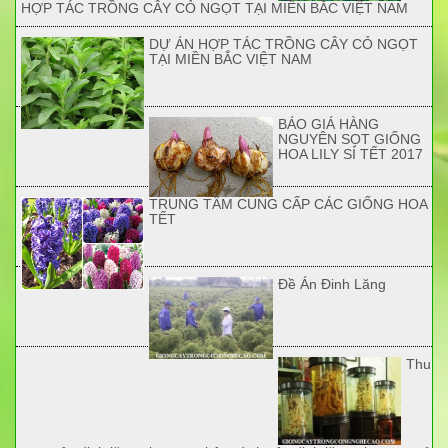
HỢP TÁC TRỒNG CÂY CỎ NGỌT TẠI MIỀN BẮC VIỆT NAM
DỰ ÁN HỢP TÁC TRỒNG CÂY CỎ NGỌT
TẠI MIỀN BẮC VIỆT NAM
BÁO GIÁ HÀNG
NGUYÊN SỌT GIỐNG
HOA LILY SỈ TẾT 2017
TRUNG TÂM CUNG CẤP CÁC GIỐNG HOA
TẾT
Đề Án Đinh Lăng
Thu