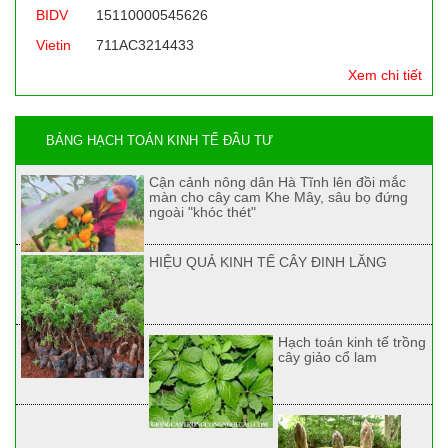
BIDV
15110000545626
Vietin
711AC3214433
Xem chi tiết
BẢNG HẠCH TOÁN KINH TẾ ĐẦU TƯ
Cận cảnh nông dân Hà Tĩnh lên đồi mắc
màn cho cây cam Khe Mây, sâu bọ đứng
ngoài "khóc thét"
HIỆU QUẢ KINH TẾ CÂY ĐINH LĂNG
Hạch toán kinh tế trồng
cây giảo cổ lam