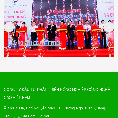
CÔNG TY ĐẦU TƯ PHÁT TRIỂN NÔNG NGHIỆP CÔNG NGHỆ
CAO VIỆT NAM
Khu 31Ha, Phố Nguyễn Mậu Tài, Đường Ngô Xuân Quảng,
Trâu Qùy, Gia Lâm, Hà Nội