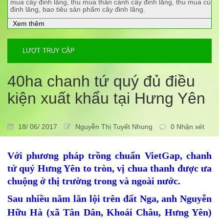
mua cây đinh lăng, thu mua thân cành cây đinh lăng, thu mua củ
đinh lăng, bao tiêu sản phẩm cây đinh lăng.
Xem thêm
LƯỢT TRUY CẬP
40ha chanh tứ quý đủ điều
kiện xuất khẩu tại Hưng Yên
18/ 06/ 2017
Nguyễn Thị Tuyết Nhung
0 Nhận xét
Với phương pháp trồng chuẩn VietGap, chanh
tứ quý Hưng Yên to tròn, vị chua thanh được ưa
chuộng ở thị trường trong và ngoài nước.
Sau nhiều năm lăn lội trên đất Nga, anh Nguyễn
Hữu Hà (xã Tân Dân, Khoái Châu, Hưng Yên)