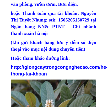
văn phòng, vườn ươm, Bưu điện.
hoặc Thanh toán qua tài khoản: Nguyễn
Thị Tuyết Nhung; stk: 1505205150729 tại
Ngân hàng NN& PTNT - Chi nhánh
thanh xuân hà nội
(khi gửi khách hàng lưu ý điền số điện
thoại vào mục nội dung chuyển tiền)
Hoặc tham khảo đường link:
http://giongcaytrongcongnghecao.com/he
thong-tai-khoan