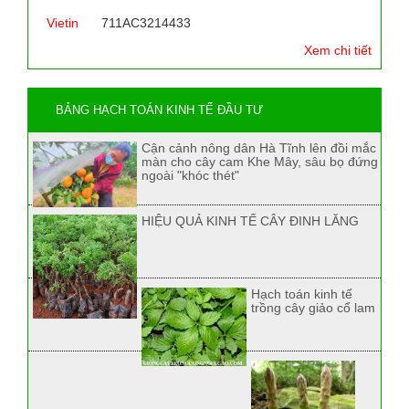
Vietin
711AC3214433
Xem chi tiết
BẢNG HẠCH TOÁN KINH TẾ ĐẦU TƯ
Cận cảnh nông dân Hà Tĩnh lên đồi mắc
màn cho cây cam Khe Mây, sâu bọ đứng
ngoài "khóc thét"
HIỆU QUẢ KINH TẾ CÂY ĐINH LĂNG
Hạch toán kinh tế
trồng cây giảo cổ lam