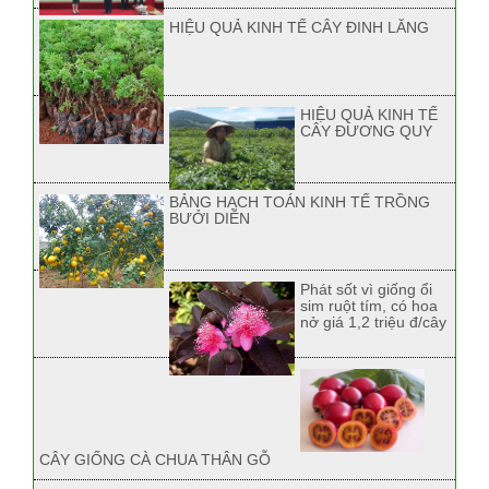
HIỆU QUẢ KINH TẾ CÂY ĐINH LĂNG
HIỆU QUẢ KINH TẾ
CÂY ĐƯƠNG QUY
BẢNG HẠCH TOÁN KINH TẾ TRỒNG
BƯỞI DIỄN
Phát sốt vì giống ổi
sim ruột tím, có hoa
nở giá 1,2 triệu đ/cây
CÂY GIỐNG CÀ CHUA THÂN GỖ