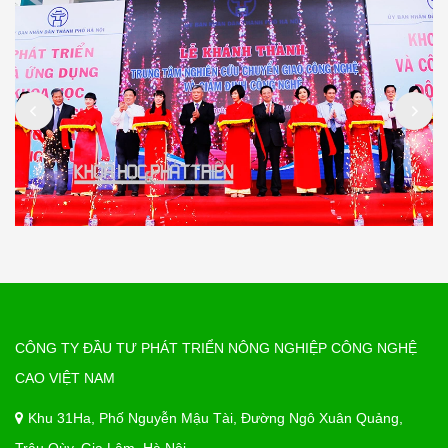
CÔNG TY ĐẦU TƯ PHÁT TRIỂN NÔNG NGHIỆP CÔNG NGHỆ
CAO VIỆT NAM
Khu 31Ha, Phố Nguyễn Mậu Tài, Đường Ngô Xuân Quảng,