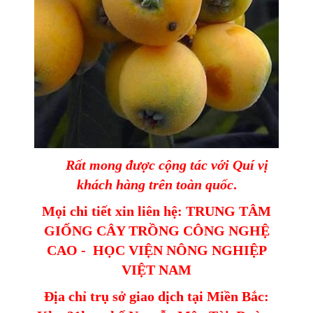
Rất mong được cộng tác với Quí vị
khách hàng trên toàn quốc
.
Mọi chi tiết xin liên hệ: TRUNG TÂM
GIỐNG CÂY TRỒNG CÔNG NGHỆ
CAO - HỌC VIỆN NÔNG NGHIỆP
VIỆT NAM
Địa chỉ trụ sở giao dịch tại Miền Bắc: