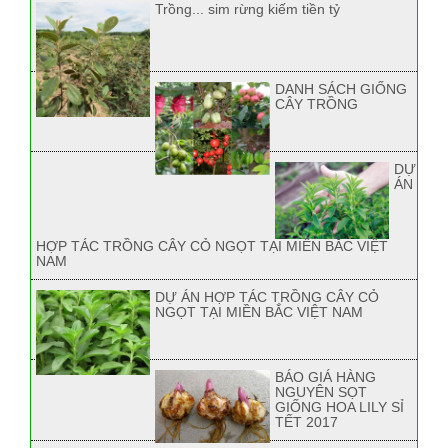
Trồng... sim rừng kiếm tiền tỷ
DANH SÁCH GIỐNG
CÂY TRỒNG
DỰ
ÁN
HỢP TÁC TRỒNG CÂY CỎ NGỌT TẠI MIỀN BẮC VIỆT
NAM
DỰ ÁN HỢP TÁC TRỒNG CÂY CỎ
NGỌT TẠI MIỀN BẮC VIỆT NAM
BÁO GIÁ HÀNG
NGUYÊN SỌT
GIỐNG HOA LILY SỈ
TẾT 2017