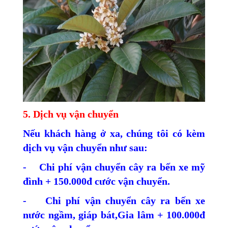
5. Dịch vụ vận chuyển
Nếu khách hàng ở xa, chúng tôi có kèm
dịch vụ vận chuyển như sau:
- Chi phí vận chuyển cây ra bến xe mỹ
đình + 150.000đ cước vận chuyển.
- Chi phí vận chuyển cây ra bến xe
nước ngầm, giáp bát,Gia lâm + 100.000đ