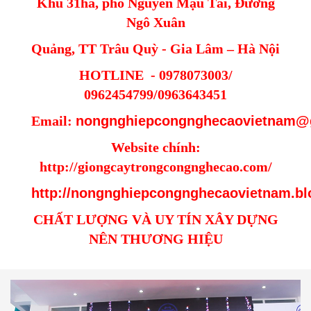
Khu 31ha, phố Nguyễn Mậu Tài, Đường
Ngô Xuân
Quảng, TT Trâu Quỳ - Gia Lâm – Hà Nội
HOTLINE - 0978073003/
0962454799/0963643451
Email:
nongnghiepcongnghecaovietnam@
Website chính:
http://giongcaytrongcongnghecao.com/
http://nongnghiepcongnghecaovietnam.bl
CHẤT LƯỢNG VÀ UY TÍN XÂY DỰNG
NÊN THƯƠNG HIỆU