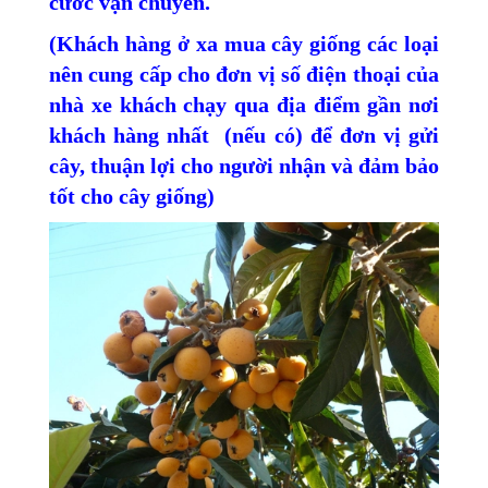
cước vận chuyển.
(Khách hàng ở xa mua cây giống các loại
nên cung cấp cho đơn vị số điện thoại của
nhà xe khách chạy qua địa điểm gần nơi
khách hàng nhất (nếu có) để đơn vị gửi
cây, thuận lợi cho người nhận và đảm bảo
tốt cho cây giống)