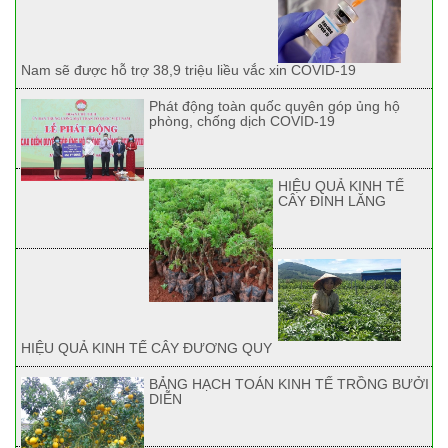
Nam sẽ được hỗ trợ 38,9 triệu liều vắc xin COVID-19
Phát động toàn quốc quyên góp ủng hộ
phòng, chống dịch COVID-19
HIỆU QUẢ KINH TẾ
CÂY ĐINH LĂNG
HIỆU QUẢ KINH TẾ CÂY ĐƯƠNG QUY
BẢNG HẠCH TOÁN KINH TẾ TRỒNG BƯỞI
DIỄN