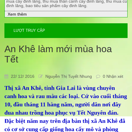
mua cây đinh lăng, thu mua thân cành cây đinh lăng, thu mua củ
đinh lăng, bao tiêu sản phẩm cây đinh lăng.
Xem thêm
LƯỢT TRUY CẬP
An Khê làm mới mùa hoa
Tết
22/ 12/ 2016
Nguyễn Thị Tuyết Nhung
0 Nhận xét
Thị xã An Khê, tỉnh Gia Lai là vùng chuyên
canh hoa và rau màu các loại. Cứ vào cuối tháng
10, đầu tháng 11 hàng năm, người dân nơi đây
đua nhau trồng hoa phục vụ Tết Nguyên đán.
Đặc biệt năm nay trên địa bàn thị xã An Khê đã
có cơ sở cung cấp giống hoa cấy mô và phòng