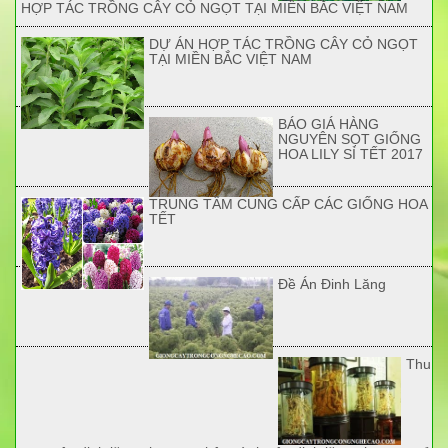
HỢP TÁC TRỒNG CÂY CỎ NGỌT TẠI MIỀN BẮC VIỆT NAM
DỰ ÁN HỢP TÁC TRỒNG CÂY CỎ NGỌT
TẠI MIỀN BẮC VIỆT NAM
BÁO GIÁ HÀNG
NGUYÊN SỌT GIỐNG
HOA LILY SỈ TẾT 2017
TRUNG TÂM CUNG CẤP CÁC GIỐNG HOA
TẾT
Đề Án Đinh Lăng
Thu