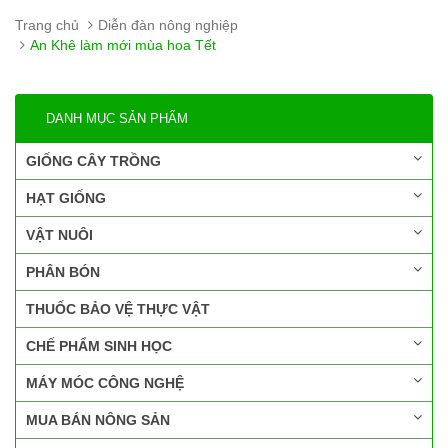
Trang chủ
Diễn đàn nông nghiệp
An Khê làm mới mùa hoa Tết
DANH MỤC SẢN PHẨM
GIỐNG CÂY TRỒNG
HẠT GIỐNG
VẬT NUÔI
PHÂN BÓN
THUỐC BẢO VỆ THỰC VẬT
CHẾ PHẨM SINH HỌC
MÁY MÓC CÔNG NGHỆ
MUA BÁN NÔNG SẢN