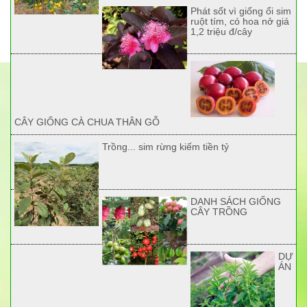
Phát sốt vì giống ổi sim
ruột tím, có hoa nở giá
1,2 triệu đ/cây
CÂY GIỐNG CÀ CHUA THÂN GỖ
Trồng... sim rừng kiếm tiền tỷ
DANH SÁCH GIỐNG
CÂY TRỒNG
DỰ
ÁN