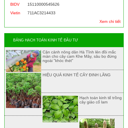
BIDV
15110000545626
Vietin
711AC3214433
Xem chi tiết
BẢNG HẠCH TOÁN KINH TẾ ĐẦU TƯ
Cận cảnh nông dân Hà Tĩnh lên đồi mắc
màn cho cây cam Khe Mây, sâu bọ đứng
ngoài "khóc thét"
HIỆU QUẢ KINH TẾ CÂY ĐINH LĂNG
Hạch toán kinh tế trồng
cây giảo cổ lam