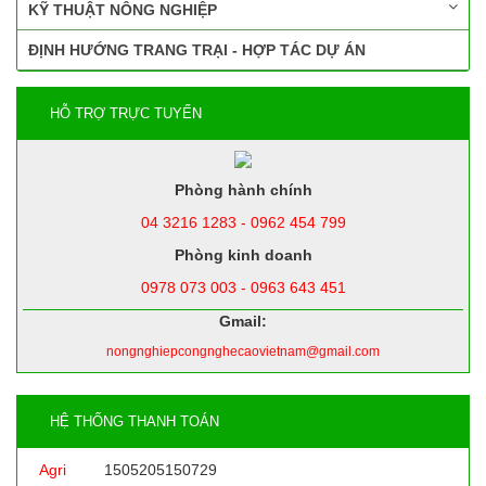
KỸ THUẬT NÔNG NGHIỆP
ĐỊNH HƯỚNG TRANG TRẠI - HỢP TÁC DỰ ÁN
HỖ TRỢ TRỰC TUYẾN
Phòng hành chính
04 3216 1283 - 0962 454 799
Phòng kinh doanh
0978 073 003 - 0963 643 451
Gmail:
nongnghiepcongnghecaovietnam@gmail.com
HỆ THỐNG THANH TOÁN
Agri
1505205150729