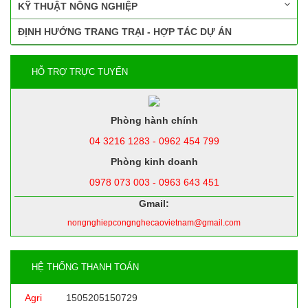
KỸ THUẬT NÔNG NGHIỆP
ĐỊNH HƯỚNG TRANG TRẠI - HỢP TÁC DỰ ÁN
HỖ TRỢ TRỰC TUYẾN
Phòng hành chính
04 3216 1283 - 0962 454 799
Phòng kinh doanh
0978 073 003 - 0963 643 451
Gmail:
nongnghiepcongnghecaovietnam@gmail.com
HỆ THỐNG THANH TOÁN
Agri
1505205150729