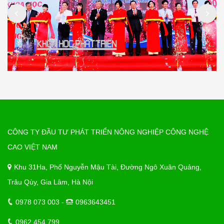
CÔNG TY ĐẦU TƯ PHÁT TRIỂN NÔNG NGHIỆP CÔNG NGHỆ
CAO VIỆT NAM
Khu 31Ha, Phố Nguyễn Mậu Tài, Đường Ngô Xuân Quảng,
Trâu Qùy, Gia Lâm, Hà Nội
0978 073 003 -
0963643451
0962 454 799