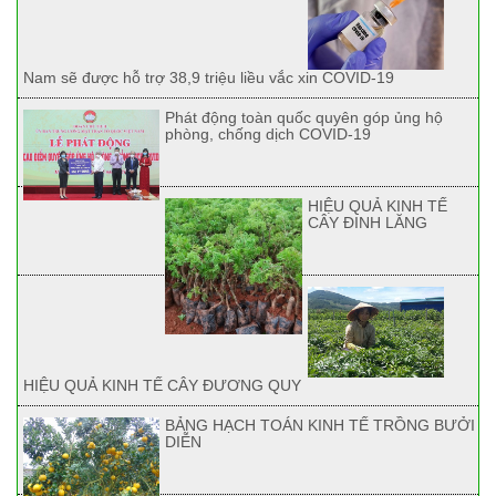
Nam sẽ được hỗ trợ 38,9 triệu liều vắc xin COVID-19
Phát động toàn quốc quyên góp ủng hộ
phòng, chống dịch COVID-19
HIỆU QUẢ KINH TẾ
CÂY ĐINH LĂNG
HIỆU QUẢ KINH TẾ CÂY ĐƯƠNG QUY
BẢNG HẠCH TOÁN KINH TẾ TRỒNG BƯỞI
DIỄN