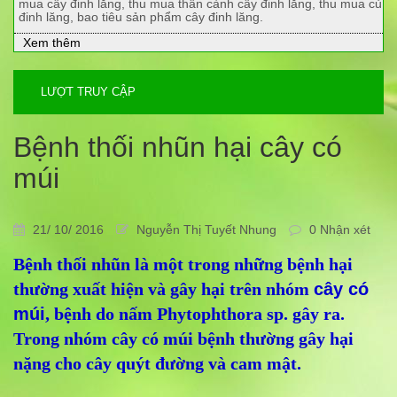
mua cây đinh lăng, thu mua thân cành cây đinh lăng, thu mua củ
đinh lăng, bao tiêu sản phẩm cây đinh lăng.
Xem thêm
LƯỢT TRUY CẬP
Bệnh thối nhũn hại cây có
múi
21/ 10/ 2016
Nguyễn Thị Tuyết Nhung
0 Nhận xét
Bệnh thối nhũn là một trong những bệnh hại
thường xuất hiện và gây hại trên nhóm
cây có
múi
, bệnh do nấm Phytophthora sp. gây ra.
Trong nhóm cây có múi bệnh thường gây hại
nặng cho cây quýt đường và cam mật.