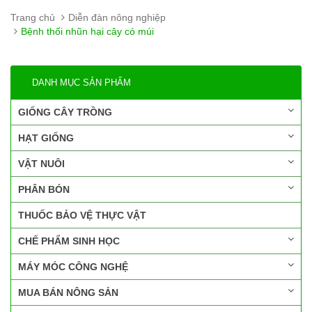
Trang chủ
Diễn đàn nông nghiệp
Bệnh thối nhũn hại cây có múi
DANH MỤC SẢN PHẨM
GIỐNG CÂY TRỒNG
HẠT GIỐNG
VẬT NUÔI
PHÂN BÓN
THUỐC BẢO VỆ THỰC VẬT
CHẾ PHẨM SINH HỌC
MÁY MÓC CÔNG NGHỆ
MUA BÁN NÔNG SẢN