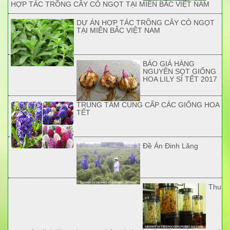
HỢP TÁC TRỒNG CÂY CỎ NGỌT TẠI MIỀN BẮC VIỆT NAM
DỰ ÁN HỢP TÁC TRỒNG CÂY CỎ NGỌT
TẠI MIỀN BẮC VIỆT NAM
BÁO GIÁ HÀNG
NGUYÊN SỌT GIỐNG
HOA LILY SỈ TẾT 2017
TRUNG TÂM CUNG CẤP CÁC GIỐNG HOA
TẾT
Đề Án Đinh Lăng
Thu