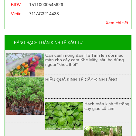
BIDV
15110000545626
Vietin
711AC3214433
Xem chi tiết
BẢNG HẠCH TOÁN KINH TẾ ĐẦU TƯ
Cận cảnh nông dân Hà Tĩnh lên đồi mắc
màn cho cây cam Khe Mây, sâu bọ đứng
ngoài "khóc thét"
HIỆU QUẢ KINH TẾ CÂY ĐINH LĂNG
Hạch toán kinh tế trồng
cây giảo cổ lam