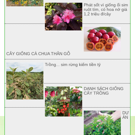
Phát sốt vì giống ổi sim
ruột tím, có hoa nở giá
1,2 triệu đ/cây
CÂY GIỐNG CÀ CHUA THÂN GỖ
Trồng... sim rừng kiếm tiền tỷ
DANH SÁCH GIỐNG
CÂY TRỒNG
DỰ
ÁN