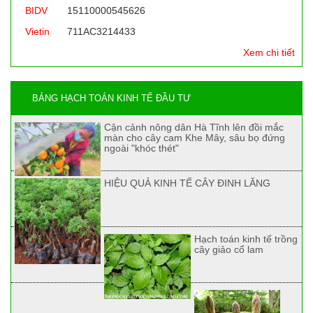
BIDV
15110000545626
Vietin
711AC3214433
Xem chi tiết
BẢNG HẠCH TOÁN KINH TẾ ĐẦU TƯ
Cận cảnh nông dân Hà Tĩnh lên đồi mắc
màn cho cây cam Khe Mây, sâu bọ đứng
ngoài "khóc thét"
HIỆU QUẢ KINH TẾ CÂY ĐINH LĂNG
Hạch toán kinh tế trồng
cây giảo cổ lam