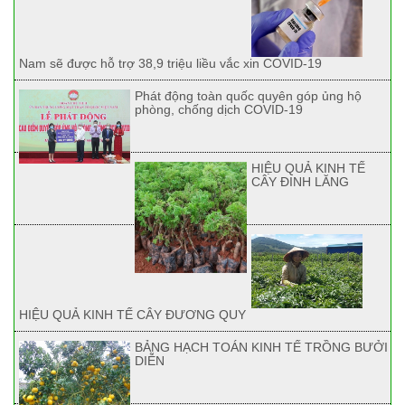
Nam sẽ được hỗ trợ 38,9 triệu liều vắc xin COVID-19
Phát động toàn quốc quyên góp ủng hộ
phòng, chống dịch COVID-19
HIỆU QUẢ KINH TẾ
CÂY ĐINH LĂNG
HIỆU QUẢ KINH TẾ CÂY ĐƯƠNG QUY
BẢNG HẠCH TOÁN KINH TẾ TRỒNG BƯỞI
DIỄN