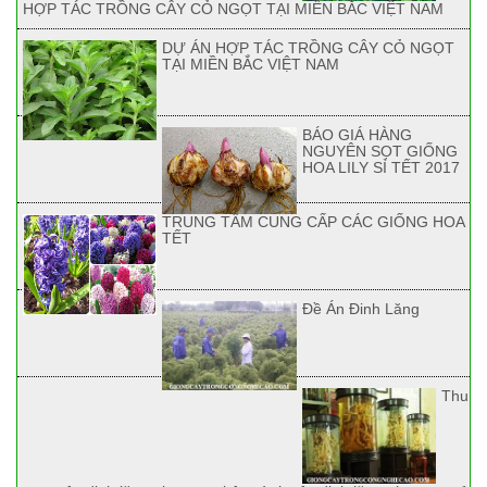
HỢP TÁC TRỒNG CÂY CỎ NGỌT TẠI MIỀN BẮC VIỆT NAM
DỰ ÁN HỢP TÁC TRỒNG CÂY CỎ NGỌT
TẠI MIỀN BẮC VIỆT NAM
BÁO GIÁ HÀNG
NGUYÊN SỌT GIỐNG
HOA LILY SỈ TẾT 2017
TRUNG TÂM CUNG CẤP CÁC GIỐNG HOA
TẾT
Đề Án Đinh Lăng
Thu