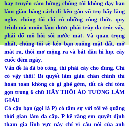
hay truyền cảm hứng; chúng tôi không dạy bạn
làm giàu bằng cách đi kêu gào vũ trụ hãy lắng
nghe, chúng tôi chỉ có những công thức, quy
trình mà muốn làm được phải trày da tróc vẩy,
phải đổ mồ hôi sôi nước mắt. Và quan trọng
nhất, chúng tôi sẽ kéo bạn xuống mặt đất, mở
mắt ra, thôi mơ mộng ra và bắt đầu hì hục cày
cuốc đêm ngày.
Vấn đề là đã bỏ công, thì phải cày cho đúng. Chỉ
có vậy thôi! Bí quyết làm giàu chân chính thì
hoàn toàn không có gì ghê gớm, tất cả chỉ tóm
gọn trong 6 chữ HÃY THÔI ẢO TƯỞNG LÀM
GIÀU
Có cậu bạn (gọi là P) có tâm sự với tôi về quãng
thời gian làm đa cấp. P kể rằng em quyết định
tham gia lĩnh vực này chỉ vì câu nói của anh