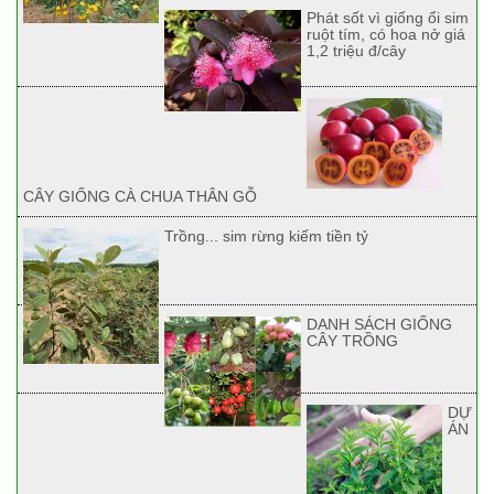
Phát sốt vì giống ổi sim
ruột tím, có hoa nở giá
1,2 triệu đ/cây
CÂY GIỐNG CÀ CHUA THÂN GỖ
Trồng... sim rừng kiếm tiền tỷ
DANH SÁCH GIỐNG
CÂY TRỒNG
DỰ
ÁN