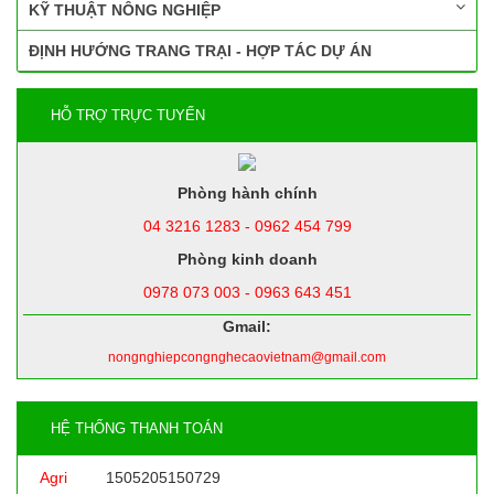
KỸ THUẬT NÔNG NGHIỆP
ĐỊNH HƯỚNG TRANG TRẠI - HỢP TÁC DỰ ÁN
HỖ TRỢ TRỰC TUYẾN
Phòng hành chính
04 3216 1283 - 0962 454 799
Phòng kinh doanh
0978 073 003 - 0963 643 451
Gmail:
nongnghiepcongnghecaovietnam@gmail.com
HỆ THỐNG THANH TOÁN
Agri
1505205150729