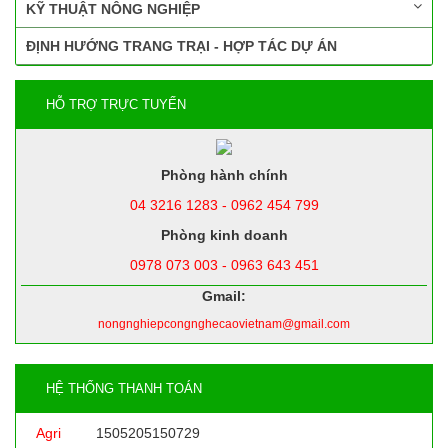
KỸ THUẬT NÔNG NGHIỆP
ĐỊNH HƯỚNG TRANG TRẠI - HỢP TÁC DỰ ÁN
HỖ TRỢ TRỰC TUYẾN
Phòng hành chính
04 3216 1283 - 0962 454 799
Phòng kinh doanh
0978 073 003 - 0963 643 451
Gmail:
nongnghiepcongnghecaovietnam@gmail.com
HỆ THỐNG THANH TOÁN
Agri
1505205150729