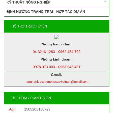
KỸ THUẬT NÔNG NGHIỆP
ĐỊNH HƯỚNG TRANG TRẠI - HỢP TÁC DỰ ÁN
HỖ TRỢ TRỰC TUYẾN
Phòng hành chính
04 3216 1283 - 0962 454 799
Phòng kinh doanh
0978 073 003 - 0963 643 451
Gmail:
nongnghiepcongnghecaovietnam@gmail.com
HỆ THỐNG THANH TOÁN
Agri
1505205150729