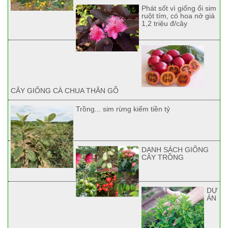
Phát sốt vì giống ổi sim
ruột tím, có hoa nở giá
1,2 triệu đ/cây
CÂY GIỐNG CÀ CHUA THÂN GỖ
Trồng... sim rừng kiếm tiền tỷ
DANH SÁCH GIỐNG
CÂY TRỒNG
DỰ
ÁN