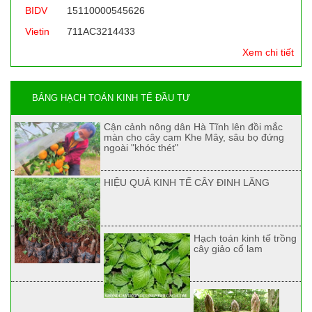
BIDV
15110000545626
Vietin
711AC3214433
Xem chi tiết
BẢNG HẠCH TOÁN KINH TẾ ĐẦU TƯ
Cận cảnh nông dân Hà Tĩnh lên đồi mắc
màn cho cây cam Khe Mây, sâu bọ đứng
ngoài "khóc thét"
HIỆU QUẢ KINH TẾ CÂY ĐINH LĂNG
Hạch toán kinh tế trồng
cây giảo cổ lam