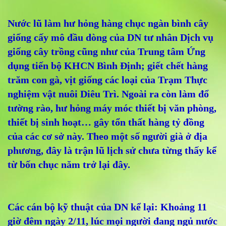
Nước lũ làm hư hỏng hàng chục ngàn bình cây
giống cấy mô đầu dòng của DN tư nhân Dịch vụ
giống cây trồng cũng như của Trung tâm Ứng
dụng tiến bộ KHCN Bình Định; giết chết hàng
trăm con gà, vịt giống các loại của Trạm Thực
nghiệm vật nuôi Diêu Trì. Ngoài ra còn làm đổ
tường rào, hư hỏng máy móc thiết bị văn phòng,
thiết bị sinh hoạt… gây tổn thất hàng tỷ đồng
của các cơ sở này. Theo một số người già ở địa
phương, đây là trận lũ lịch sử chưa từng thấy kể
từ bốn chục năm trở lại đây.
Các cán bộ kỹ thuật của DN kể lại: Khoảng 11
giờ đêm ngày 2/11, lúc mọi người đang ngủ nước