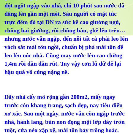
đột ngột ngập vào nhà, chỉ 10 phút sau nước đã
dâng lên gần một mét. Sáu người có mặt túc
trực đêm đó tại DN ra sức kê cao giường ngủ,
chồng hai giường, rồi chồng bàn, ghế lên trên…
nhưng nước vẫn ngập, đến nỗi tất cả phải leo lên
vách sát mái tôn ngồi, chuẩn bị phá mái tôn để
leo lên nóc nhà. Cũng may nước lên cao chừng
1,4m rồi dần dần rút. Tuy vậy cơn lũ dữ để lại
hậu quả vô cùng nặng nề.
Dãy nhà cấy mô rộng gần 200m2, mấy ngày
trước còn khang trang, sạch đẹp, nay tiêu điều
xơ xác. Sau một ngày, nước vẫn còn ngập trước
nhà, hành lang, bùn non đọng một lớp dày trơn
tuột, cửa nẻo xập xệ, mái tôn bay trống hoác.