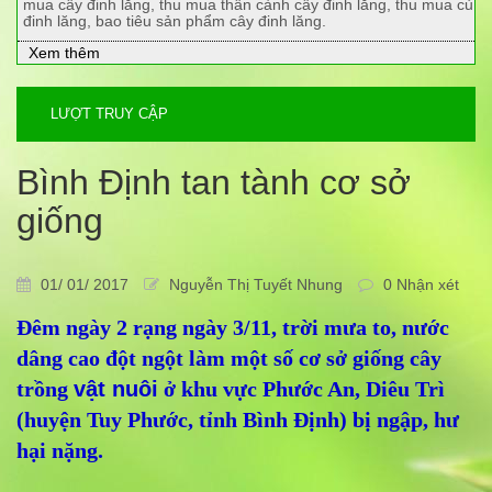
mua cây đinh lăng, thu mua thân cành cây đinh lăng, thu mua củ
đinh lăng, bao tiêu sản phẩm cây đinh lăng.
Xem thêm
LƯỢT TRUY CẬP
Bình Định tan tành cơ sở
giống
01/ 01/ 2017
Nguyễn Thị Tuyết Nhung
0 Nhận xét
Đêm ngày 2 rạng ngày 3/11, trời mưa to, nước
dâng cao đột ngột làm một số cơ sở giống cây
trồng
vật nuôi
ở khu vực Phước An, Diêu Trì
(huyện Tuy Phước, tỉnh Bình Định) bị ngập, hư
hại nặng.