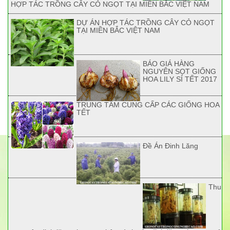
HỢP TÁC TRỒNG CÂY CỎ NGỌT TẠI MIỀN BẮC VIỆT NAM
DỰ ÁN HỢP TÁC TRỒNG CÂY CỎ NGỌT
TẠI MIỀN BẮC VIỆT NAM
BÁO GIÁ HÀNG
NGUYÊN SỌT GIỐNG
HOA LILY SỈ TẾT 2017
TRUNG TÂM CUNG CẤP CÁC GIỐNG HOA
TẾT
Đề Án Đinh Lăng
Thu