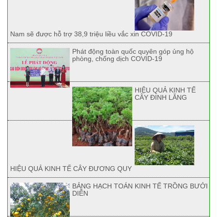
Nam sẽ được hỗ trợ 38,9 triệu liều vắc xin COVID-19
Phát động toàn quốc quyên góp ủng hộ
phòng, chống dịch COVID-19
HIỆU QUẢ KINH TẾ
CÂY ĐINH LĂNG
HIỆU QUẢ KINH TẾ CÂY ĐƯƠNG QUY
BẢNG HẠCH TOÁN KINH TẾ TRỒNG BƯỞI
DIỄN