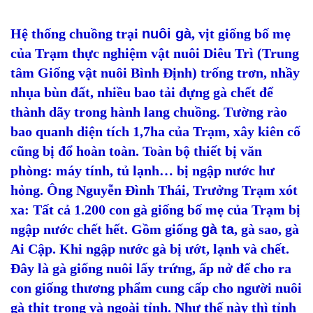
Hệ thống chuồng trại
nuôi gà
, vịt giống bố mẹ
của Trạm thực nghiệm vật nuôi Diêu Trì (Trung
tâm Giống vật nuôi Bình Định) trống trơn, nhầy
nhụa bùn đất, nhiều bao tải đựng gà chết để
thành dãy trong hành lang chuồng. Tường rào
bao quanh diện tích 1,7ha của Trạm, xây kiên cố
cũng bị đổ hoàn toàn. Toàn bộ thiết bị văn
phòng: máy tính, tủ lạnh… bị ngập nước hư
hỏng. Ông Nguyễn Đình Thái, Trưởng Trạm xót
xa: Tất cả 1.200 con gà giống bố mẹ của Trạm bị
ngập nước chết hết. Gồm giống
gà ta
, gà sao, gà
Ai Cập. Khi ngập nước gà bị ướt, lạnh và chết.
Đây là gà giống nuôi lấy trứng, ấp nở để cho ra
con giống thương phẩm cung cấp cho người nuôi
gà thịt trong và ngoài tỉnh. Như thế này thì tỉnh