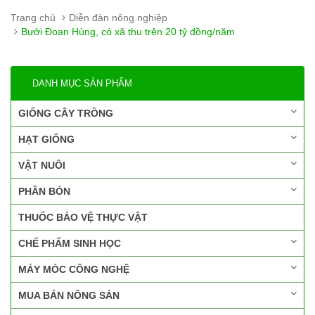
Trang chủ
Diễn đàn nông nghiệp
Bưởi Đoan Hùng, có xã thu trên 20 tỷ đồng/năm
DANH MỤC SẢN PHẨM
GIỐNG CÂY TRỒNG
HẠT GIỐNG
VẬT NUÔI
PHÂN BÓN
THUỐC BẢO VỆ THỰC VẬT
CHẾ PHẨM SINH HỌC
MÁY MÓC CÔNG NGHỆ
MUA BÁN NÔNG SẢN