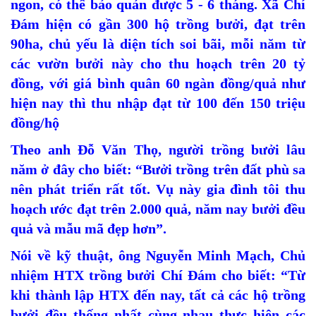
ngon, có thể bảo quản được 5 - 6 tháng. Xã Chí
Đám hiện có gần 300 hộ trồng bưởi, đạt trên
90ha, chủ yếu là diện tích soi bãi, mỗi năm từ
các vườn bưởi này cho thu hoạch trên 20 tỷ
đồng, với giá bình quân 60 ngàn đồng/quả như
hiện nay thì thu nhập đạt từ 100 đến 150 triệu
đồng/hộ
Theo anh Đỗ Văn Thọ, người trồng bưởi lâu
năm ở đây cho biết: “Bưởi trồng trên đất phù sa
nên phát triển rất tốt. Vụ này gia đình tôi thu
hoạch ước đạt trên 2.000 quả, năm nay bưởi đều
quả và mẫu mã đẹp hơn”.
Nói về kỹ thuật, ông Nguyễn Minh Mạch, Chủ
nhiệm HTX trồng bưởi Chí Đám cho biết: “Từ
khi thành lập HTX đến nay, tất cả các hộ trồng
bưởi đều thống nhất cùng nhau thực hiện các