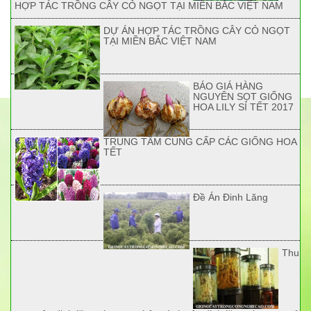
HỢP TÁC TRỒNG CÂY CỎ NGỌT TẠI MIỀN BẮC VIỆT NAM
DỰ ÁN HỢP TÁC TRỒNG CÂY CỎ NGỌT
TẠI MIỀN BẮC VIỆT NAM
BÁO GIÁ HÀNG
NGUYÊN SỌT GIỐNG
HOA LILY SỈ TẾT 2017
TRUNG TÂM CUNG CẤP CÁC GIỐNG HOA
TẾT
Đề Án Đinh Lăng
Thu