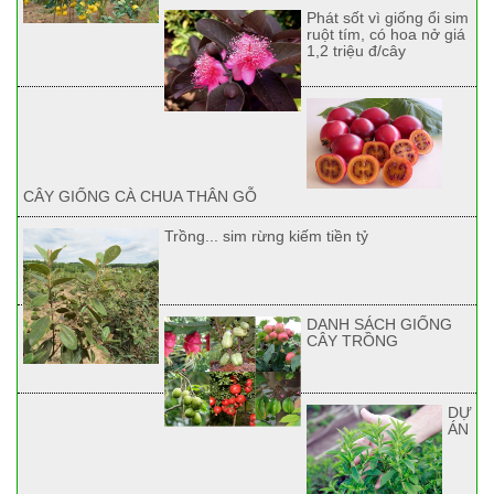
Phát sốt vì giống ổi sim
ruột tím, có hoa nở giá
1,2 triệu đ/cây
CÂY GIỐNG CÀ CHUA THÂN GỖ
Trồng... sim rừng kiếm tiền tỷ
DANH SÁCH GIỐNG
CÂY TRỒNG
DỰ
ÁN