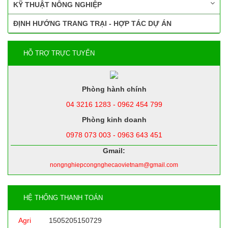
KỸ THUẬT NÔNG NGHIỆP
ĐỊNH HƯỚNG TRANG TRẠI - HỢP TÁC DỰ ÁN
HỖ TRỢ TRỰC TUYẾN
Phòng hành chính
04 3216 1283 - 0962 454 799
Phòng kinh doanh
0978 073 003 - 0963 643 451
Gmail:
nongnghiepcongnghecaovietnam@gmail.com
HỆ THỐNG THANH TOÁN
Agri
1505205150729