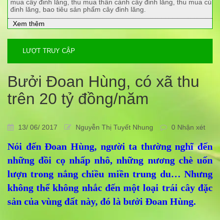
mua cây đinh lăng, thu mua thân cành cây đinh lăng, thu mua củ
đinh lăng, bao tiêu sản phẩm cây đinh lăng.
Xem thêm
LƯỢT TRUY CẬP
Bưởi Đoan Hùng, có xã thu
trên 20 tỷ đồng/năm
13/ 06/ 2017
Nguyễn Thị Tuyết Nhung
0 Nhận xét
Nói đến Đoan Hùng, người ta thường nghĩ đến
những đồi cọ nhấp nhô, những nương chè uốn
lượn trong nắng chiều miền trung du… Nhưng
không thể không nhắc đến một loại trái cây đặc
sản của vùng đất này, đó là bưởi Đoan Hùng.