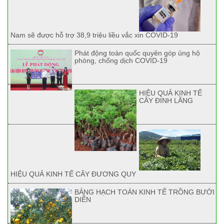
Nam sẽ được hỗ trợ 38,9 triệu liều vắc xin COVID-19
Phát động toàn quốc quyên góp ủng hộ
phòng, chống dịch COVID-19
HIỆU QUẢ KINH TẾ
CÂY ĐINH LĂNG
HIỆU QUẢ KINH TẾ CÂY ĐƯƠNG QUY
BẢNG HẠCH TOÁN KINH TẾ TRỒNG BƯỞI
DIỄN