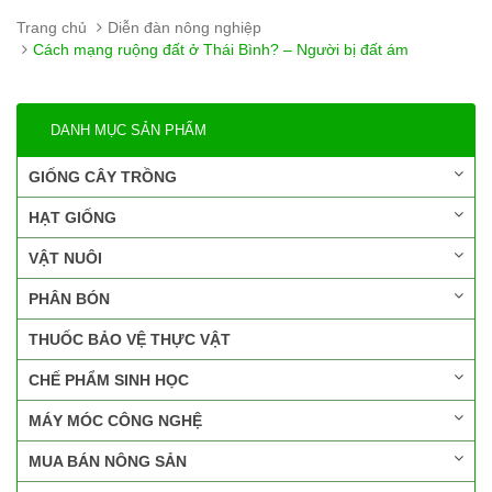
Trang chủ
Diễn đàn nông nghiệp
Cách mạng ruộng đất ở Thái Bình? – Người bị đất ám
DANH MỤC SẢN PHẨM
GIỐNG CÂY TRỒNG
HẠT GIỐNG
VẬT NUÔI
PHÂN BÓN
THUỐC BẢO VỆ THỰC VẬT
CHẾ PHẨM SINH HỌC
MÁY MÓC CÔNG NGHỆ
MUA BÁN NÔNG SẢN