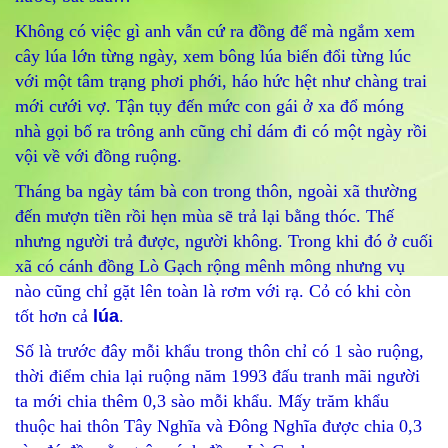
Không có việc gì anh vẫn cứ ra đồng để mà ngắm xem
cây lúa lớn từng ngày, xem bông lúa biến đổi từng lúc
với một tâm trạng phơi phới, háo hức hệt như chàng trai
mới cưới vợ. Tận tụy đến mức con gái ở xa đổ móng
nhà gọi bố ra trông anh cũng chỉ dám đi có một ngày rồi
vội về với đồng ruộng.
Tháng ba ngày tám bà con trong thôn, ngoài xã thường
đến mượn tiền rồi hẹn mùa sẽ trả lại bằng thóc. Thế
nhưng người trả được, người không. Trong khi đó ở cuối
xã có cánh đồng Lò Gạch rộng mênh mông nhưng vụ
nào cũng chỉ gặt lên toàn là rơm với rạ. Cỏ có khi còn
tốt hơn cả
lúa
.
Số là trước đây mỗi khẩu trong thôn chỉ có 1 sào ruộng,
thời điểm chia lại ruộng năm 1993 đấu tranh mãi người
ta mới chia thêm 0,3 sào mỗi khẩu. Mấy trăm khẩu
thuộc hai thôn Tây Nghĩa và Đông Nghĩa được chia 0,3