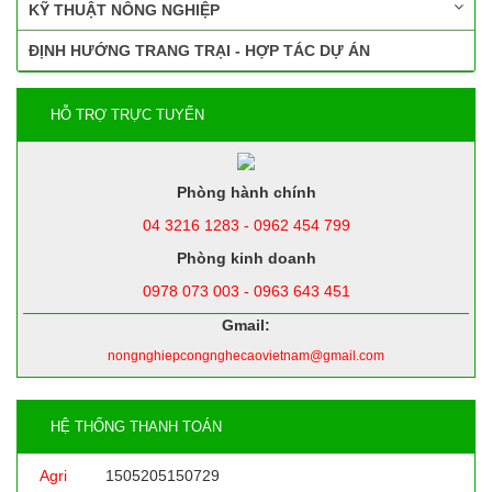
KỸ THUẬT NÔNG NGHIỆP
ĐỊNH HƯỚNG TRANG TRẠI - HỢP TÁC DỰ ÁN
HỖ TRỢ TRỰC TUYẾN
Phòng hành chính
04 3216 1283 - 0962 454 799
Phòng kinh doanh
0978 073 003 - 0963 643 451
Gmail:
nongnghiepcongnghecaovietnam@gmail.com
HỆ THỐNG THANH TOÁN
Agri
1505205150729