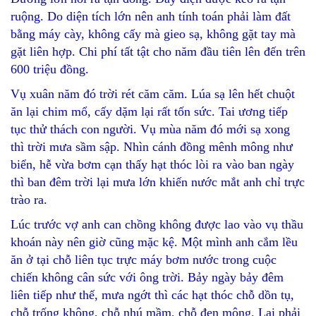
ruộng. Do diện tích lớn nên anh tính toán phải làm đất
bằng máy cày, không cấy mà gieo sạ, không gặt tay mà
gặt liên hợp. Chi phí tất tật cho năm đầu tiên lên đến trên
600 triệu đồng.
Vụ xuân năm đó trời rét căm căm. Lúa sạ lên hết chuột
ăn lại chim mổ, cấy dặm lại rất tốn sức. Tai ương tiếp
tục thử thách con người. Vụ mùa năm đó mới sạ xong
thì trời mưa sầm sập. Nhìn cánh đồng mênh mông như
biển, hễ vừa bơm cạn thấy hạt thóc lòi ra vào ban ngày
thì ban đêm trời lại mưa lớn khiến nước mắt anh chỉ trực
trào ra.
Lúc trước vợ anh can chồng không được lao vào vụ thầu
khoán này nên giờ cũng mặc kệ. Một mình anh cắm lều
ăn ở tại chỗ liên tục trực máy bơm nước trong cuộc
chiến không cân sức với ông trời. Bảy ngày bảy đêm
liên tiếp như thế, mưa ngớt thì các hạt thóc chỗ dồn tụ,
chỗ trống không, chỗ nhú mầm, chỗ đen mộng. Lại phải