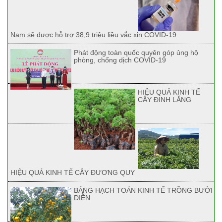
Nam sẽ được hỗ trợ 38,9 triệu liều vắc xin COVID-19
Phát động toàn quốc quyên góp ủng hộ
phòng, chống dịch COVID-19
HIỆU QUẢ KINH TẾ
CÂY ĐINH LĂNG
HIỆU QUẢ KINH TẾ CÂY ĐƯƠNG QUY
BẢNG HẠCH TOÁN KINH TẾ TRỒNG BƯỞI
DIỄN