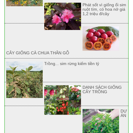
Phát sốt vì giống ổi sim
ruột tím, có hoa nở giá
1,2 triệu đ/cây
CÂY GIỐNG CÀ CHUA THÂN GỖ
Trồng... sim rừng kiếm tiền tỷ
DANH SÁCH GIỐNG
CÂY TRỒNG
DỰ
ÁN