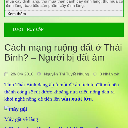
mua cây đinh lăng, thu mua thân cành cây đinh lăng, thu mua củ
đinh lăng, bao tiêu sản phẩm cây đinh lăng.
Xem thêm
LƯỢT TRUY CẬP
Cách mạng ruộng đất ở Thái
Bình? – Người bị đất ám
28/ 04/ 2016
Nguyễn Thị Tuyết Nhung
0 Nhận xét
Tỉnh Thái Bình đang ấp ủ một đề án tích tụ đất mà nếu
thành công sẽ rút được khoảng nửa triệu nông dân ra
khỏi nghề nông để tiến lên
sản xuất lớn
.
Máy gặt về làng