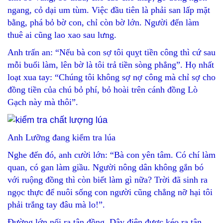
ngang, cỏ dại um tùm. Việc đầu tiên là phải san lấp mặt
bằng, phá bỏ bờ con, chỉ còn bờ lớn. Người đến làm
thuê ai cũng lao xao sau lưng.
Anh trấn an: “Nếu bà con sợ tôi quỵt tiền công thì cứ sau
mỗi buổi làm, lên bờ là tôi trả tiền sòng phẳng”. Họ nhất
loạt xua tay: “Chúng tôi không sợ nợ công mà chỉ sợ cho
đồng tiền của chú bỏ phí, bỏ hoài trên cánh đồng Lò
Gạch này mà thôi”.
Anh Lưỡng đang kiểm tra lúa
Nghe đến đó, anh cười lớn: “Bà con yên tâm. Có chí làm
quan, có gan làm giầu. Người nông dân không gắn bó
với ruộng đồng thì còn biết làm gì nữa? Trời đã sinh ra
ngọc thực để nuôi sống con người cũng chẳng nỡ hại tôi
phải trắng tay đâu mà lo!”.
Đường lớn nối ra tận đồng. Dây điện được kéo ra tận