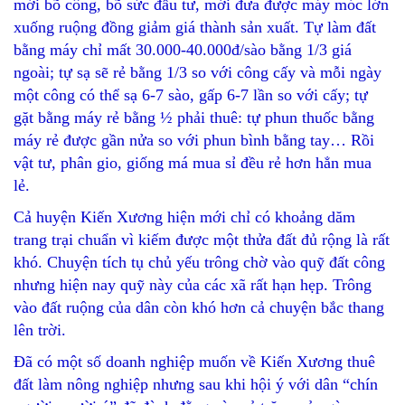
mới bõ công, bõ sức đầu tư, mới đưa được máy móc lớn
xuống ruộng đồng giảm giá thành sản xuất. Tự làm đất
bằng máy chỉ mất 30.000-40.000đ/sào bằng 1/3 giá
ngoài; tự sạ sẽ rẻ bằng 1/3 so với công cấy và mỗi ngày
một công có thể sạ 6-7 sào, gấp 6-7 lần so với cấy; tự
gặt bằng máy rẻ bằng ½ phải thuê: tự phun thuốc bằng
máy rẻ được gần nửa so với phun bình bằng tay… Rồi
vật tư, phân gio, giống má mua sỉ đều rẻ hơn hẳn mua
lẻ.
Cả huyện Kiến Xương hiện mới chỉ có khoảng dăm
trang trại chuẩn vì kiếm được một thửa đất đủ rộng là rất
khó. Chuyện tích tụ chủ yếu trông chờ vào quỹ đất công
nhưng hiện nay quỹ này của các xã rất hạn hẹp. Trông
vào đất ruộng của dân còn khó hơn cả chuyện bắc thang
lên trời.
Đã có một số doanh nghiệp muốn về Kiến Xương thuê
đất làm nông nghiệp nhưng sau khi hội ý với dân “chín