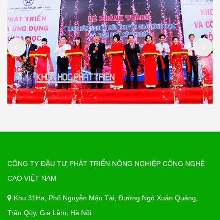
CÔNG TY ĐẦU TƯ PHÁT TRIỂN NÔNG NGHIỆP CÔNG NGHỆ
CAO VIỆT NAM
Khu 31Ha, Phố Nguyễn Mậu Tài, Đường Ngô Xuân Quảng,
Trâu Qùy, Gia Lâm, Hà Nội