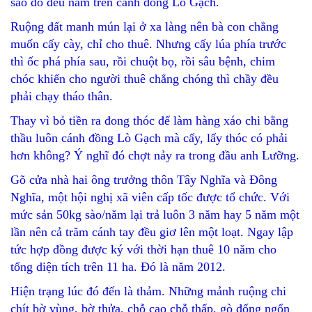
sào đó đều nằm trên cánh đồng Lò Gạch.
Ruộng đất manh mún lại ở xa làng nên bà con chẳng
muốn cấy cày, chỉ cho thuê. Nhưng cấy lúa phía trước
thì ốc phá phía sau, rồi chuột bọ, rồi sâu bệnh, chim
chóc khiến cho người thuê chẳng chóng thì chầy đều
phải chạy tháo thân.
Thay vì bỏ tiền ra đong thóc để làm hàng xáo chi bằng
thầu luôn cánh đồng Lò Gạch mà cấy, lấy thóc có phải
hơn không? Ý nghĩ đó chợt nảy ra trong đầu anh Lưỡng.
Gõ cửa nhà hai ông trưởng thôn Tây Nghĩa và Đông
Nghĩa, một hội nghị xã viên cấp tốc được tổ chức. Với
mức sản 50kg sào/năm lại trả luôn 3 năm hay 5 năm một
lần nên cả trăm cánh tay đều giơ lên một loạt. Ngay lập
tức hợp đồng được ký với thời hạn thuê 10 năm cho
tổng diện tích trên 11 ha. Đó là năm 2012.
Hiện trạng lúc đó đến là thảm. Những mảnh ruộng chi
chít bờ vùng, bờ thửa, chỗ cao chỗ thấp, gò đống ngổn