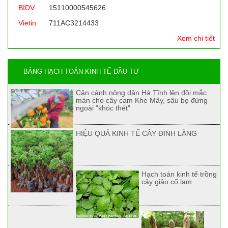
BIDV
15110000545626
Vietin
711AC3214433
Xem chi tiết
BẢNG HẠCH TOÁN KINH TẾ ĐẦU TƯ
Cận cảnh nông dân Hà Tĩnh lên đồi mắc
màn cho cây cam Khe Mây, sâu bọ đứng
ngoài "khóc thét"
HIỆU QUẢ KINH TẾ CÂY ĐINH LĂNG
Hạch toán kinh tế trồng
cây giảo cổ lam