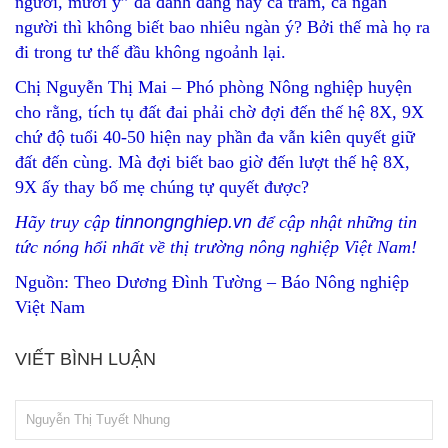
người, mười ý” đã đành đằng này cả trăm, cả ngàn
người thì không biết bao nhiêu ngàn ý? Bởi thế mà họ ra
đi trong tư thế đầu không ngoảnh lại.
Chị Nguyễn Thị Mai – Phó phòng Nông nghiệp huyện
cho rằng, tích tụ đất đai phải chờ đợi đến thế hệ 8X, 9X
chứ độ tuổi 40-50 hiện nay phần đa vẫn kiên quyết giữ
đất đến cùng. Mà đợi biết bao giờ đến lượt thế hệ 8X,
9X ấy thay bố mẹ chúng tự quyết được?
Hãy truy cập
tinnongnghiep.vn
để cập nhật những tin
tức nóng hổi nhất về thị trường nông nghiệp Việt Nam!
Nguồn: Theo Dương Đình Tường – Báo Nông nghiệp
Việt Nam
VIẾT BÌNH LUẬN