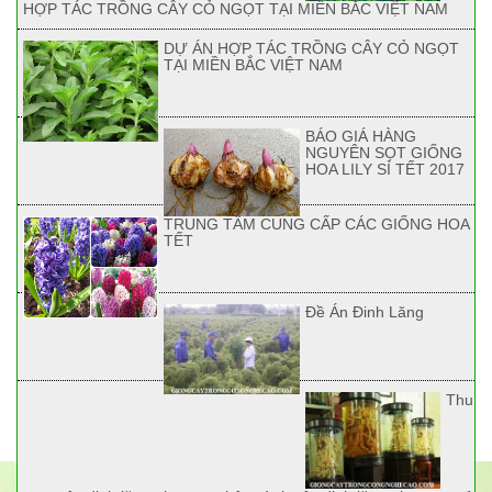
HỢP TÁC TRỒNG CÂY CỎ NGỌT TẠI MIỀN BẮC VIỆT NAM
DỰ ÁN HỢP TÁC TRỒNG CÂY CỎ NGỌT
TẠI MIỀN BẮC VIỆT NAM
BÁO GIÁ HÀNG
NGUYÊN SỌT GIỐNG
HOA LILY SỈ TẾT 2017
TRUNG TÂM CUNG CẤP CÁC GIỐNG HOA
TẾT
Đề Án Đinh Lăng
Thu