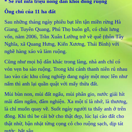
* Sẽ rút nửa triệu nông dân khỏi đồng ruộng
Ông chủ của 11 ha đất
Sau những tháng ngày phiêu bạt lên tận miền rừng Hà
Giang, Tuyên Quang, Phú Thọ buôn gỗ, có chút lưng
vốn, năm 2006, Trần Xuân Lưỡng trở về quê (thôn Tây
Nghĩa, xã Quang Hưng, Kiến Xương, Thái Bình) với
nghề hàng xáo và làm ruộng.
Cũng như mọi hộ dân khác trong làng, nhà anh chỉ có
vỏn vẹn ba sào ruộng. Trong khi cánh thanh niên rủ nhau
lao vào các khu công nghiệp đang ngày một mọc lên như
nấm thì anh lại quần quật với mấy thửa đất.
Mùi bùn non, mùi đất ngấu, mùi phân gio, nước giải hít
mãi đâm ngấm, đâm nghiện. Xa một tí là nhớ, là thương,
là chỉ muốn quay về. Suốt ngày người ta thấy anh ở trên
đồng. Khi thì be cái bờ cho thật đẹp, lúc lại cào đất cho
thật nhừ, bận nhặt từng cọng cỏ cho ruộng sạch, dịp tát
nước, bắt sâu…