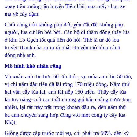
xoay trần xuống tận huyện Tiền Hải mua mấy chục xe
mạ về cấy dặm.
Cuối cùng trời không phụ đất, yêu đất đất không phụ
người, lúa cứ lên bời bời. Cán bộ đi thăm đồng thấy lúa
ở khu Lò Gạch tốt quá liền dò hỏi. Thế là từ đó loa
truyền thanh của xã ra rả phát chuyện mô hình cánh
đồng nhà anh.
Mô hình khó nhân rộng
Vụ xuân anh thu hơn 60 tấn thóc, vụ mùa anh thu 50 tấn,
vị chi năm đầu tiên đã lãi ròng 170 triệu đồng. Năm thứ
hai vẫn cấy lúa lai, anh lãi tiếp 150 triệu. Thấy cấy lúa
lai tuy năng suất cao thật nhưng giá bán chẳng được bao
nhiêu, lại rất trầy trật trong khoản đầu ra, đến năm thứ
ba anh chuyển sang hợp đồng với một công ty cấy lúa
Nhật.
Giống được cấp trước mỗi vụ, chỉ phải trả 50%, đến kỳ