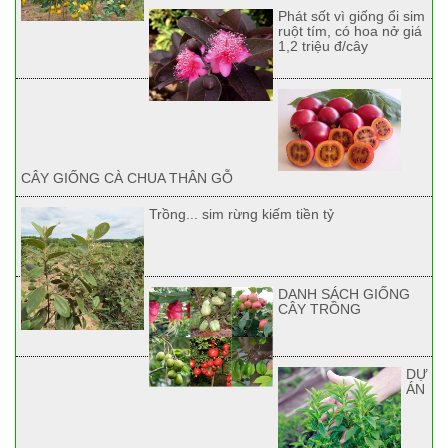
Phát sốt vì giống ổi sim
ruột tím, có hoa nở giá
1,2 triệu đ/cây
CÂY GIỐNG CÀ CHUA THÂN GỖ
Trồng... sim rừng kiếm tiền tỷ
DANH SÁCH GIỐNG
CÂY TRỒNG
DỰ
ÁN