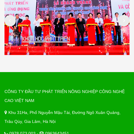
CÔNG TY ĐẦU TƯ PHÁT TRIỂN NÔNG NGHIỆP CÔNG NGHỆ
CAO VIỆT NAM
Khu 31Ha, Phố Nguyễn Mậu Tài, Đường Ngô Xuân Quảng,
Trâu Qùy, Gia Lâm, Hà Nội
0978 073 003 -
0963643451