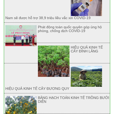
Nam sẽ được hỗ trợ 38,9 triệu liều vắc xin COVID-19
Phát động toàn quốc quyên góp ủng hộ
phòng, chống dịch COVID-19
HIỆU QUẢ KINH TẾ
CÂY ĐINH LĂNG
HIỆU QUẢ KINH TẾ CÂY ĐƯƠNG QUY
BẢNG HẠCH TOÁN KINH TẾ TRỒNG BƯỞI
DIỄN