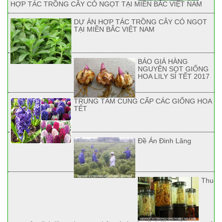
HỢP TÁC TRỒNG CÂY CỎ NGỌT TẠI MIỀN BẮC VIỆT NAM
DỰ ÁN HỢP TÁC TRỒNG CÂY CỎ NGỌT
TẠI MIỀN BẮC VIỆT NAM
BÁO GIÁ HÀNG
NGUYÊN SỌT GIỐNG
HOA LILY SỈ TẾT 2017
TRUNG TÂM CUNG CẤP CÁC GIỐNG HOA
TẾT
Đề Án Đinh Lăng
Thu