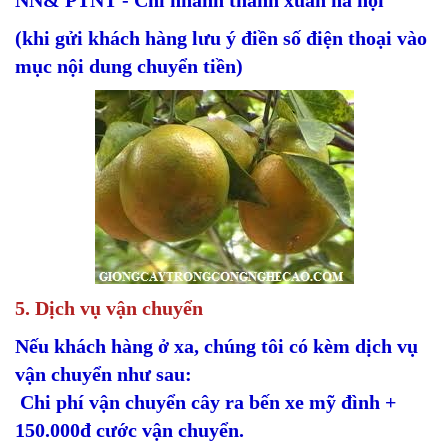
NN& PTNT - Chi nhánh thanh xuân hà nội
(khi gửi khách hàng lưu ý điền số điện thoại vào
mục nội dung chuyển tiền)
5. Dịch vụ vận chuyển
Nếu khách hàng ở xa, chúng tôi có kèm dịch vụ
vận chuyển như sau:
Chi phí vận chuyển cây ra bến xe mỹ đình +
150.000đ cước vận chuyển.