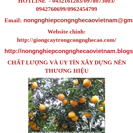
HOTLINE - 0432161283/0978073003/
0942760699/0962454799
Email:
nongnghiepcongnghecaovietnam@gma
Website chính:
http://giongcaytrongcongnghecao.com/
http://nongnghiepcongnghecaovietnam.blogs
CHẤT LƯỢNG VÀ UY TÍN XÂY DỰNG NÊN
THƯƠNG HIỆU