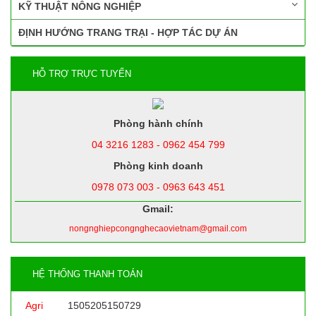
KỸ THUẬT NÔNG NGHIỆP
ĐỊNH HƯỚNG TRANG TRẠI - HỢP TÁC DỰ ÁN
HỖ TRỢ TRỰC TUYẾN
Phòng hành chính
04 3216 1283 - 0962 454 799
Phòng kinh doanh
0978 073 003 - 0963 643 451
Gmail:
nongnghiepcongnghecaovietnam@gmail.com
HỆ THỐNG THANH TOÁN
Agri
1505205150729