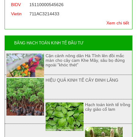
BIDV
15110000545626
Vietin
711AC3214433
Xem chi tiết
BẢNG HẠCH TOÁN KINH TẾ ĐẦU TƯ
Cận cảnh nông dân Hà Tĩnh lên đồi mắc
màn cho cây cam Khe Mây, sâu bọ đứng
ngoài "khóc thét"
HIỆU QUẢ KINH TẾ CÂY ĐINH LĂNG
Hạch toán kinh tế trồng
cây giảo cổ lam