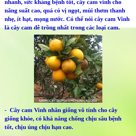
nhanh, sức kháng bệnh tốt, cây cam vinh cho
năng suất cao, quả có vị ngọt, mùi thơm thanh
nhẹ, ít hạt, mọng nước. Có thể nói cây cam Vinh
là cây cam dễ trồng nhất trong các loại cam.
- Cây cam Vinh nhân giống vô tính cho cây
giống khỏe, có khả năng chống chịu sâu bệnh
tốt, chịu úng chịu hạn cao.