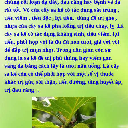
chứng rối loạn dạ dày, đau răng hay bệnh về da
rất tốt. Vỏ của cây sa kê có tác dụng sát trùng ,
tiêu viêm , tiêu độc , lợi tiểu, dùng để trị ghẻ ,
nhựa của cây sa kê pha loãng trị tiêu chảy, lỵ. Lá
cây sa kê có tác dụng kháng sinh, tiêu viêm, lợi
tiểu, phối hợp với lá đu đủ non tươi, giã với vôi
để đắp trị mụn nhọt. Trong dân gian còn sử
dụng lá sa kê để trị phù thủng hay viêm gan
vàng da bằng cách lấy lá tươi nấu uống. Lá cây
sa kê còn có thể phối hợp với một số vị thuốc
khác trị gút, sỏi thận, tiểu đường, tăng huyết áp,
trị đau răng…