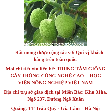
Rất mong được cộng tác với Quí vị khách
hàng trên toàn quốc.
Mọi chi tiết xin liên hệ: TRUNG TÂM GIỐNG
CÂY TRỒNG CÔNG NGHỆ CAO - HỌC
VIỆN NÔNG NGHIỆP VIỆT NAM
Địa chỉ trụ sở giao dịch tại Miền Bắc: Khu 31ha,
Ngõ 237, Đường Ngô Xuân
Quảng, TT Trâu Quỳ - Gia Lâm – Hà Nội