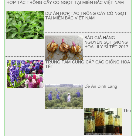
HỢP TÁC TRỒNG CÂY CỎ NGỌT TẠI MIỀN BẮC VIỆT NAM
DỰ ÁN HỢP TÁC TRỒNG CÂY CỎ NGỌT
TẠI MIỀN BẮC VIỆT NAM
BÁO GIÁ HÀNG
NGUYÊN SỌT GIỐNG
HOA LILY SỈ TẾT 2017
TRUNG TÂM CUNG CẤP CÁC GIỐNG HOA
TẾT
Đề Án Đinh Lăng
Thu