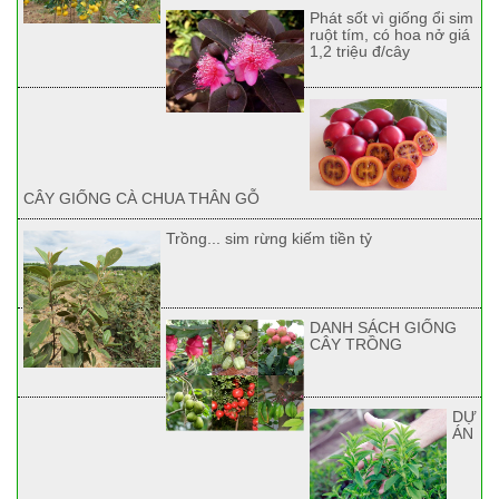
Phát sốt vì giống ổi sim
ruột tím, có hoa nở giá
1,2 triệu đ/cây
CÂY GIỐNG CÀ CHUA THÂN GỖ
Trồng... sim rừng kiếm tiền tỷ
DANH SÁCH GIỐNG
CÂY TRỒNG
DỰ
ÁN