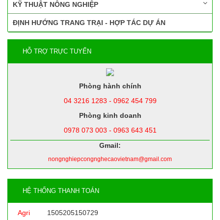
KỸ THUẬT NÔNG NGHIỆP
ĐỊNH HƯỚNG TRANG TRẠI - HỢP TÁC DỰ ÁN
HỖ TRỢ TRỰC TUYẾN
Phòng hành chính
04 3216 1283 - 0962 454 799
Phòng kinh doanh
0978 073 003 - 0963 643 451
Gmail:
nongnghiepcongnghecaovietnam@gmail.com
HỆ THỐNG THANH TOÁN
Agri
1505205150729