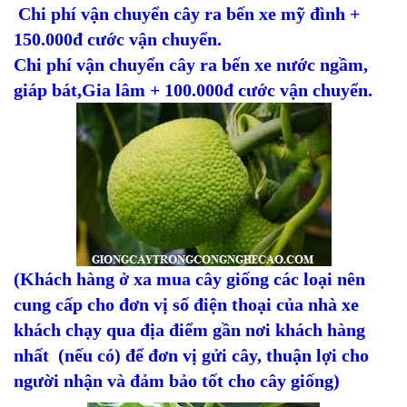
Chi phí vận chuyển cây ra bến xe mỹ đình +
150.000đ cước vận chuyển.
Chi phí vận chuyển cây ra bến xe nước ngầm,
giáp bát,Gia lâm + 100.000đ cước vận chuyển.
(Khách hàng ở xa mua cây giống các loại nên
cung cấp cho đơn vị số điện thoại của nhà xe
khách chạy qua địa điểm gần nơi khách hàng
nhất (nếu có) để đơn vị gửi cây, thuận lợi cho
người nhận và đảm bảo tốt cho cây giống)