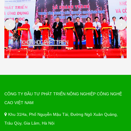
CÔNG TY ĐẦU TƯ PHÁT TRIỂN NÔNG NGHIỆP CÔNG NGHỆ
CAO VIỆT NAM
Khu 31Ha, Phố Nguyễn Mậu Tài, Đường Ngô Xuân Quảng,
Trâu Qùy, Gia Lâm, Hà Nội