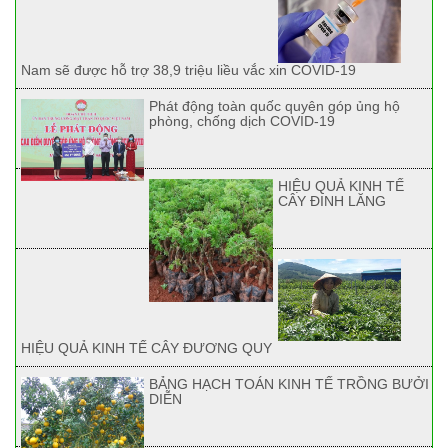
Nam sẽ được hỗ trợ 38,9 triệu liều vắc xin COVID-19
Phát động toàn quốc quyên góp ủng hộ
phòng, chống dịch COVID-19
HIỆU QUẢ KINH TẾ
CÂY ĐINH LĂNG
HIỆU QUẢ KINH TẾ CÂY ĐƯƠNG QUY
BẢNG HẠCH TOÁN KINH TẾ TRỒNG BƯỞI
DIỄN