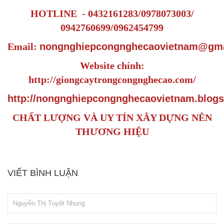
HOTLINE - 0432161283/0978073003/
0942760699/0962454799
Email:
nongnghiepcongnghecaovietnam@gma
Website chính:
http://giongcaytrongcongnghecao.com/
http://nongnghiepcongnghecaovietnam.blogs
CHẤT LƯỢNG VÀ UY TÍN XÂY DỰNG NÊN
THƯƠNG HIỆU
VIẾT BÌNH LUẬN