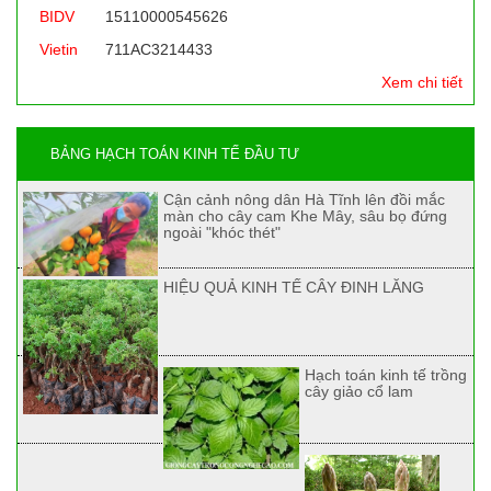
BIDV
15110000545626
Vietin
711AC3214433
Xem chi tiết
BẢNG HẠCH TOÁN KINH TẾ ĐẦU TƯ
Cận cảnh nông dân Hà Tĩnh lên đồi mắc
màn cho cây cam Khe Mây, sâu bọ đứng
ngoài "khóc thét"
HIỆU QUẢ KINH TẾ CÂY ĐINH LĂNG
Hạch toán kinh tế trồng
cây giảo cổ lam