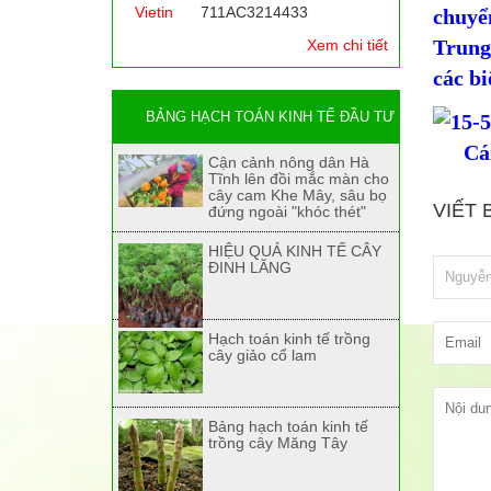
Vietin
711AC3214433
chuyể
Trung
Xem chi tiết
các b
BẢNG HẠCH TOÁN KINH TẾ ĐẦU TƯ
Cá
Cận cảnh nông dân Hà
Tĩnh lên đồi mắc màn cho
cây cam Khe Mây, sâu bọ
VIẾT 
đứng ngoài "khóc thét"
HIỆU QUẢ KINH TẾ CÂY
ĐINH LĂNG
Hạch toán kinh tế trồng
cây giảo cổ lam
Bảng hạch toán kinh tế
trồng cây Măng Tây