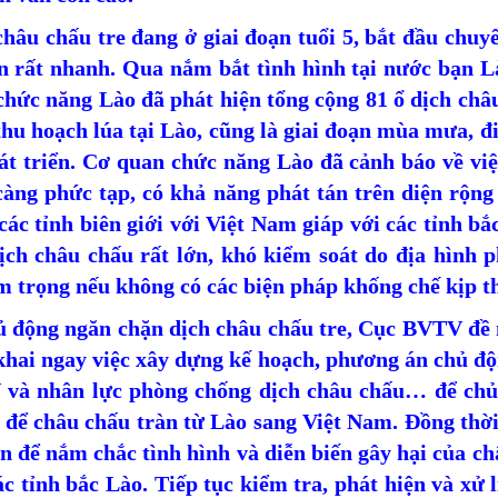
hâu chấu tre đang ở giai đoạn tuổi 5, bắt đầu chuy
n rất nhanh. Qua nắm bắt tình hình tại nước bạn Là
hức năng Lào đã phát hiện tổng cộng 81 ổ dịch châu
hu hoạch lúa tại Lào, cũng là giai đoạn mùa mưa, đi
hát triển. Cơ quan chức năng Lào đã cảnh báo về việ
àng phức tạp, có khả năng phát tán trên diện rộng 
các tỉnh biên giới với Việt Nam giáp với các tỉnh b
dịch châu chấu rất lớn, khó kiểm soát do địa hình 
m trọng nếu không có các biện pháp khống chế kịp th
ủ động ngăn chặn dịch châu chấu tre, Cục BVTV đề ng
 khai ngay việc xây dựng kế hoạch, phương án chủ đ
và nhân lực phòng chống dịch châu chấu… để chủ đ
để châu chấu tràn từ Lào sang Việt Nam. Đồng thời,
n để nắm chắc tình hình và diễn biến gây hại của ch
ác tỉnh bắc Lào. Tiếp tục kiểm tra, phát hiện và xử 