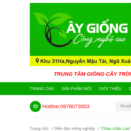
TRUNG TÂM GIỐNG CÂY TRỒNG CÔNG NGH
TRANG CHỦ
SẢN PHẨM MỚI
GIỚI THIỆU
Hotline:0978073003
Trang chủ
Diễn đàn nông nghiệp
'Châu chấu Lào'