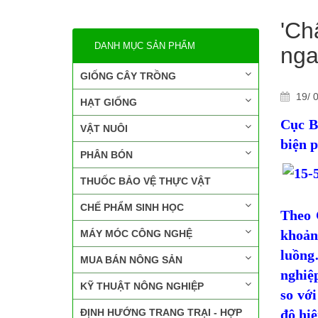
'Ch
DANH MỤC SẢN PHẨM
nga
GIỐNG CÂY TRỒNG
19/ 0
HẠT GIỐNG
Cục B
VẬT NUÔI
biện 
PHÂN BÓN
THUỐC BẢO VỆ THỰC VẬT
CHẾ PHẨM SINH HỌC
Theo 
khoản
MÁY MÓC CÔNG NGHỆ
luồng
MUA BÁN NÔNG SẢN
nghiệ
KỸ THUẬT NÔNG NGHIỆP
so vớ
ĐỊNH HƯỚNG TRANG TRẠI - HỢP
độ hiệ