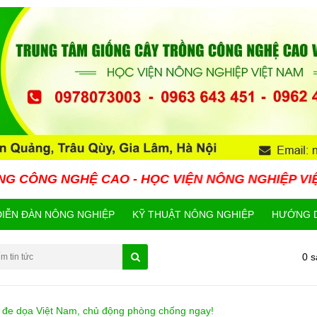
Ệ CAO - HỌC VIỆN NÔNG NGHIỆP VIỆT NAM HIỆN
DIỄN ĐÀN NÔNG NGHIỆP
KỸ THUẬT NÔNG NGHIỆP
HƯỚNG D
0 
 đe dọa Việt Nam, chủ động phòng chống ngay!