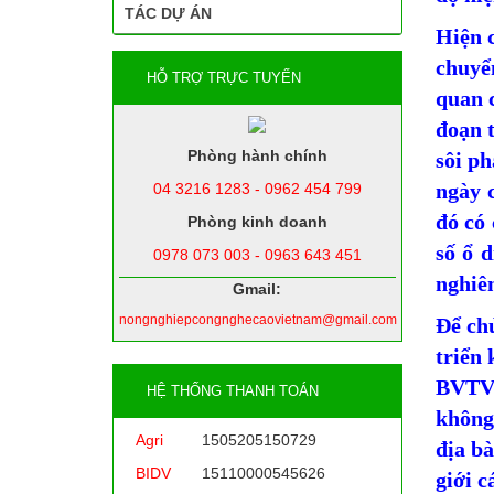
TÁC DỰ ÁN
Hiện c
chuyể
HỖ TRỢ TRỰC TUYẾN
quan c
đoạn t
Phòng hành chính
sôi p
ngày c
04 3216 1283 - 0962 454 799
đó có 
Phòng kinh doanh
số ổ 
0978 073 003 - 0963 643 451
nghiê
Gmail:
nongnghiepcongnghecaovietnam@gmail.com
Để ch
triển
BVTV 
HỆ THỐNG THANH TOÁN
không 
Agri
1505205150729
địa bà
BIDV
15110000545626
giới c