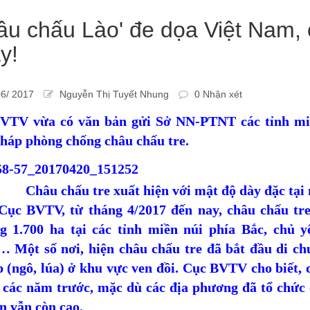
âu chấu Lào' đe dọa Việt Nam,
y!
6/ 2017
Nguyễn Thị Tuyết Nhung
0 Nhận xét
VTV vừa có văn bản gửi Sở NN-PTNT các tỉnh miền
pháp phòng chống châu chấu tre.
Châu chấu tre xuất hiện với mật độ dày đặc tại
Cục BVTV, từ tháng 4/2017 đến nay, châu chấu tre 
g 1.700 ha tại các tỉnh miền núi phía Bắc, chủ yế
… Một số nơi, hiện châu chấu tre đã bắt đầu di ch
p (ngô, lúa) ở khu vực ven đồi. Cục BVTV cho biết,
i các năm trước, mặc dù các địa phương đã tổ chức 
n vẫn còn cao.