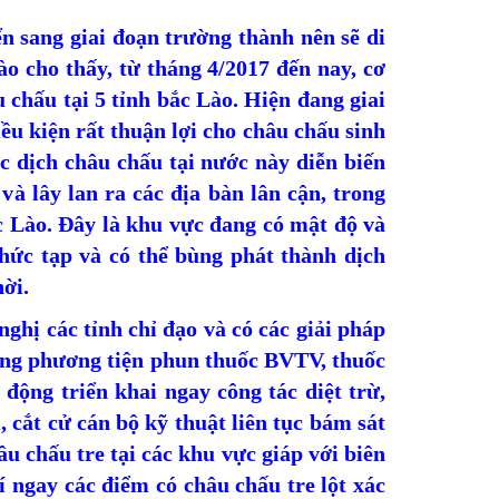
ển sang giai đoạn trường thành nên sẽ di
o cho thấy, từ tháng 4/2017 đến nay, cơ
 chấu tại 5 tỉnh bắc Lào. Hiện đang giai
ều kiện rất thuận lợi cho châu chấu sinh
c dịch châu chấu tại nước này diễn biến
và lây lan ra các địa bàn lân cận, trong
ắc Lào. Đây là khu vực đang có mật độ và
phức tạp và có thể bùng phát thành dịch
ời.
hị các tỉnh chỉ đạo và có các giải pháp
ộng phương tiện phun thuốc BVTV, thuốc
ộng triển khai ngay công tác diệt trừ,
 cắt cử cán bộ kỹ thuật liên tục bám sát
âu chấu tre tại các khu vực giáp với biên
lí ngay các điểm có châu chấu tre lột xác