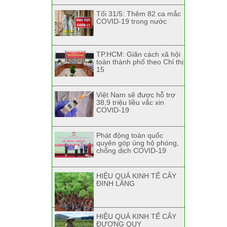
Tối 31/5: Thêm 82 ca mắc
COVID-19 trong nước
TP.HCM: Giãn cách xã hội
toàn thành phố theo Chỉ thị
15
Việt Nam sẽ được hỗ trợ
38,9 triệu liều vắc xin
COVID-19
Phát động toàn quốc
quyên góp ủng hộ phòng,
chống dịch COVID-19
HIỆU QUẢ KINH TẾ CÂY
ĐINH LĂNG
HIỆU QUẢ KINH TẾ CÂY
ĐƯƠNG QUY