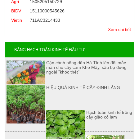
Agri
1505205150729
BIDV
15110000545626
Vietin
711AC3214433
Xem chi tiết
BẢNG HẠCH TOÁN KINH TẾ ĐẦU TƯ
Cận cảnh nông dân Hà Tĩnh lên đồi mắc
màn cho cây cam Khe Mây, sâu bọ đứng
ngoài "khóc thét"
HIỆU QUẢ KINH TẾ CÂY ĐINH LĂNG
Hạch toán kinh tế trồng
cây giảo cổ lam