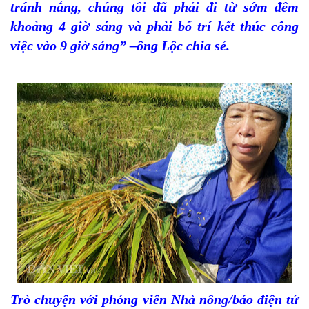
tránh nắng, chúng tôi đã phải đi từ sớm đêm
khoảng 4 giờ sáng và phải bố trí kết thúc công
việc vào 9 giờ sáng” –ông Lộc chia sẻ.
Trò chuyện với phóng viên Nhà nông/báo điện tử