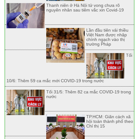
Thanh niên ở Hà Nội tử vong chưa rõ
nguyên nhân sau tiêm vắc xin Covid-19
Lần đầu tiên vải thiều
Việt Nam được nhập
chính ngạch vào thị
trường Pháp
Tối
10/6: Thêm 59 ca mắc mới COVID-19 trong nước
Tối 31/5: Thêm 82 ca mắc COVID-19 trong
nước
TP.HCM: Giãn cách xã
hội toàn thành phố theo
Chỉ thị 15