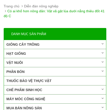
Trang chủ
Diễn đàn nông nghiệp
Có ai khổ hơn nông dân: Vật vã gặt lúa dưới nắng thiêu đốt 41
độ C
DANH MỤC SẢN PHẨM
GIỐNG CÂY TRỒNG
HẠT GIỐNG
VẬT NUÔI
PHÂN BÓN
THUỐC BẢO VỆ THỰC VẬT
CHẾ PHẨM SINH HỌC
MÁY MÓC CÔNG NGHỆ
MUA BÁN NÔNG SẢN