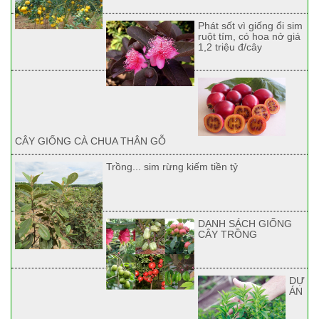
Phát sốt vì giống ổi sim
ruột tím, có hoa nở giá
1,2 triệu đ/cây
CÂY GIỐNG CÀ CHUA THÂN GỖ
Trồng... sim rừng kiếm tiền tỷ
DANH SÁCH GIỐNG
CÂY TRỒNG
DỰ
ÁN