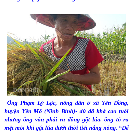
Ông Phạm Lý Lộc, nông dân ở xã Yên Đồng,
huyện Yên Mô (Ninh Bình)- dù đã khá cao tuổi
nhưng ông vẫn phải ra đồng gặt lúa, ông tỏ ra
mệt mỏi khi gặt lúa dưới thời tiết nắng nóng. “Để