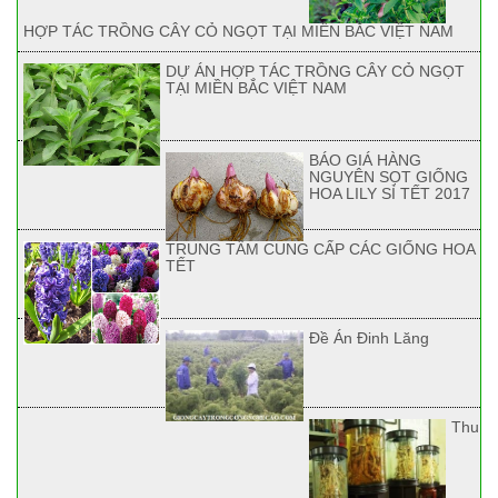
HỢP TÁC TRỒNG CÂY CỎ NGỌT TẠI MIỀN BẮC VIỆT NAM
DỰ ÁN HỢP TÁC TRỒNG CÂY CỎ NGỌT
TẠI MIỀN BẮC VIỆT NAM
BÁO GIÁ HÀNG
NGUYÊN SỌT GIỐNG
HOA LILY SỈ TẾT 2017
TRUNG TÂM CUNG CẤP CÁC GIỐNG HOA
TẾT
Đề Án Đinh Lăng
Thu