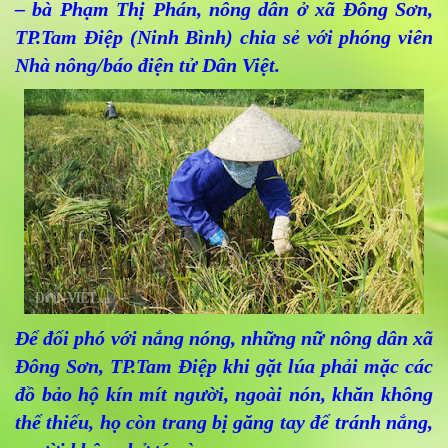
– bà Phạm Thị Phán, nông dân ở xã Đông Sơn,
TP.Tam Điệp (Ninh Bình) chia sẻ với phóng viên
Nhà nông/báo điện tử Dân Việt.
Để đối phó với nắng nóng, những nữ nông dân xã
Đông Sơn, TP.Tam Điệp khi gặt lúa phải mặc các
đồ bảo hộ kín mít người, ngoài nón, khăn không
thể thiếu, họ còn trang bị găng tay để tránh nắng,