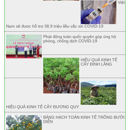
Việt
Nam sẽ được hỗ trợ 38,9 triệu liều vắc xin COVID-19
Phát động toàn quốc quyên góp ủng hộ
phòng, chống dịch COVID-19
HIỆU QUẢ KINH TẾ
CÂY ĐINH LĂNG
HIỆU QUẢ KINH TẾ CÂY ĐƯƠNG QUY
BẢNG HẠCH TOÁN KINH TẾ TRỒNG BƯỞI
DIỄN