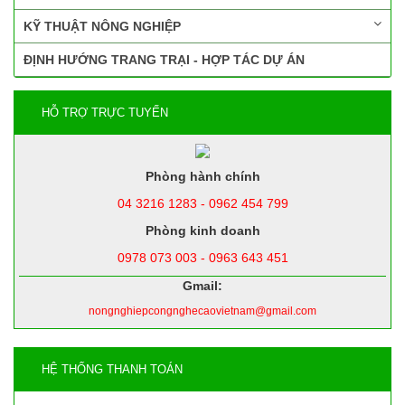
KỸ THUẬT NÔNG NGHIỆP
ĐỊNH HƯỚNG TRANG TRẠI - HỢP TÁC DỰ ÁN
HỖ TRỢ TRỰC TUYẾN
Phòng hành chính
04 3216 1283 - 0962 454 799
Phòng kinh doanh
0978 073 003 - 0963 643 451
Gmail:
nongnghiepcongnghecaovietnam@gmail.com
HỆ THỐNG THANH TOÁN