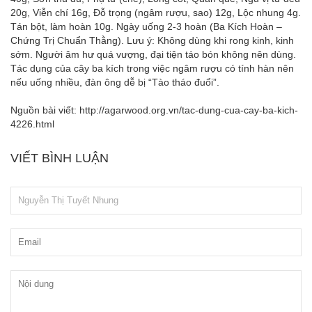
20g, Viễn chí 16g, Đỗ trọng (ngâm rượu, sao) 12g, Lộc nhung 4g.
Tán bột, làm hoàn 10g. Ngày uống 2-3 hoàn (Ba Kích Hoàn –
Chứng Trị Chuẩn Thằng). Lưu ý: Không dùng khi rong kinh, kinh
sớm. Người âm hư quá vượng, đại tiện táo bón không nên dùng.
Tác dụng của cây ba kích trong việc ngâm rượu có tính hàn nên
nếu uống nhiều, đàn ông dễ bị “Tào tháo đuổi”.
Nguồn bài viết: http://agarwood.org.vn/tac-dung-cua-cay-ba-kich-
4226.html
VIẾT BÌNH LUẬN