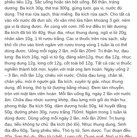
phiêu tiêu 12g. Sắc uống hoặc tán bột uống. Bổ thận, tráng
dương: Ba kích 30g, thịt trai 300g, gừng tươi, gia vị, nước đủ
dùng. Thịt trai rửa sạch, thái miếng. Ba kích rửa sạch. Cho tất cả
vào nồi nước đã đun sôi, rồi vặn nhỏ lửa hầm khoảng 3 giờ, nêm
gia vị là dùng được. Ăn cùng với cơm. Hỗ trợ điều trị liệt dương:
Ba kích đã bỏ lõi 40g, thục địa, nhục thung dung, ngũ vị tử 20g,
nhân sâm 10g, 1 lít rượu trắng. Các vị thuốc trên rửa sạch, sấy
khô rồi cho vào bình ngâm với rượu trong vòng 1 tuần là có thể
dùng được. Uống mỗi ngày 2 lần, mỗi lần 20ml. Trị thận hư, đau
lưng: Ba kích 16g, ngũ vị tử 6g, đảng sâm12g, thục địa 12g, nhục
thung dung 12g, long cốt 12g, cốt toái bổ 12g. Tất cả các vị thuốc
nghiền thành bột mịn, luyện với mật ong làm hoàn. Ngày uống 2
– 3 lần, mỗi lần 12g, chiêu với nước. Chữa đau lưng, chân tê,
chân yếu, mỏi ở người già: Ba kích, xuyên tỳ giải, nhục thung
dung, đỗ trọng, thỏ ty tử (lượng bằng nhau). Đem tán nhuyễn,
trộn với mật làm viên hoàn. Mỗi lần uống 8g, ngày 2 lần với nước
ấm. Chữa đau nhức xương khớp, đau lưng mỏi gối do thận hư,
phong thấp: Ba kích 50g, dâm dương hoắc 50g, kê huyết đằng
50g, đường phèn 30g, rượu trắng 750ml. Ngâm trong 1 tuần là
dùng được. Dùng uống mỗi ngày 2 lần, mỗi lần 20ml. Trị bụng
đau, tiểu không tự chủ: Ba kích (bỏ lõi), Nhục thung dung, Sinh
địa đều 60g, Tang phiêu tiêu, Thỏ ty tử, Sơn dược, Tục đoạn đều
40g, Sơn thù du, Phụ tử (chế), Long cốt, Quan quế, Ngũ vị tử đều