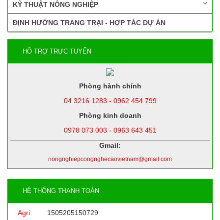
KỸ THUẬT NÔNG NGHIỆP
ĐỊNH HƯỚNG TRANG TRẠI - HỢP TÁC DỰ ÁN
HỖ TRỢ TRỰC TUYẾN
Phòng hành chính
04 3216 1283 - 0962 454 799
Phòng kinh doanh
0978 073 003 - 0963 643 451
Gmail:
nongnghiepcongnghecaovietnam@gmail.com
HỆ THỐNG THANH TOÁN
Agri
1505205150729