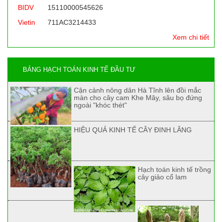
BIDV
15110000545626
Vietin
711AC3214433
Xem chi tiết
BẢNG HẠCH TOÁN KINH TẾ ĐẦU TƯ
Cận cảnh nông dân Hà Tĩnh lên đồi mắc
màn cho cây cam Khe Mây, sâu bọ đứng
ngoài "khóc thét"
HIỆU QUẢ KINH TẾ CÂY ĐINH LĂNG
Hạch toán kinh tế trồng
cây giảo cổ lam