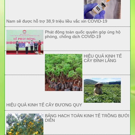
Nam sẽ được hỗ trợ 38,9 triệu liều vắc xin COVID-19
Phát động toàn quốc quyên góp ủng hộ
phòng, chống dịch COVID-19
HIỆU QUẢ KINH TẾ
CÂY ĐINH LĂNG
HIỆU QUẢ KINH TẾ CÂY ĐƯƠNG QUY
BẢNG HẠCH TOÁN KINH TẾ TRỒNG BƯỞI
DIỄN