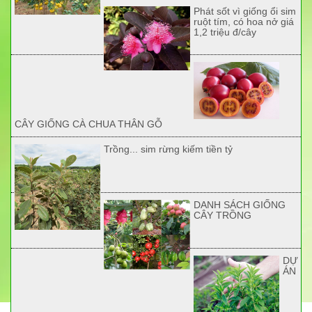
Phát sốt vì giống ổi sim
ruột tím, có hoa nở giá
1,2 triệu đ/cây
CÂY GIỐNG CÀ CHUA THÂN GỖ
Trồng... sim rừng kiếm tiền tỷ
DANH SÁCH GIỐNG
CÂY TRỒNG
DỰ
ÁN