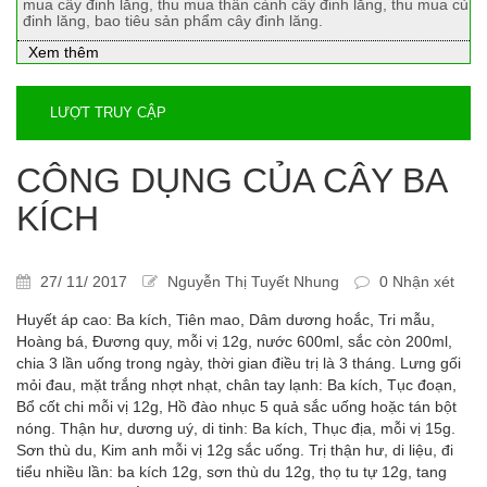
mua cây đinh lăng, thu mua thân cành cây đinh lăng, thu mua củ
đinh lăng, bao tiêu sản phẩm cây đinh lăng.
Xem thêm
LƯỢT TRUY CẬP
CÔNG DỤNG CỦA CÂY BA
KÍCH
27/ 11/ 2017
Nguyễn Thị Tuyết Nhung
0 Nhận xét
Huyết áp cao: Ba kích, Tiên mao, Dâm dương hoắc, Tri mẫu,
Hoàng bá, Ðương quy, mỗi vị 12g, nước 600ml, sắc còn 200ml,
chia 3 lần uống trong ngày, thời gian điều trị là 3 tháng. Lưng gối
mỏi đau, mặt trắng nhợt nhạt, chân tay lạnh: Ba kích, Tục đoạn,
Bổ cốt chi mỗi vị 12g, Hồ đào nhục 5 quả sắc uống hoặc tán bột
nóng. Thận hư, dương uý, di tinh: Ba kích, Thục địa, mỗi vị 15g.
Sơn thù du, Kim anh mỗi vị 12g sắc uống. Trị thận hư, di liệu, đi
tiểu nhiều lần: ba kích 12g, sơn thù du 12g, thọ tu tự 12g, tang