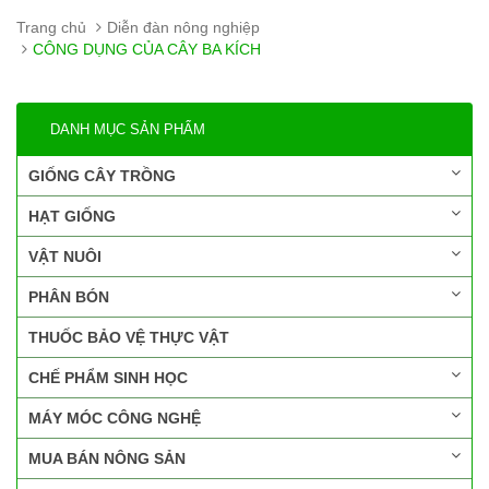
Trang chủ
Diễn đàn nông nghiệp
CÔNG DỤNG CỦA CÂY BA KÍCH
DANH MỤC SẢN PHẨM
GIỐNG CÂY TRỒNG
HẠT GIỐNG
VẬT NUÔI
PHÂN BÓN
THUỐC BẢO VỆ THỰC VẬT
CHẾ PHẨM SINH HỌC
MÁY MÓC CÔNG NGHỆ
MUA BÁN NÔNG SẢN