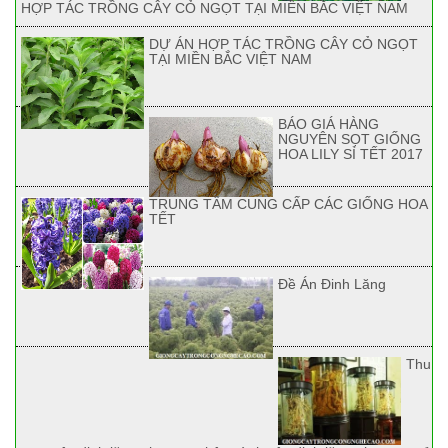
HỢP TÁC TRỒNG CÂY CỎ NGỌT TẠI MIỀN BẮC VIỆT NAM
DỰ ÁN HỢP TÁC TRỒNG CÂY CỎ NGỌT
TẠI MIỀN BẮC VIỆT NAM
BÁO GIÁ HÀNG
NGUYÊN SỌT GIỐNG
HOA LILY SỈ TẾT 2017
TRUNG TÂM CUNG CẤP CÁC GIỐNG HOA
TẾT
Đề Án Đinh Lăng
Thu