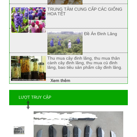
TRUNG TÂM CUNG CẤP CÁC GIỐNG
HOA TẾT
Đề Án Đinh Lăng
Thu mua cây đinh lăng, thu mua thân
cành cây đinh lăng, thu mua củ đinh
lăng, bao tiêu sản phẩm cây đinh lăng.
Xem thêm
LƯỢT TRUY CẬP