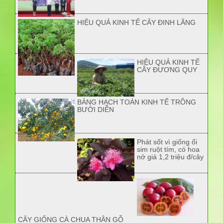
HIỆU QUẢ KINH TẾ CÂY ĐINH LĂNG
HIỆU QUẢ KINH TẾ
CÂY ĐƯƠNG QUY
BẢNG HẠCH TOÁN KINH TẾ TRỒNG
BƯỞI DIỄN
Phát sốt vì giống ổi
sim ruột tím, có hoa
nở giá 1,2 triệu đ/cây
CÂY GIỐNG CÀ CHUA THÂN GỖ