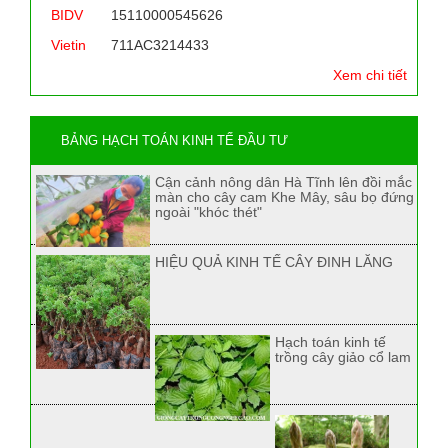
BIDV
15110000545626
Vietin
711AC3214433
Xem chi tiết
BẢNG HẠCH TOÁN KINH TẾ ĐẦU TƯ
Cận cảnh nông dân Hà Tĩnh lên đồi mắc
màn cho cây cam Khe Mây, sâu bọ đứng
ngoài "khóc thét"
HIỆU QUẢ KINH TẾ CÂY ĐINH LĂNG
Hạch toán kinh tế
trồng cây giảo cổ lam