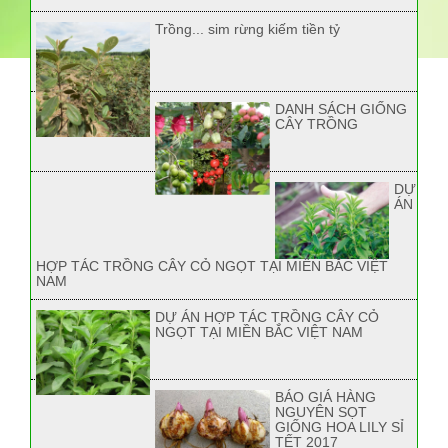
Trồng... sim rừng kiếm tiền tỷ
DANH SÁCH GIỐNG
CÂY TRỒNG
DỰ
ÁN
HỢP TÁC TRỒNG CÂY CỎ NGỌT TẠI MIỀN BẮC VIỆT
NAM
DỰ ÁN HỢP TÁC TRỒNG CÂY CỎ
NGỌT TẠI MIỀN BẮC VIỆT NAM
BÁO GIÁ HÀNG
NGUYÊN SỌT
GIỐNG HOA LILY SỈ
TẾT 2017