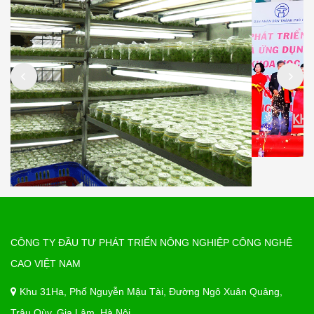
CÔNG TY ĐẦU TƯ PHÁT TRIỂN NÔNG NGHIỆP CÔNG NGHỆ
CAO VIỆT NAM
Khu 31Ha, Phố Nguyễn Mậu Tài, Đường Ngô Xuân Quảng,
Trâu Qùy, Gia Lâm, Hà Nội