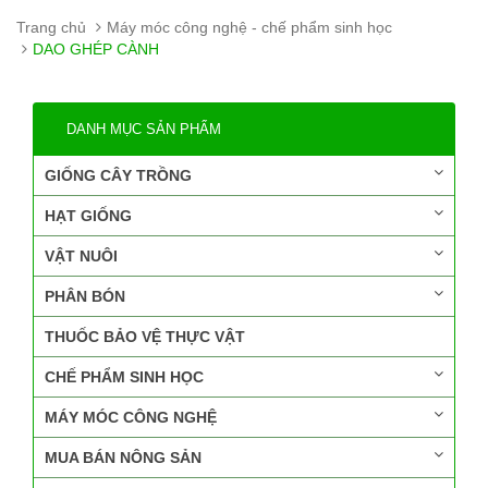
Trang chủ
Máy móc công nghệ - chế phẩm sinh học
DAO GHÉP CÀNH
DANH MỤC SẢN PHẨM
GIỐNG CÂY TRỒNG
HẠT GIỐNG
VẬT NUÔI
PHÂN BÓN
THUỐC BẢO VỆ THỰC VẬT
CHẾ PHẨM SINH HỌC
MÁY MÓC CÔNG NGHỆ
MUA BÁN NÔNG SẢN