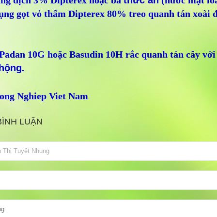
ung dịch 3% Dipterex hoặc bả
thức ăn
(nước mật loã
ụng gọt vỏ thấm Dipterex 80% treo quanh tán xoài đ
Padan 10G hoặc Basudin 10H rắc quanh tán cây với 
hộng
.
ong Nghiep Viet Nam
BÌNH LUẬN