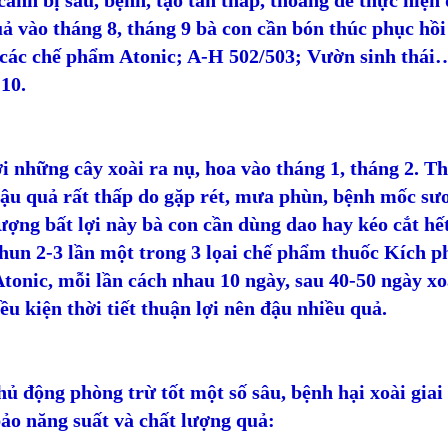
cành bị sâu, bệnh, tạo tán thấp, thoáng để thực hiện
ả vào tháng 8, tháng 9 bà con cần bón thúc phục hồi
 các chế phẩm Atonic; A-H 502/503; Vườn sinh thái…
10.
i những cây xoài ra nụ, hoa vào tháng 1, tháng 2. Th
đậu quả rất thấp do gặp rét, mưa phùn, bệnh mốc sư
ượng bất lợi này bà con cần dùng dao hay kéo cắt h
hun 2-3 lần một trong 3 lọai chế phẩm thuốc Kích p
tonic, mỗi lần cách nhau 10 ngày, sau 40-50 ngày xoà
ều kiện thời tiết thuận lợi nên đậu nhiều quả.
ủ động phòng trừ tốt một số sâu, bệnh hại xoài giai
ảo năng suất và chất lượng quả: