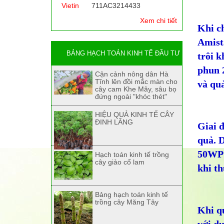
Vietin
711AC3214433
Xem chi tiết
Khi c
Amista
BẢNG HẠCH TOÁN KINH TẾ ĐẦU TƯ
trôi k
phun 
Cận cảnh nông dân Hà
Tĩnh lên đồi mắc màn cho
và qu
cây cam Khe Mây, sâu bọ
đứng ngoài "khóc thét"
HIỆU QUẢ KINH TẾ CÂY
ĐINH LĂNG
Giai đ
quả. 
50WP 
Hạch toán kinh tế trồng
cây giảo cổ lam
khi th
Bảng hạch toán kinh tế
trồng cây Măng Tây
Khi qu