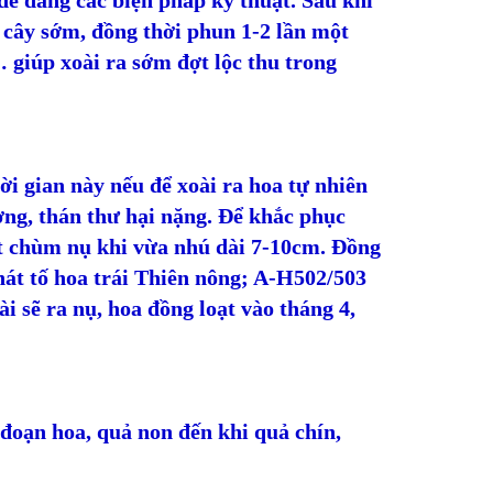
 dễ dàng các biện pháp kỹ thuật. Sau khi
 cây sớm, đồng thời phun 1-2 lần một
 giúp xoài ra sớm đợt lộc thu trong
ời gian này nếu để xoài ra hoa tự nhiên
ơng, thán thư hại nặng. Để khắc phục
ết chùm nụ khi vừa nhú dài 7-10cm. Đồng
hát tố hoa trái Thiên nông; A-H502/503
i sẽ ra nụ, hoa đồng loạt vào tháng 4,
 đoạn hoa, quả non đến khi quả chín,