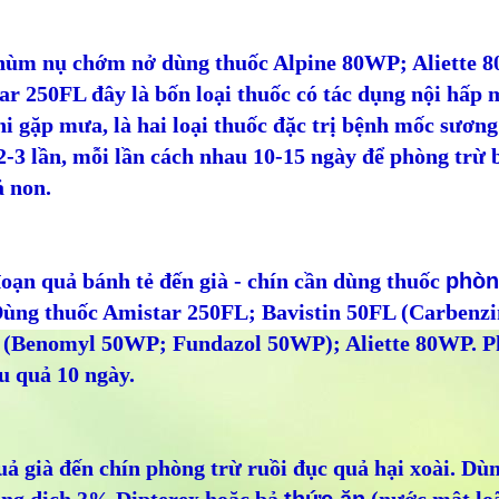
hùm nụ chớm nở dùng thuốc Alpine 80WP; Aliette
r 250FL đây là bốn loại thuốc có tác dụng nội hấp 
hi gặp mưa, là hai loại thuốc đặc trị bệnh mốc sương
2-3 lần, mỗi lần cách nhau 10-15 ngày để phòng trừ
ả non.
oạn quả bánh tẻ đến già - chín cần dùng thuốc
phòn
Dùng thuốc Amistar 250FL; Bavistin 50FL (Carbenz
(Benomyl 50WP; Fundazol 50WP); Aliette 80WP. Ph
u quả 10 ngày.
ả già đến chín phòng trừ ruồi đục quả hại xoài. Dùn