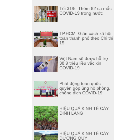
Tối 31/5: Thêm 82 ca mắc
COVID-19 trong nước
TP.HCM: Giãn cách xã hội
toàn thành phố theo Chỉ thị
15
Việt Nam sẽ được hỗ trợ
38,9 triệu liều vắc xin
COVID-19
Phát động toàn quốc
quyên góp ủng hộ phòng,
chống dịch COVID-19
HIỆU QUẢ KINH TẾ CÂY
ĐINH LĂNG
HIỆU QUẢ KINH TẾ CÂY
ĐƯƠNG QUY