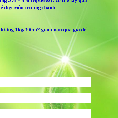
ng 5% + 3% Dipterex); có thể lấy quả
ể diệt ruồi trưởng thành.
lượng 1kg/300m2 giai đoạn quả già để