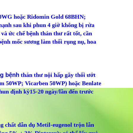
 80WG hoặc Ridomin Gold 68BHN;
mạnh sau khi phun 4 giờ không bị rửa
 và ức chế bệnh thán thư rất tốt, cần
 bệnh mốc sương làm thối rụng nụ, hoa
g bệnh
thán thư nội hấp gây thối ướt
im 50WP; Vicarben 50WP) hoặc Benlate
un định kỳ15-20 ngày/lần đến trước
g chất dẫn dụ Metil-eugenol trộn lẫn