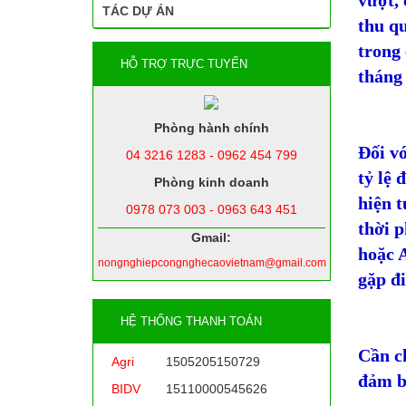
vượt, 
TÁC DỰ ÁN
thu qu
trong
HỖ TRỢ TRỰC TUYẾN
tháng 
Phòng hành chính
Đối vớ
04 3216 1283 - 0962 454 799
tỷ lệ 
Phòng kinh doanh
hiện t
0978 073 003 - 0963 643 451
thời p
Gmail:
hoặc A
nongnghiepcongnghecaovietnam@gmail.com
gặp đi
HỆ THỐNG THANH TOÁN
Cần ch
Agri
1505205150729
đảm b
BIDV
15110000545626