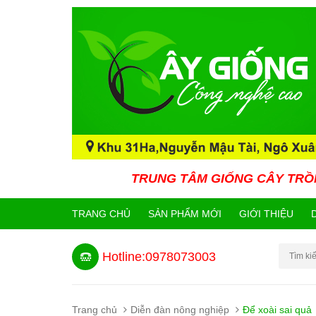
TRUNG TÂM GIỐNG CÂY TRỒNG CÔNG NG
TRANG CHỦ
SẢN PHẨM MỚI
GIỚI THIỆU
Hotline:0978073003
Trang chủ
Diễn đàn nông nghiệp
Để xoài sai quả