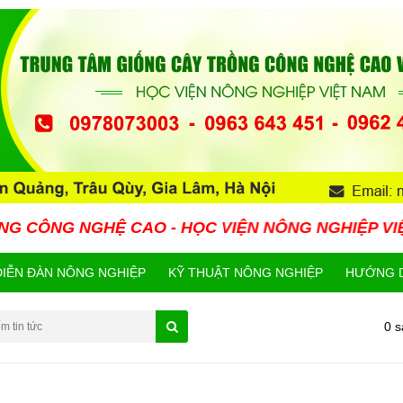
HỆ CAO - HỌC VIỆN NÔNG NGHIỆP VIỆT NAM HIỆN
DIỄN ĐÀN NÔNG NGHIỆP
KỸ THUẬT NÔNG NGHIỆP
HƯỚNG D
0 