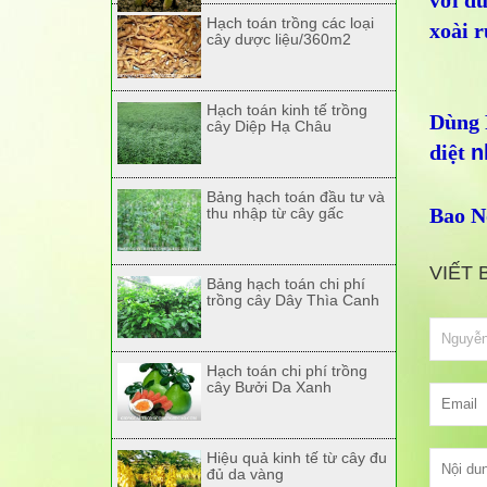
với d
Hạch toán trồng các loại
xoài r
cây dược liệu/360m2
Hạch toán kinh tế trồng
Dùng 
cây Diệp Hạ Châu
diệt
n
Bảng hạch toán đầu tư và
Bao N
thu nhập từ cây gấc
VIẾT 
Bảng hạch toán chi phí
trồng cây Dây Thìa Canh
Hạch toán chi phí trồng
cây Bưởi Da Xanh
Hiệu quả kinh tế từ cây đu
đủ da vàng