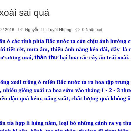
xoài sai quả
2/ 2016
Nguyễn Thị Tuyết Nhung
0 Nhận xét
n ở các tỉnh phía Bắc nước ta còn chịu ảnh hưởng c
ời tiết rét, mưa ẩm, thiếu ánh nắng kéo dài, đây là 
hư sương mai,
thán thư
hại hoa các cây ăn trái xoài,
ống xoài trồng ở miền Bắc nước ta ra hoa tập trung 
, nhiều giống xoài ra hoa sớm vào tháng 1 - 2 - 3 th
nên đậu quả kém, năng suất, chất lượng quả không ổ
n tỉa hợp lí hàng năm, loại bỏ những cành ra vụ th