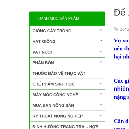
Để 
DANH MỤC SẢN PHẨM
28/ 1
GIỐNG CÂY TRỒNG
Vụ xuâ
HẠT GIỐNG
nên th
VẬT NUÔI
hại n
PHÂN BÓN
THUỐC BẢO VỆ THỰC VẬT
Các gi
CHẾ PHẨM SINH HỌC
nhiên
MÁY MÓC CÔNG NGHỆ
nặng 
MUA BÁN NÔNG SẢN
KỸ THUẬT NÔNG NGHIỆP
Cần đố
ĐỊNH HƯỚNG TRANG TRẠI - HỢP