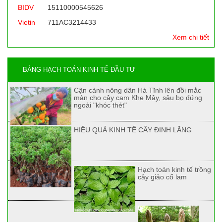
BIDV
15110000545626
Vietin
711AC3214433
Xem chi tiết
BẢNG HẠCH TOÁN KINH TẾ ĐẦU TƯ
Cận cảnh nông dân Hà Tĩnh lên đồi mắc
màn cho cây cam Khe Mây, sâu bọ đứng
ngoài "khóc thét"
HIỆU QUẢ KINH TẾ CÂY ĐINH LĂNG
Hạch toán kinh tế trồng
cây giảo cổ lam