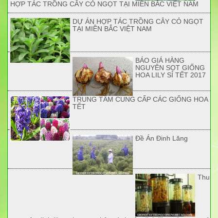
HỢP TÁC TRỒNG CÂY CỎ NGỌT TẠI MIỀN BẮC VIỆT NAM
DỰ ÁN HỢP TÁC TRỒNG CÂY CỎ NGỌT
TẠI MIỀN BẮC VIỆT NAM
BÁO GIÁ HÀNG
NGUYÊN SỌT GIỐNG
HOA LILY SỈ TẾT 2017
TRUNG TÂM CUNG CẤP CÁC GIỐNG HOA
TẾT
Đề Án Đinh Lăng
Thu