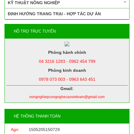
KỸ THUẬT NÔNG NGHIỆP
ĐỊNH HƯỚNG TRANG TRẠI - HỢP TÁC DỰ ÁN
HỖ TRỢ TRỰC TUYẾN
Phòng hành chính
04 3216 1283 - 0962 454 799
Phòng kinh doanh
0978 073 003 - 0963 643 451
Gmail:
nongnghiepcongnghecaovietnam@gmail.com
HỆ THỐNG THANH TOÁN
Agri
1505205150729