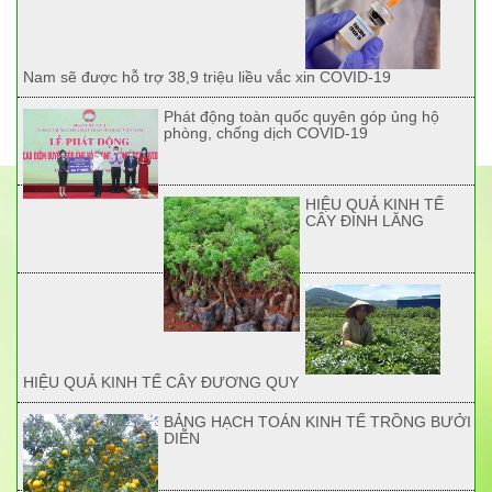
Nam sẽ được hỗ trợ 38,9 triệu liều vắc xin COVID-19
Phát động toàn quốc quyên góp ủng hộ
phòng, chống dịch COVID-19
HIỆU QUẢ KINH TẾ
CÂY ĐINH LĂNG
HIỆU QUẢ KINH TẾ CÂY ĐƯƠNG QUY
BẢNG HẠCH TOÁN KINH TẾ TRỒNG BƯỞI
DIỄN