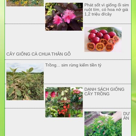
Phát sốt vì giống ổi sim
ruột tím, có hoa nở giá
1,2 triệu đ/cây
CÂY GIỐNG CÀ CHUA THÂN GỖ
Trồng... sim rừng kiếm tiền tỷ
DANH SÁCH GIỐNG
CÂY TRỒNG
DỰ
ÁN