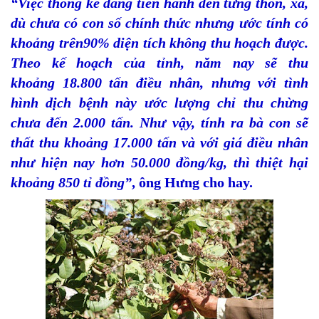
“Việc thống kê đang tiến hành đến từng thôn, xã,
dù chưa có con số chính thức nhưng ước tính có
khoảng trên90% diện tích không thu hoạch được.
Theo kế hoạch của tỉnh, năm nay sẽ thu
khoảng 18.800 tấn điều nhân, nhưng với tình
hình dịch bệnh này ước lượng chỉ thu chừng
chưa đến 2.000 tấn. Như vậy, tính ra bà con sẽ
thất thu khoảng 17.000 tấn và với giá điều nhân
như hiện nay hơn 50.000 đồng/kg, thì thiệt hại
khoảng 850 tỉ đồng”
, ông Hưng cho hay.