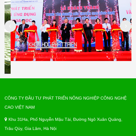
CÔNG TY ĐẦU TƯ PHÁT TRIỂN NÔNG NGHIỆP CÔNG NGHỆ
CAO VIỆT NAM
Khu 31Ha, Phố Nguyễn Mậu Tài, Đường Ngô Xuân Quảng,
Trâu Qùy, Gia Lâm, Hà Nội