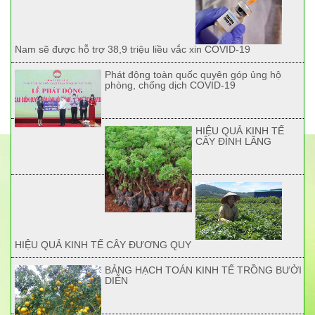
Nam sẽ được hỗ trợ 38,9 triệu liều vắc xin COVID-19
Phát động toàn quốc quyên góp ủng hộ
phòng, chống dịch COVID-19
HIỆU QUẢ KINH TẾ
CÂY ĐINH LĂNG
HIỆU QUẢ KINH TẾ CÂY ĐƯƠNG QUY
BẢNG HẠCH TOÁN KINH TẾ TRỒNG BƯỞI
DIỄN