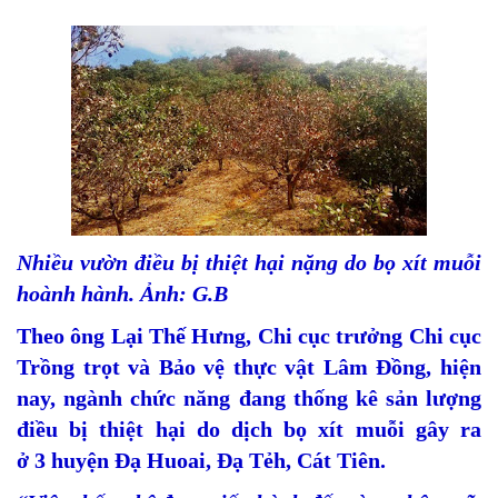
Nhiều vườn điều bị thiệt hại nặng do bọ xít muỗi
hoành hành. Ảnh: G.B
Theo ông Lại Thế Hưng, Chi cục trưởng Chi cục
Trồng trọt và Bảo vệ thực vật Lâm Đồng, hiện
nay, ngành chức năng đang thống kê sản lượng
điều bị thiệt hại do dịch bọ xít muỗi gây ra
ở 3 huyện Đạ Huoai, Đạ Tẻh, Cát Tiên.