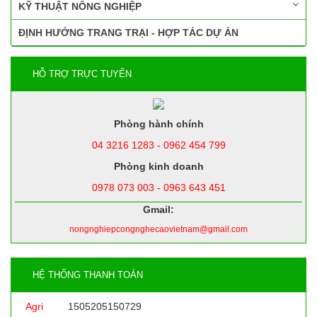
KỸ THUẬT NÔNG NGHIỆP
ĐỊNH HƯỚNG TRANG TRẠI - HỢP TÁC DỰ ÁN
HỖ TRỢ TRỰC TUYẾN
Phòng hành chính
04 3216 1283 - 0962 454 799
Phòng kinh doanh
0978 073 003 - 0963 643 451
Gmail:
nongnghiepcongnghecaovietnam@gmail.com
HỆ THỐNG THANH TOÁN
Agri
1505205150729