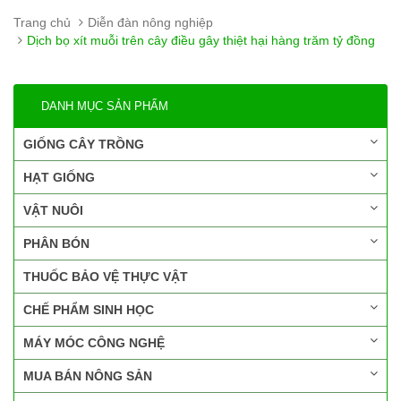
Trang chủ
Diễn đàn nông nghiệp
Dịch bọ xít muỗi trên cây điều gây thiệt hại hàng trăm tỷ đồng
DANH MỤC SẢN PHẨM
GIỐNG CÂY TRỒNG
HẠT GIỐNG
VẬT NUÔI
PHÂN BÓN
THUỐC BẢO VỆ THỰC VẬT
CHẾ PHẨM SINH HỌC
MÁY MÓC CÔNG NGHỆ
MUA BÁN NÔNG SẢN