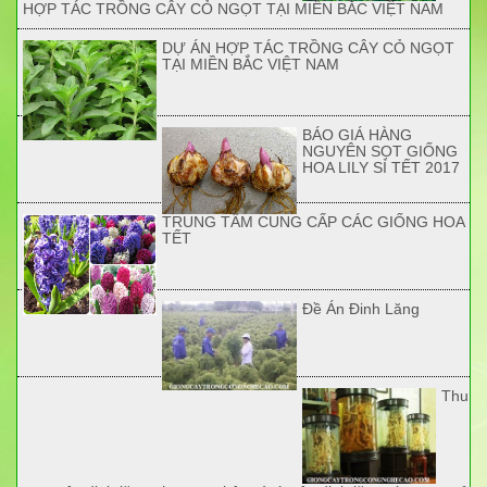
HỢP TÁC TRỒNG CÂY CỎ NGỌT TẠI MIỀN BẮC VIỆT NAM
DỰ ÁN HỢP TÁC TRỒNG CÂY CỎ NGỌT
TẠI MIỀN BẮC VIỆT NAM
BÁO GIÁ HÀNG
NGUYÊN SỌT GIỐNG
HOA LILY SỈ TẾT 2017
TRUNG TÂM CUNG CẤP CÁC GIỐNG HOA
TẾT
Đề Án Đinh Lăng
Thu