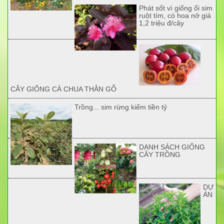
Phát sốt vì giống ổi sim
ruột tím, có hoa nở giá
1,2 triệu đ/cây
CÂY GIỐNG CÀ CHUA THÂN GỖ
Trồng... sim rừng kiếm tiền tỷ
DANH SÁCH GIỐNG
CÂY TRỒNG
DỰ
ÁN