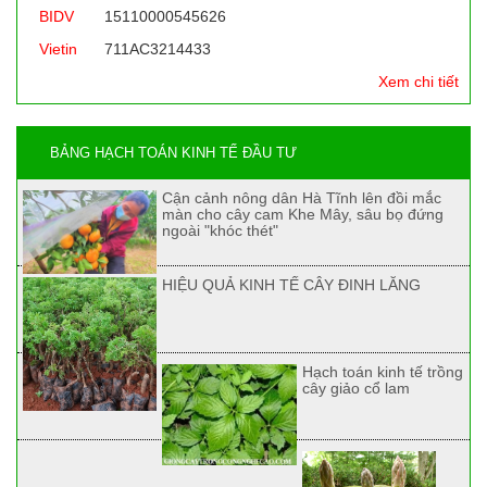
BIDV
15110000545626
Vietin
711AC3214433
Xem chi tiết
BẢNG HẠCH TOÁN KINH TẾ ĐẦU TƯ
Cận cảnh nông dân Hà Tĩnh lên đồi mắc
màn cho cây cam Khe Mây, sâu bọ đứng
ngoài "khóc thét"
HIỆU QUẢ KINH TẾ CÂY ĐINH LĂNG
Hạch toán kinh tế trồng
cây giảo cổ lam