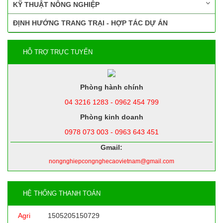
KỸ THUẬT NÔNG NGHIỆP
ĐỊNH HƯỚNG TRANG TRẠI - HỢP TÁC DỰ ÁN
HỖ TRỢ TRỰC TUYẾN
Phòng hành chính
04 3216 1283 - 0962 454 799
Phòng kinh doanh
0978 073 003 - 0963 643 451
Gmail:
nongnghiepcongnghecaovietnam@gmail.com
HỆ THỐNG THANH TOÁN
Agri
1505205150729