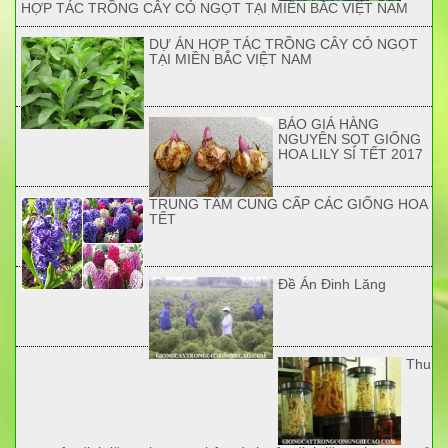
HỢP TÁC TRỒNG CÂY CỎ NGỌT TẠI MIỀN BẮC VIỆT NAM
DỰ ÁN HỢP TÁC TRỒNG CÂY CỎ NGỌT
TẠI MIỀN BẮC VIỆT NAM
BÁO GIÁ HÀNG
NGUYÊN SỌT GIỐNG
HOA LILY SỈ TẾT 2017
TRUNG TÂM CUNG CẤP CÁC GIỐNG HOA
TẾT
Đề Án Đinh Lăng
Thu