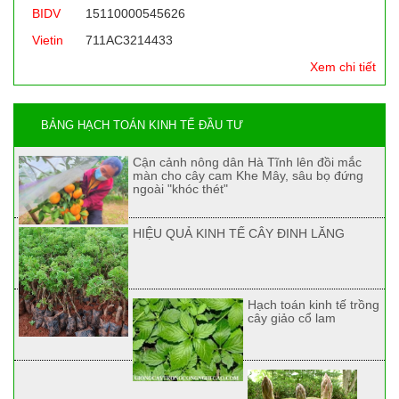
BIDV
15110000545626
Vietin
711AC3214433
Xem chi tiết
BẢNG HẠCH TOÁN KINH TẾ ĐẦU TƯ
Cận cảnh nông dân Hà Tĩnh lên đồi mắc
màn cho cây cam Khe Mây, sâu bọ đứng
ngoài "khóc thét"
HIỆU QUẢ KINH TẾ CÂY ĐINH LĂNG
Hạch toán kinh tế trồng
cây giảo cổ lam