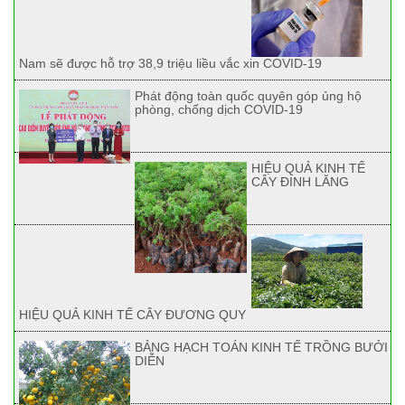
Nam sẽ được hỗ trợ 38,9 triệu liều vắc xin COVID-19
Phát động toàn quốc quyên góp ủng hộ
phòng, chống dịch COVID-19
HIỆU QUẢ KINH TẾ
CÂY ĐINH LĂNG
HIỆU QUẢ KINH TẾ CÂY ĐƯƠNG QUY
BẢNG HẠCH TOÁN KINH TẾ TRỒNG BƯỞI
DIỄN