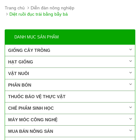
Trang chủ
Diễn đàn nông nghiệp
Diệt ruồi đục trái bằng bẫy bả
DANH MỤC SẢN PHẨM
GIỐNG CÂY TRỒNG
HẠT GIỐNG
VẬT NUÔI
PHÂN BÓN
THUỐC BẢO VỆ THỰC VẬT
CHẾ PHẨM SINH HỌC
MÁY MÓC CÔNG NGHỆ
MUA BÁN NÔNG SẢN