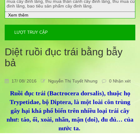
mua cây đinh lăng, thu mua thân cành cây đinh lăng, thu mua củ
đinh lăng, bao tiêu sản phẩm cây đinh lăng.
Xem thêm
LƯỢT TRUY CẬP
Diệt ruồi đục trái bằng bẫy
bả
17/ 08/ 2016
Nguyễn Thị Tuyết Nhung
0 Nhận xét
Ruồi đục trái (Bactrocera dorsalis), thuộc họ
Trypetidae, bộ Diptera, là một loài côn trùng
gây hại khá phổ biến trên nhiều loại trái cây
như: táo, ổi, xoài, nhãn, mận (doi), đu đủ… của
nước ta.