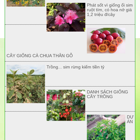
Phát sốt vì giống ổi sim
ruột tím, có hoa nở giá
1,2 triệu đ/cây
CÂY GIỐNG CÀ CHUA THÂN GỖ
Trồng... sim rừng kiếm tiền tỷ
DANH SÁCH GIỐNG
CÂY TRỒNG
DỰ
ÁN