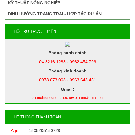
KỸ THUẬT NÔNG NGHIỆP
ĐỊNH HƯỚNG TRANG TRẠI - HỢP TÁC DỰ ÁN
HỖ TRỢ TRỰC TUYẾN
Phòng hành chính
04 3216 1283 - 0962 454 799
Phòng kinh doanh
0978 073 003 - 0963 643 451
Gmail:
nongnghiepcongnghecaovietnam@gmail.com
HỆ THỐNG THANH TOÁN
Agri
1505205150729