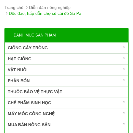
Trang chủ
Diễn đàn nông nghiệp
Độc đáo, hấp dẫn chợ củ cải đỏ Sa Pa
DANH MỤC SẢN PHẨM
GIỐNG CÂY TRỒNG
HẠT GIỐNG
VẬT NUÔI
PHÂN BÓN
THUỐC BẢO VỆ THỰC VẬT
CHẾ PHẨM SINH HỌC
MÁY MÓC CÔNG NGHỆ
MUA BÁN NÔNG SẢN