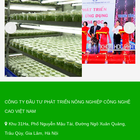
CÔNG TY ĐẦU TƯ PHÁT TRIỂN NÔNG NGHIỆP CÔNG NGHỆ
CAO VIỆT NAM
Khu 31Ha, Phố Nguyễn Mậu Tài, Đường Ngô Xuân Quảng,
Trâu Qùy, Gia Lâm, Hà Nội