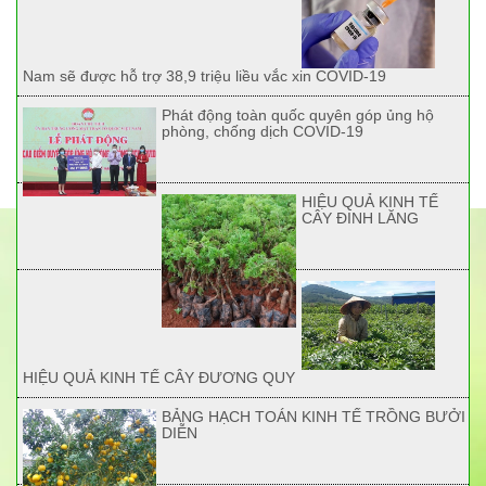
Nam sẽ được hỗ trợ 38,9 triệu liều vắc xin COVID-19
Phát động toàn quốc quyên góp ủng hộ
phòng, chống dịch COVID-19
HIỆU QUẢ KINH TẾ
CÂY ĐINH LĂNG
HIỆU QUẢ KINH TẾ CÂY ĐƯƠNG QUY
BẢNG HẠCH TOÁN KINH TẾ TRỒNG BƯỞI
DIỄN