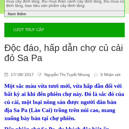
mua cây đinh lăng, thu mua thân cành cây đinh lăng, thu mua củ
đinh lăng, bao tiêu sản phẩm cây đinh lăng.
Xem thêm
LƯỢT TRUY CẬP
Độc đáo, hấp dẫn chợ củ cải
đỏ Sa Pa
17/ 08/ 2017
Nguyễn Thị Tuyết Nhung
0 Nhận xét
Một sắc màu vừa tươi mới, vừa hấp dẫn đối với
bất kỳ ai khi đến phiên chợ này. Đó là sắc đỏ của
củ cải, một loại nông sản được người dân bản
địa Sa Pa (Lào Cai) trồng trên núi cao, mang
xuống bày bán tại chợ phiên.