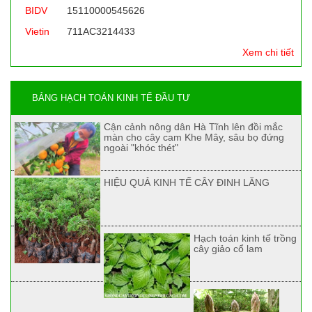
BIDV
15110000545626
Vietin
711AC3214433
Xem chi tiết
BẢNG HẠCH TOÁN KINH TẾ ĐẦU TƯ
Cận cảnh nông dân Hà Tĩnh lên đồi mắc
màn cho cây cam Khe Mây, sâu bọ đứng
ngoài "khóc thét"
HIỆU QUẢ KINH TẾ CÂY ĐINH LĂNG
Hạch toán kinh tế trồng
cây giảo cổ lam