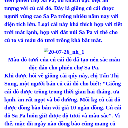
Đến phiên chợ Sa Pa, du khách đặc biệt ấn
tượng với củ cải đỏ. Đây là giống củ cải được
người vùng cao Sa Pa trồng nhiều năm nay với
diện tích lớn. Loại cải này khá thích hợp với tiết
trời mát lạnh, hợp với đất núi Sa Pa vì thế cho
củ to và màu đỏ tươi trông khá bắt mắt.
Màu đỏ tươi của củ cải đỏ đã tạo nên sắc màu
độc đáo cho phiên chợ Sa Pa.
Khi được hỏi về giống cải qúy này, chị Tẩn Thị
Sung, một người bán củ cải đỏ cho biết: “Giống
cải đỏ được trồng trong thời gian hai tháng, ưa
lạnh, ăn rất ngọt và bổ dưỡng. Mỗi kg củ cải đỏ
được đồng bào bán với giá 10 ngàn đồng. Củ cải
đỏ Sa Pa luôn giữ được độ tươi và màu sắc”. Vì
thế, mặc dù ngày nào đồng bào cũng mang củ