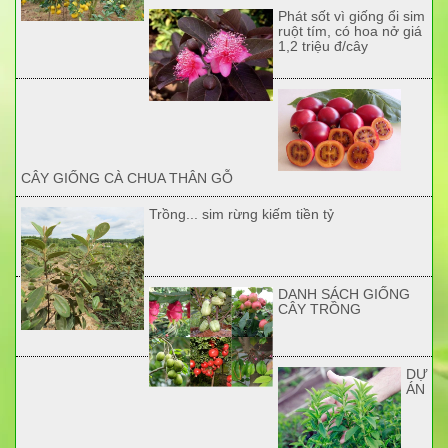
Phát sốt vì giống ổi sim
ruột tím, có hoa nở giá
1,2 triệu đ/cây
CÂY GIỐNG CÀ CHUA THÂN GỖ
Trồng... sim rừng kiếm tiền tỷ
DANH SÁCH GIỐNG
CÂY TRỒNG
DỰ
ÁN