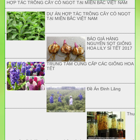
HỢP TÁC TRỒNG CÂY CỎ NGỌT TẠI MIỀN BẮC VIỆT NAM
DỰ ÁN HỢP TÁC TRỒNG CÂY CỎ NGỌT
TẠI MIỀN BẮC VIỆT NAM
BÁO GIÁ HÀNG
NGUYÊN SỌT GIỐNG
HOA LILY SỈ TẾT 2017
TRUNG TÂM CUNG CẤP CÁC GIỐNG HOA
TẾT
Đề Án Đinh Lăng
Thu