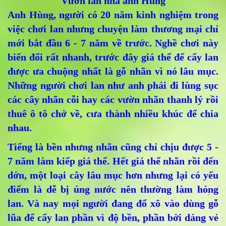
Vườn lan nhà anh Hùng
Anh Hùng, người có 20 năm kinh nghiệm trong
việc chơi lan nhưng chuyện làm thương mại chỉ
mới bắt đầu 6 - 7 năm về trước. Nghề chơi này
biến đổi rất nhanh, trước đây giá thể để cấy lan
được ưa chuộng nhất là gỗ nhãn vì nó lâu mục.
Những người chơi lan như anh phải đi lùng sục
các cây nhãn cỗi hay các vườn nhãn thanh lý rồi
thuê ô tô chở về, cưa thành nhiều khúc để chia
nhau.
Tiếng là bền nhưng nhãn cũng chỉ chịu được 5 -
7 năm làm kiếp giá thể. Hết giá thể nhãn rồi đến
dớn, một loại cây lâu mục hơn nhưng lại có yếu
điểm là dễ bị úng nước nên thường làm hỏng
lan. Và nay mọi người đang đổ xô vào dùng gỗ
lũa để cấy lan phần vì độ bền, phần bởi dáng vẻ