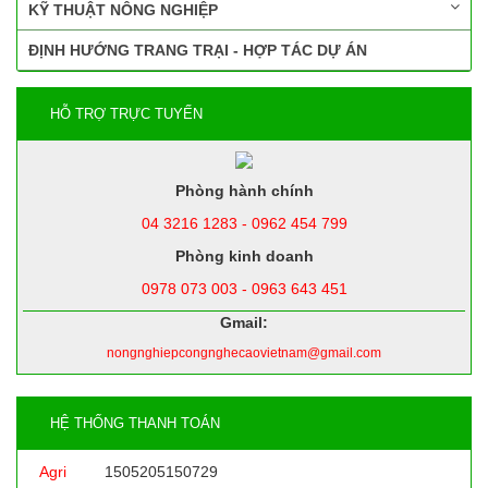
KỸ THUẬT NÔNG NGHIỆP
ĐỊNH HƯỚNG TRANG TRẠI - HỢP TÁC DỰ ÁN
HỖ TRỢ TRỰC TUYẾN
Phòng hành chính
04 3216 1283 - 0962 454 799
Phòng kinh doanh
0978 073 003 - 0963 643 451
Gmail:
nongnghiepcongnghecaovietnam@gmail.com
HỆ THỐNG THANH TOÁN
Agri
1505205150729