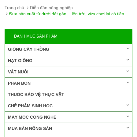
Trang chủ
Diễn đàn nông nghiệp
Đưa sản xuất từ dưới đất gắn… lên trời, vừa chơi lại có tiền
DANH MỤC SẢN PHẨM
GIỐNG CÂY TRỒNG
HẠT GIỐNG
VẬT NUÔI
PHÂN BÓN
THUỐC BẢO VỆ THỰC VẬT
CHẾ PHẨM SINH HỌC
MÁY MÓC CÔNG NGHỆ
MUA BÁN NÔNG SẢN