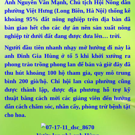
Anh Nguyễn Văn Mạnh, Chủ tịch Hội Nông dân
phường Việt Hưng (Long Biên, Hà Nội) thống kê
khoảng 95% đất nông nghiệp trên địa bàn đã
bàn giao hết cho các dự án nên sản xuất nông
nghiệp từ dưới đất đang được đưa lên… trời.
Người đầu tiên nhanh nhạy mở hướng đi này là
anh Đinh Gia Hùng ở tổ 5 khi khởi xướng ra
phong trào trồng phong lan để bán và giờ đây đã
thu hút khoảng 100 hộ tham gia, quy mô trung
bình 200 giò/hộ. Chi hội lan của phường cũng
được thành lập, được địa phương hỗ trợ kỹ
thuật bằng cách mời các giảng viên đến hướng
dẫn cách chăm sóc, nhân cấy, phòng trừ bệnh tật
cho hoa.