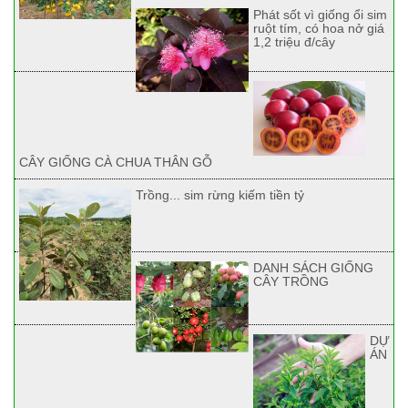
Phát sốt vì giống ổi sim
ruột tím, có hoa nở giá
1,2 triệu đ/cây
CÂY GIỐNG CÀ CHUA THÂN GỖ
Trồng... sim rừng kiếm tiền tỷ
DANH SÁCH GIỐNG
CÂY TRỒNG
DỰ
ÁN