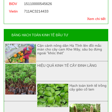
BIDV
15110000545626
Vietin
711AC3214433
Xem chi tiết
BẢNG HẠCH TOÁN KINH TẾ ĐẦU TƯ
Cận cảnh nông dân Hà Tĩnh lên đồi mắc
màn cho cây cam Khe Mây, sâu bọ đứng
ngoài "khóc thét"
HIỆU QUẢ KINH TẾ CÂY ĐINH LĂNG
Hạch toán kinh tế trồng
cây giảo cổ lam