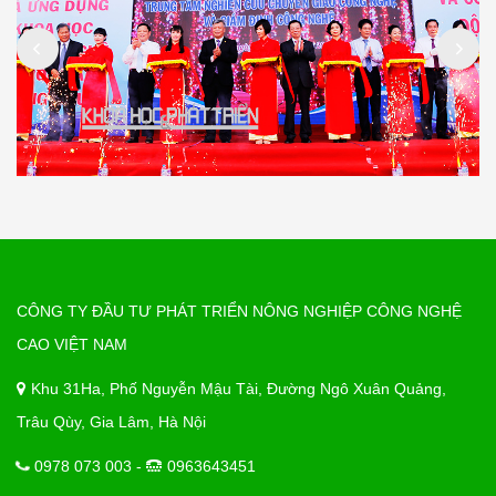
CÔNG TY ĐẦU TƯ PHÁT TRIỂN NÔNG NGHIỆP CÔNG NGHỆ
CAO VIỆT NAM
Khu 31Ha, Phố Nguyễn Mậu Tài, Đường Ngô Xuân Quảng,
Trâu Qùy, Gia Lâm, Hà Nội
0978 073 003 -
0963643451