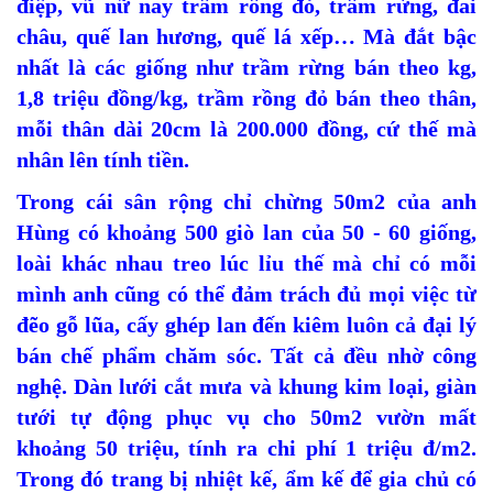
điệp, vũ nữ nay trầm rồng đỏ, trầm rừng, đai
châu, quế lan hương, quế lá xếp… Mà đắt bậc
nhất là các giống như trầm rừng bán theo kg,
1,8 triệu đồng/kg, trầm rồng đỏ bán theo thân,
mỗi thân dài 20cm là 200.000 đồng, cứ thế mà
nhân lên tính tiền.
Trong cái sân rộng chỉ chừng 50m2 của anh
Hùng có khoảng 500 giò lan của 50 - 60 giống,
loài khác nhau treo lúc lỉu thế mà chỉ có mỗi
mình anh cũng có thể đảm trách đủ mọi việc từ
đẽo gỗ lũa, cấy ghép lan đến kiêm luôn cả đại lý
bán chế phẩm chăm sóc. Tất cả đều nhờ công
nghệ. Dàn lưới cắt mưa và khung kim loại, giàn
tưới tự động phục vụ cho 50m2 vườn mất
khoảng 50 triệu, tính ra chi phí 1 triệu đ/m2.
Trong đó trang bị nhiệt kế, ẩm kế để gia chủ có