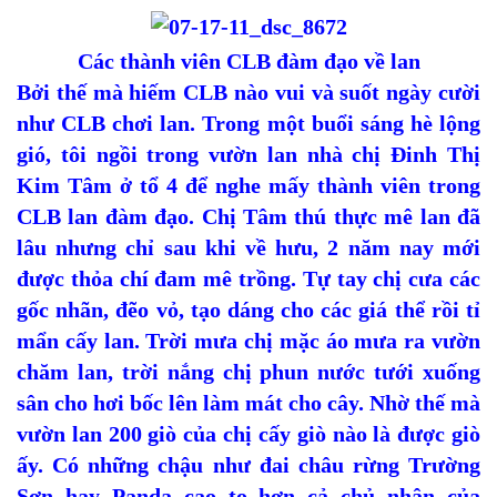
Các thành viên CLB đàm đạo về lan
Bởi thế mà hiếm CLB nào vui và suốt ngày cười
như CLB chơi lan. Trong một buổi sáng hè lộng
gió, tôi ngồi trong vườn lan nhà chị Đinh Thị
Kim Tâm ở tổ 4 để nghe mấy thành viên trong
CLB lan đàm đạo. Chị Tâm thú thực mê lan đã
lâu nhưng chỉ sau khi về hưu, 2 năm nay mới
được thỏa chí đam mê trồng. Tự tay chị cưa các
gốc nhãn, đẽo vỏ, tạo dáng cho các giá thể rồi tỉ
mẩn cấy lan. Trời mưa chị mặc áo mưa ra vườn
chăm lan, trời nắng chị phun nước tưới xuống
sân cho hơi bốc lên làm mát cho cây. Nhờ thế mà
vườn lan 200 giò của chị cấy giò nào là được giò
ấy. Có những chậu như đai châu rừng Trường
Sơn hay Panda cao to hơn cả chủ nhân của