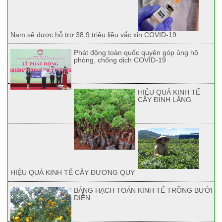
Nam sẽ được hỗ trợ 38,9 triệu liều vắc xin COVID-19
Phát động toàn quốc quyên góp ủng hộ
phòng, chống dịch COVID-19
HIỆU QUẢ KINH TẾ
CÂY ĐINH LĂNG
HIỆU QUẢ KINH TẾ CÂY ĐƯƠNG QUY
BẢNG HẠCH TOÁN KINH TẾ TRỒNG BƯỞI
DIỄN