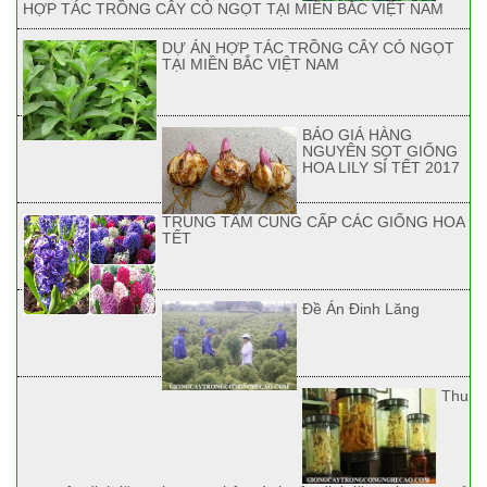
HỢP TÁC TRỒNG CÂY CỎ NGỌT TẠI MIỀN BẮC VIỆT NAM
DỰ ÁN HỢP TÁC TRỒNG CÂY CỎ NGỌT
TẠI MIỀN BẮC VIỆT NAM
BÁO GIÁ HÀNG
NGUYÊN SỌT GIỐNG
HOA LILY SỈ TẾT 2017
TRUNG TÂM CUNG CẤP CÁC GIỐNG HOA
TẾT
Đề Án Đinh Lăng
Thu