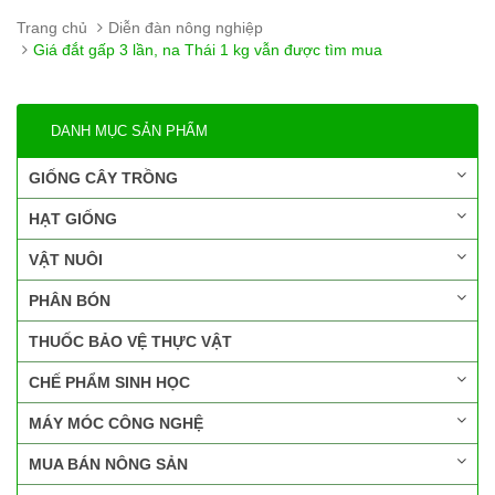
Trang chủ
Diễn đàn nông nghiệp
Giá đắt gấp 3 lần, na Thái 1 kg vẫn được tìm mua
DANH MỤC SẢN PHẨM
GIỐNG CÂY TRỒNG
HẠT GIỐNG
VẬT NUÔI
PHÂN BÓN
THUỐC BẢO VỆ THỰC VẬT
CHẾ PHẨM SINH HỌC
MÁY MÓC CÔNG NGHỆ
MUA BÁN NÔNG SẢN