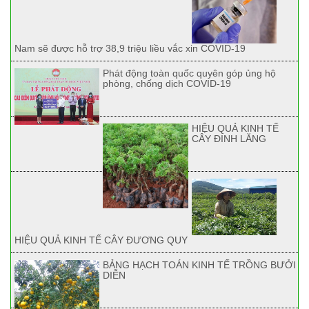
Nam sẽ được hỗ trợ 38,9 triệu liều vắc xin COVID-19
Phát động toàn quốc quyên góp ủng hộ
phòng, chống dịch COVID-19
HIỆU QUẢ KINH TẾ
CÂY ĐINH LĂNG
HIỆU QUẢ KINH TẾ CÂY ĐƯƠNG QUY
BẢNG HẠCH TOÁN KINH TẾ TRỒNG BƯỞI
DIỄN