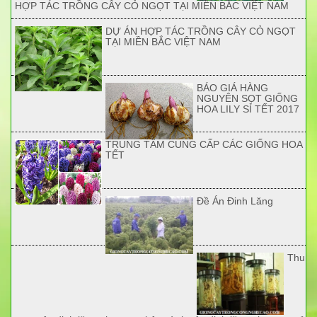
HỢP TÁC TRỒNG CÂY CỎ NGỌT TẠI MIỀN BẮC VIỆT NAM
DỰ ÁN HỢP TÁC TRỒNG CÂY CỎ NGỌT
TẠI MIỀN BẮC VIỆT NAM
BÁO GIÁ HÀNG
NGUYÊN SỌT GIỐNG
HOA LILY SỈ TẾT 2017
TRUNG TÂM CUNG CẤP CÁC GIỐNG HOA
TẾT
Đề Án Đinh Lăng
Thu