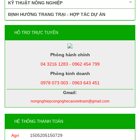
KỸ THUẬT NÔNG NGHIỆP
ĐỊNH HƯỚNG TRANG TRẠI - HỢP TÁC DỰ ÁN
HỖ TRỢ TRỰC TUYẾN
Phòng hành chính
04 3216 1283 - 0962 454 799
Phòng kinh doanh
0978 073 003 - 0963 643 451
Gmail:
nongnghiepcongnghecaovietnam@gmail.com
HỆ THỐNG THANH TOÁN
Agri
1505205150729