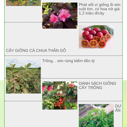
Phát sốt vì giống ổi sim
ruột tím, có hoa nở giá
1,2 triệu đ/cây
CÂY GIỐNG CÀ CHUA THÂN GỖ
Trồng... sim rừng kiếm tiền tỷ
DANH SÁCH GIỐNG
CÂY TRỒNG
DỰ
ÁN