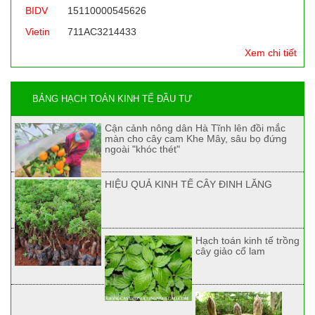
BIDV
15110000545626
Vietin
711AC3214433
Xem chi tiết
BẢNG HẠCH TOÁN KINH TẾ ĐẦU TƯ
Cận cảnh nông dân Hà Tĩnh lên đồi mắc
màn cho cây cam Khe Mây, sâu bọ đứng
ngoài "khóc thét"
HIỆU QUẢ KINH TẾ CÂY ĐINH LĂNG
Hạch toán kinh tế trồng
cây giảo cổ lam