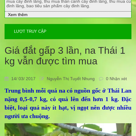
mua cây đinh lăng, thu mua thân cành cây đinh lăng, thu mua củ
đinh lăng, bao tiêu sản phẩm cây đinh lăng.
Xem thêm
LƯỢT TRUY CẬP
Giá đắt gấp 3 lần, na Thái 1
kg vẫn được tìm mua
14/ 03/ 2017
Nguyễn Thị Tuyết Nhung
0 Nhận xét
Trung bình mỗi quả na có nguồn gốc ở Thái Lan
nặng 0,5-0,7 kg, có quả lên đến hơn 1 kg. Đặc
biệt, loại quả này ít hạt, vị ngọt nên được nhiều
người ưa chuộng.