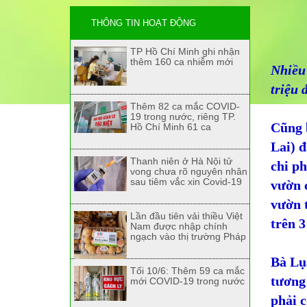
THÔNG TIN HOẠT ĐỘNG
TP Hồ Chí Minh ghi nhận
thêm 160 ca nhiễm mới
Nhiều 
triệu 
Thêm 82 ca mắc COVID-
19 trong nước, riêng TP.
Cũng b
Hồ Chí Minh 61 ca
Lai) đ
Thanh niên ở Hà Nội tử
chi ph
vong chưa rõ nguyên nhân
sau tiêm vắc xin Covid-19
vườn c
vườn t
Lần đầu tiên vải thiều Việt
trên 3
Nam được nhập chính
ngạch vào thị trường Pháp
Bà Lụ
Tối 10/6: Thêm 59 ca mắc
tương 
mới COVID-19 trong nước
phải c