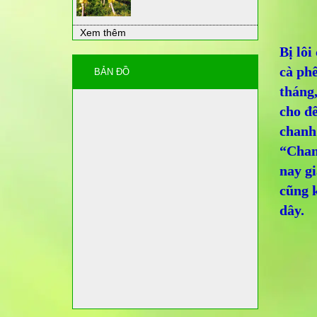
Xem thêm
Bị lôi
cà phê
BẢN ĐỒ
tháng,
cho đế
chanh 
“Chanh
nay gi
cũng k
dây.