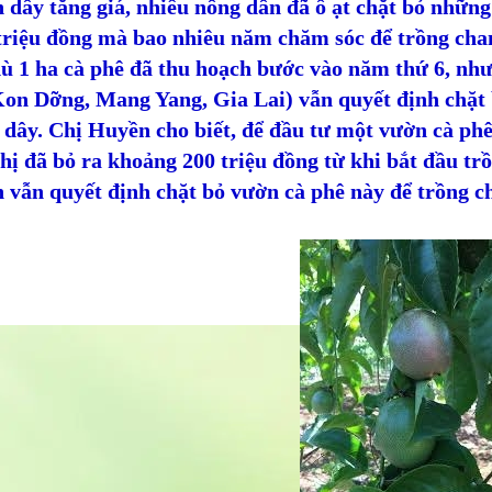
 dây tăng giá, nhiều nông dân đã ồ ạt chặt bỏ nhữn
triệu đồng mà bao nhiêu năm chăm sóc để trồng cha
ù 1 ha cà phê đã thu hoạch bước vào năm thứ 6, như
Kon Dỡng, Mang Yang, Gia Lai) vẫn quyết định chặt
dây. Chị Huyền cho biết, để đầu tư một vườn cà phê
hị đã bỏ ra khoảng 200 triệu đồng từ khi bắt đầu trồ
 vẫn quyết định chặt bỏ vườn cà phê này để trồng c