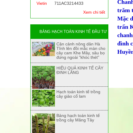
Chanh
Vietin
711AC3214433
trăm 
Xem chi tiết
Mặc d
trấn 
BẢNG HẠCH TOÁN KINH TẾ ĐẦU TƯ
chanh 
đình c
Cận cảnh nông dân Hà
Tĩnh lên đồi mắc màn cho
Huyền
cây cam Khe Mây, sâu bọ
đứng ngoài "khóc thét"
HIỆU QUẢ KINH TẾ CÂY
ĐINH LĂNG
Hạch toán kinh tế trồng
cây giảo cổ lam
Bảng hạch toán kinh tế
trồng cây Măng Tây