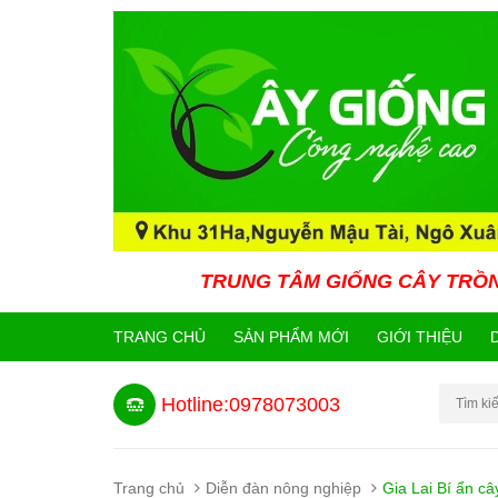
TRUNG TÂM GIỐNG CÂY TRỒNG CÔNG NGHỆ
TRANG CHỦ
SẢN PHẨM MỚI
GIỚI THIỆU
Hotline:0978073003
Trang chủ
Diễn đàn nông nghiệp
Gia Lai Bí ẩn c