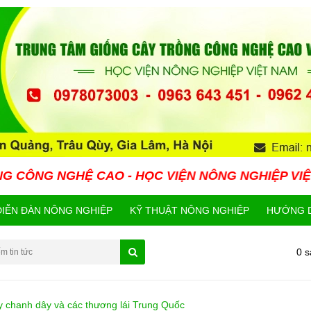
 CAO - HỌC VIỆN NÔNG NGHIỆP VIỆT NAM HIỆN N
DIỄN ĐÀN NÔNG NGHIỆP
KỸ THUẬT NÔNG NGHIỆP
HƯỚNG D
0 
ây chanh dây và các thương lái Trung Quốc