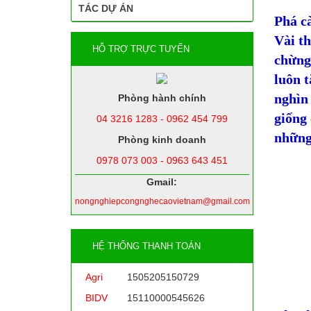
TÁC DỰ ÁN
Phá c
Vài t
HỖ TRỢ TRỰC TUYẾN
chừng 
luôn t
nghìn 
Phòng hành chính
giống 
04 3216 1283 - 0962 454 799
những
Phòng kinh doanh
0978 073 003 - 0963 643 451
Gmail:
nongnghiepcongnghecaovietnam@gmail.com
HỆ THỐNG THANH TOÁN
Agri
1505205150729
BIDV
15110000545626