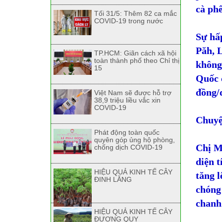
cà phê
Tối 31/5: Thêm 82 ca mắc
COVID-19 trong nước
Sự hấ
Păh, 
TP.HCM: Giãn cách xã hội
toàn thành phố theo Chỉ thị
không
15
Quốc 
đồng/d
Việt Nam sẽ được hỗ trợ
38,9 triệu liều vắc xin
COVID-19
Chuyệ
Phát động toàn quốc
quyên góp ủng hộ phòng,
Chị M
chống dịch COVID-19
diện t
HIỆU QUẢ KINH TẾ CÂY
tăng l
ĐINH LĂNG
chóng 
chanh
HIỆU QUẢ KINH TẾ CÂY
ĐƯƠNG QUY