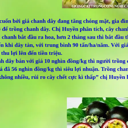
 cuốn bởi giá chanh dây đang tăng chóng mặt, gia đ
 để trồng chanh dây. Chị Huyền phân tích, cây chanh
 chanh bắt đầu ra hoa, hơn 2 tháng sau thì bắt đầu 
n khi dây tàn, với trung bình 90 tấn/ha/năm. Với gi
thu lợi lên đến tiền triệu.
 dây bán với giá 10 nghìn đồng/kg thì người trồng c
á đã 56 nghìn đồng/kg thì siêu lợi nhuận. Trồng ch
hông nhiều, rủi ro cây chết cực kì thấp” chị Huyền l