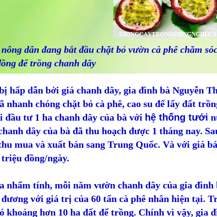
nông dân đang bắt đầu chặt bỏ vườn cà phê chăm sóc 
đồng để trồng chanh dây
ị hấp dẫn bởi giá chanh dây, gia đình bà Nguyễn Th
ã nhanh chóng chặt bỏ cà phê, cao su để lấy đất trồn
i đầu tư 1 ha chanh dây của bà với
hệ thống tưới
nư
hanh dây của bà đã thu hoạch được 1 tháng nay. Sau
hu mua và xuất bán sang Trung Quốc. Và với giá bán
 triệu đồng/ngày.
a nhẩm tính, mỗi năm vườn chanh dây của gia đình b
đương với giá trị của 60 tấn cà phê nhân hiện tại. T
ó khoảng hơn 10 ha đất để trồng. Chính vì vậy, gia 