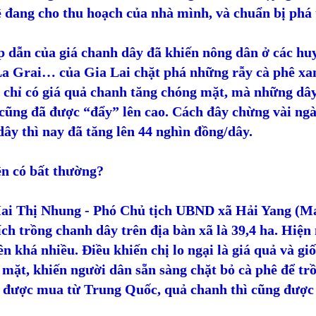
 đang cho thu hoạch của nhà mình, và chuẩn bị phá 
p dẫn của giá chanh dây đã khiến nông dân ở các hu
La Grai… của Gia Lai chặt phá những rẫy cà phê xan
 chỉ có giá quả chanh tăng chóng mặt, mà những dây
cũng đã được “đẩy” lên cao. Cách đây chừng vài ngày
ây thì nay đã tăng lên 44 nghìn đồng/dây.
n có bất thường?
ai Thị Nhung - Phó Chủ tịch UBND xã Hải Yang (Man
ích trồng chanh dây trên địa bàn xã là 39,4 ha. Hiện
ên khá nhiều. Điều khiến chị lo ngại là giá quả và g
mặt, khiến người dân sẵn sàng chặt bỏ cà phê để tr
 được mua từ Trung Quốc, quả chanh thì cũng được 