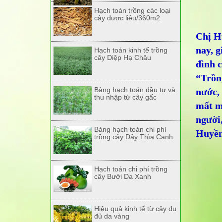
Hạch toán trồng các loại
cây dược liệu/360m2
Chị Hu
nay, g
Hạch toán kinh tế trồng
cây Diệp Hạ Châu
đình c
“Trồng
Bảng hạch toán đầu tư và
nước,
thu nhập từ cây gấc
mất mù
người,
Bảng hạch toán chi phí
Huyền
trồng cây Dây Thìa Canh
Hạch toán chi phí trồng
cây Bưởi Da Xanh
Hiệu quả kinh tế từ cây đu
đủ da vàng