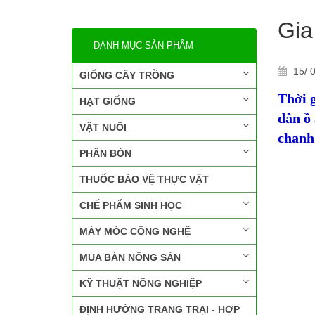
Gia
DANH MỤC SẢN PHẨM
15/ 0
GIỐNG CÂY TRỒNG
Thời 
HẠT GIỐNG
dân ồ
VẬT NUÔI
chanh
PHÂN BÓN
THUỐC BẢO VỆ THỰC VẬT
CHẾ PHẨM SINH HỌC
MÁY MÓC CÔNG NGHỆ
MUA BÁN NÔNG SẢN
KỸ THUẬT NÔNG NGHIỆP
ĐỊNH HƯỚNG TRANG TRẠI - HỢP