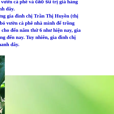
g vườn cà phê và
cao su
trị giá hàng
nh dây.
ng gia đình chị Trần Thị Huyền (thị
 bỏ vườn cà phê nhà mình để trồng
 cho đến năm thứ 6 như hiện nay, gia
ng đến nay. Tuy nhiên, gia đình chị
hanh dây.