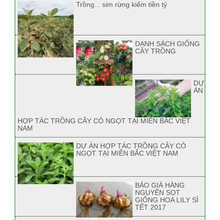
Trồng... sim rừng kiếm tiền tỷ
DANH SÁCH GIỐNG
CÂY TRỒNG
DỰ
ÁN
HỢP TÁC TRỒNG CÂY CỎ NGỌT TẠI MIỀN BẮC VIỆT
NAM
DỰ ÁN HỢP TÁC TRỒNG CÂY CỎ
NGỌT TẠI MIỀN BẮC VIỆT NAM
BÁO GIÁ HÀNG
NGUYÊN SỌT
GIỐNG HOA LILY SỈ
TẾT 2017