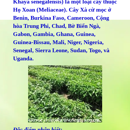
Khaya senegalensis) là một loại cây thuộc
Họ Xoan (Meliaceae). Cây Xà cừ mọc ở
Benin, Burkina Faso, Cameroon, Cộng
hòa Trung Phi, Chad, Bờ Biển Ngà,
Gabon, Gambia, Ghana, Guinea,
Guinea-Bissau, Mali, Niger, Nigeria,
Senegal, Sierra Leone, Sudan, Togo, và
Uganda.
Đặc điểm nhận biết: