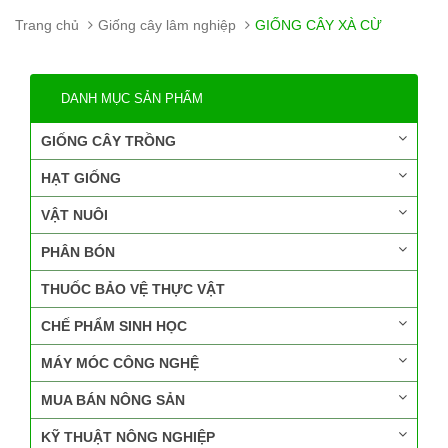
Trang chủ
Giống cây lâm nghiệp
GIỐNG CÂY XÀ CỪ
DANH MỤC SẢN PHẨM
GIỐNG CÂY TRỒNG
HẠT GIỐNG
VẬT NUÔI
PHÂN BÓN
THUỐC BẢO VỆ THỰC VẬT
CHẾ PHẨM SINH HỌC
MÁY MÓC CÔNG NGHỆ
MUA BÁN NÔNG SẢN
KỸ THUẬT NÔNG NGHIỆP