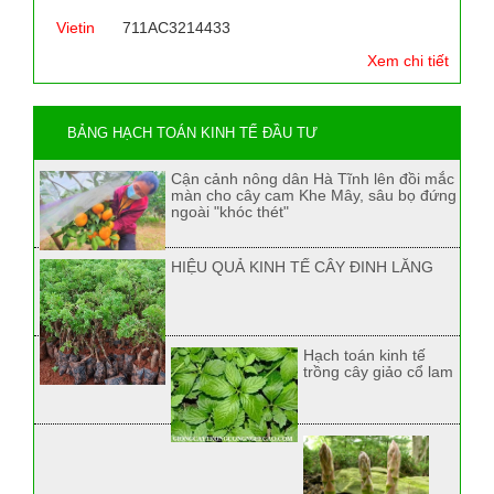
Vietin
711AC3214433
Xem chi tiết
BẢNG HẠCH TOÁN KINH TẾ ĐẦU TƯ
Cận cảnh nông dân Hà Tĩnh lên đồi mắc
màn cho cây cam Khe Mây, sâu bọ đứng
ngoài "khóc thét"
HIỆU QUẢ KINH TẾ CÂY ĐINH LĂNG
Hạch toán kinh tế
trồng cây giảo cổ lam