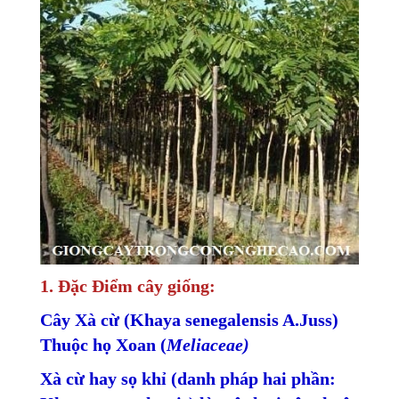
1. Đặc Điểm cây giống:
Cây Xà cừ (Khaya senegalensis A.Juss)
Thuộc họ Xoan (
Meliaceae)
Xà cừ hay sọ khỉ (danh pháp hai phần: