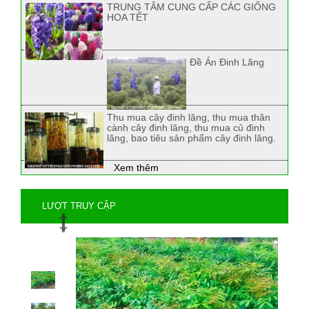
TRUNG TÂM CUNG CẤP CÁC GIỐNG
HOA TẾT
Đề Án Đinh Lăng
Thu mua cây đinh lăng, thu mua thân
cành cây đinh lăng, thu mua củ đinh
lăng, bao tiêu sản phẩm cây đinh lăng.
Xem thêm
LƯỢT TRUY CẬP