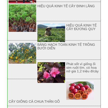
HIỆU QUẢ KINH TẾ CÂY ĐINH LĂNG
HIỆU QUẢ KINH TẾ
CÂY ĐƯƠNG QUY
BẢNG HẠCH TOÁN KINH TẾ TRỒNG
BƯỞI DIỄN
Phát sốt vì giống ổi
sim ruột tím, có hoa
nở giá 1,2 triệu đ/cây
CÂY GIỐNG CÀ CHUA THÂN GỖ