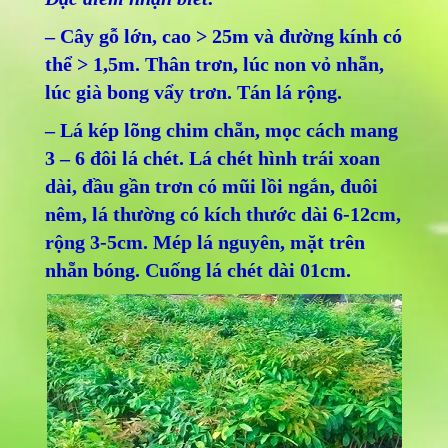
– Cây gỗ lớn, cao > 25m và đường kính có
thể > 1,5m. Thân trơn, lúc non vỏ nhẵn,
lúc già bong vẩy trơn. Tán lá rộng.
– Lá kép lõng chim chẵn, mọc cách mang
3 – 6 đôi lá chét. Lá chét hình trái xoan
dài, đầu gần trơn có mũi lồi ngắn, đuôi
nêm, lá thường có kích thước dài 6-12cm,
rộng 3-5cm. Mép lá nguyên, mặt trên
nhẵn bóng. Cuống lá chét dài 01cm.