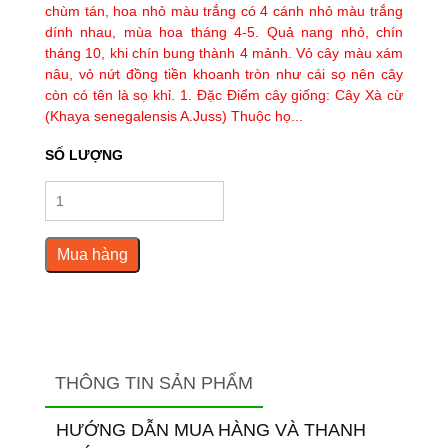
chùm tán, hoa nhỏ màu trắng có 4 cánh nhỏ màu trắng
dính nhau, mùa hoa tháng 4-5. Quả nang nhỏ, chín
tháng 10, khi chín bung thành 4 mảnh. Vỏ cây màu xám
nâu, vỏ nứt đồng tiền khoanh tròn như cái sọ nên cây
còn có tên là sọ khỉ. 1. Đặc Điểm cây giống: Cây Xà cừ
(Khaya senegalensis A.Juss) Thuộc họ...
SỐ LƯỢNG
Mua hàng
THÔNG TIN SẢN PHẨM
HƯỚNG DẪN MUA HÀNG VÀ THANH