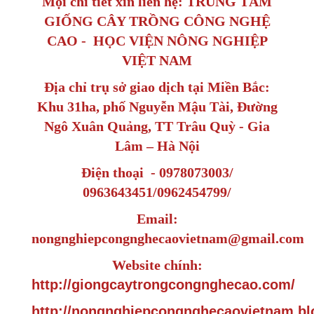
Mọi chi tiết xin liên hệ: TRUNG TÂM
GIỐNG CÂY TRỒNG CÔNG NGHỆ
CAO - HỌC VIỆN NÔNG NGHIỆP
VIỆT NAM
Địa chỉ trụ sở giao dịch tại Miền Bắc:
Khu 31ha, phố Nguyễn Mậu Tài, Đường
Ngô Xuân Quảng, TT Trâu Quỳ - Gia
Lâm – Hà Nội
Điện thoại - 0978073003/
0963643451/0962454799/
Email:
nongnghiepcongnghecaovietnam@gmail.com
Website chính:
http://giongcaytrongcongnghecao.com/
http://nongnghiepcongnghecaovietnam.bl