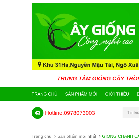
TRUNG TÂM GIỐNG CÂY TRỒNG CÔNG NGH
TRANG CHỦ
SẢN PHẨM MỚI
GIỚI THIỆU
Hotline:0978073003
Trang chủ
Sản phẩm mới nhất
GIỐNG CHANH C