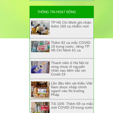
THÔNG TIN HOẠT ĐỘNG
TP Hồ Chí Minh ghi nhận
thêm 160 ca nhiễm mới
Thêm 82 ca mắc COVID-
19 trong nước, riêng TP.
Hồ Chí Minh 61 ca
Thanh niên ở Hà Nội tử
vong chưa rõ nguyên
nhân sau tiêm vắc xin
Covid-19
Lần đầu tiên vải thiều Việt
Nam được nhập chính
ngạch vào thị trường
Pháp
Tối 10/6: Thêm 59 ca mắc
mới COVID-19 trong nước