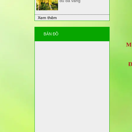
đủ da vàng
Xem thêm
BẢN ĐỒ
M
Đ