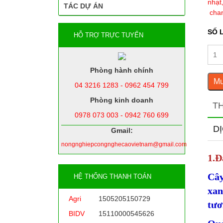
nhạt
TÁC DỰ ÁN
chan
SỐ 
HỖ TRỢ TRỰC TUYẾN
Phòng hành chính
Mu
04 3216 1283 - 0962 454 799
Phòng kinh doanh
T
0978 073 003 - 0942 760 699
D
Gmail:
nongnghiepcongnghecaovietnam@gmail.com
1.Đ
Cây
HỆ THỐNG THANH TOÁN
xan
Agri
1505205150729
tươ
BIDV
15110000545626