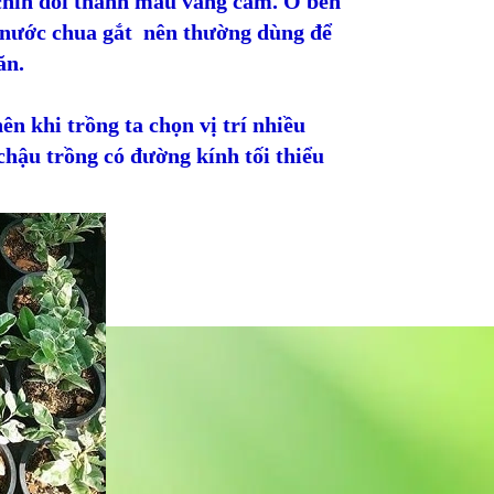
 chín đổi thành màu vàng cam. Ở bên
u nước chua gắt nên thường dùng để
ăn.
n khi trồng ta chọn vị trí nhiều
chậu trồng có đường kính tối thiểu