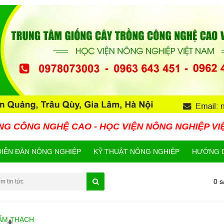
Ệ CAO - HỌC VIỆN NÔNG NGHIỆP VIỆT NAM HIỆN 
DIỄN ĐÀN NÔNG NGHIỆP
KỸ THUẬT NÔNG NGHIỆP
HƯỚNG D
0 
ẨM THẠCH