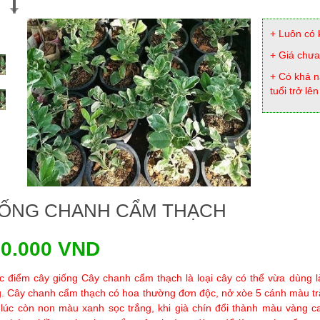
+ Luôn có 
+ Giá chưa
+ Có khả n
tuổi trở lên
IỐNG CHANH CẨM THẠCH
20.000 VND
c điểm cây giống Cây chanh cẩm thạch là loại cây có thể vừa dùng l
g. Cây chanh cẩm thạch có hoa thường đơn độc, nở xòe 5 cánh màu trắ
 lúc còn non màu xanh sọc trắng, khi già chín đổi thành màu vàng 