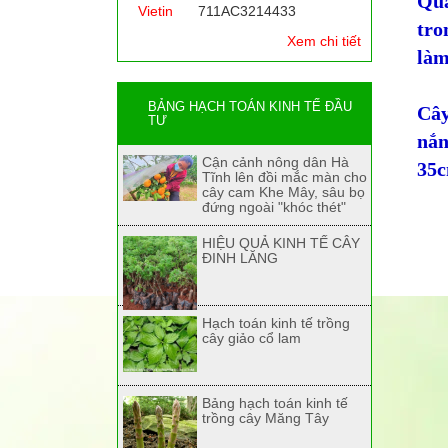
Quả
Vietin
711AC3214433
tro
Xem chi tiết
làm
BẢNG HẠCH TOÁN KINH TẾ ĐẦU
Cây
TƯ
nắn
Cận cảnh nông dân Hà
35c
Tĩnh lên đồi mắc màn cho
cây cam Khe Mây, sâu bọ
đứng ngoài "khóc thét"
HIỆU QUẢ KINH TẾ CÂY
ĐINH LĂNG
Hạch toán kinh tế trồng
cây giảo cổ lam
Bảng hạch toán kinh tế
trồng cây Măng Tây