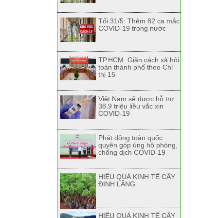
Tối 31/5: Thêm 82 ca mắc
COVID-19 trong nước
TP.HCM: Giãn cách xã hội
toàn thành phố theo Chỉ
thị 15
Việt Nam sẽ được hỗ trợ
38,9 triệu liều vắc xin
COVID-19
Phát động toàn quốc
quyên góp ủng hộ phòng,
chống dịch COVID-19
HIỆU QUẢ KINH TẾ CÂY
ĐINH LĂNG
HIỆU QUẢ KINH TẾ CÂY