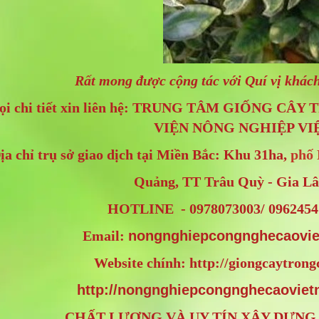
Rất mong được cộng tác với Quí vị khách
ọi chi tiết xin liên hệ: TRUNG TÂM GIỐNG 
VIỆN NÔNG NGHIỆP VI
ịa chỉ trụ sở giao dịch tại Miền Bắc: Khu 31ha,
phố 
Quảng, TT Trâu Quỳ - Gia L
HOTLINE - 0978073003/ 0962454
Email:
nongnghiepcongnghecaovi
Website chính: http://giongcaytron
http://nongnghiepcongnghecaoviet
CHẤT LƯỢNG VÀ UY TÍN XÂY DỰNG