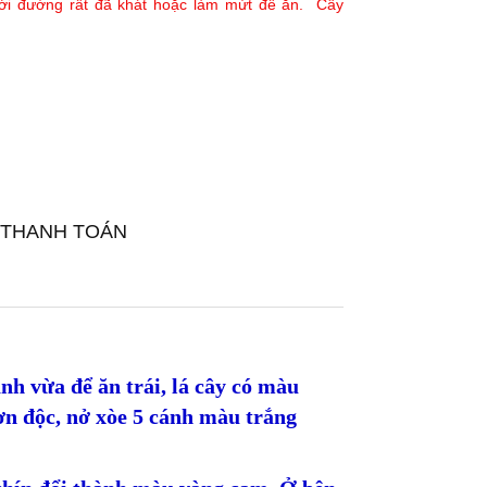
ới đường rất đã khát hoặc làm mứt để ăn. Cây
 THANH TOÁN
nh vừa để ăn trái, lá cây có màu
ơn độc, nở xòe 5 cánh màu trắng