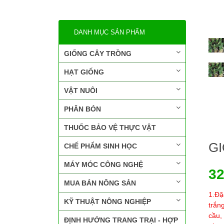
DANH MỤC SẢN PHẨM
GIỐNG CÂY TRỒNG
HẠT GIỐNG
VẬT NUÔI
PHÂN BÓN
THUỐC BẢO VỆ THỰC VẬT
G
CHẾ PHẨM SINH HỌC
MÁY MÓC CÔNG NGHỆ
3
MUA BÁN NÔNG SẢN
1.Đặ
KỸ THUẬT NÔNG NGHIỆP
trắn
cầu,
ĐỊNH HƯỚNG TRANG TRẠI - HỢP