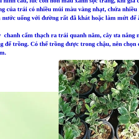
 hình cầu, lúc còn non màu xanh sọc trắng, khi già
ng của trái có nhiều múi màu vàng nhạt, chứa nhiề
 nước uống với đường rất đã khát hoặc làm mứt để 
 chanh cẩm thạch ra trái quanh năm, cây ưa nắng nê
g để trồng. Có thể trồng được trong chậu, nên chọn 
m.