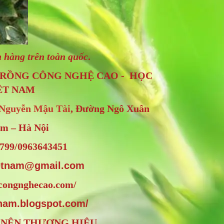
 hàng trên toàn quốc
.
CÂY TRỒNG CÔNG NGHỆ CAO - HỌC
ỆT NAM
Nguyễn Mậu Tài
, Đường Ngô Xuân
âm – Hà Nội
799/0963643451
etnam@gmail.com
gcongnghecao.com/
nam.blogspot.com/
 NÊN THƯƠNG HIỆU