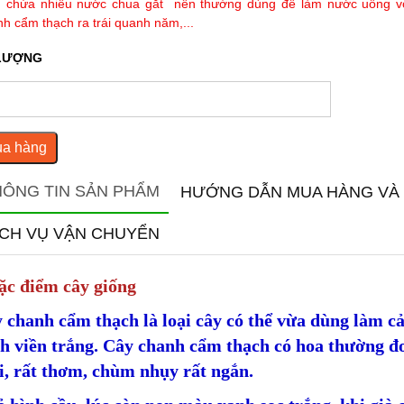
, chứa nhiều nước chua gắt nên thường dùng để làm nước uống v
h cẩm thạch ra trái quanh năm,...
LƯỢNG
a hàng
HÔNG TIN SẢN PHẨM
HƯỚNG DẪN MUA HÀNG VÀ
ỊCH VỤ VẬN CHUYỂN
ặc điểm cây giống
 chanh cẩm thạch là loại cây có thể vừa dùng làm cả
h viền trắng. Cây chanh cẩm thạch có hoa thường đ
i, rất thơm, chùm nhụy rất ngắn.