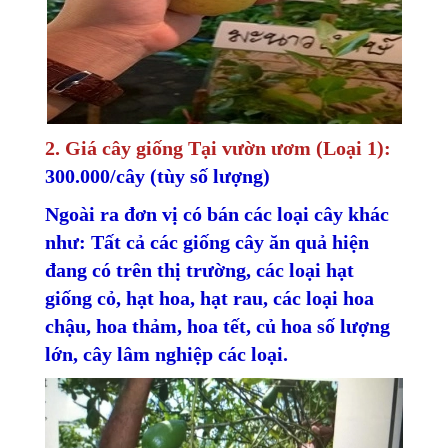
2. Giá cây giống Tại vườn ươm (Loại 1):
300.000/cây (tùy số lượng)
Ngoài ra đơn vị có bán các loại cây khác
như: Tất cả các giống cây ăn quả hiện
đang có trên thị trường, các loại hạt
giống cỏ, hạt hoa, hạt rau, các loại hoa
chậu, hoa thảm, hoa tết, củ hoa số lượng
lớn, cây lâm nghiệp các loại.