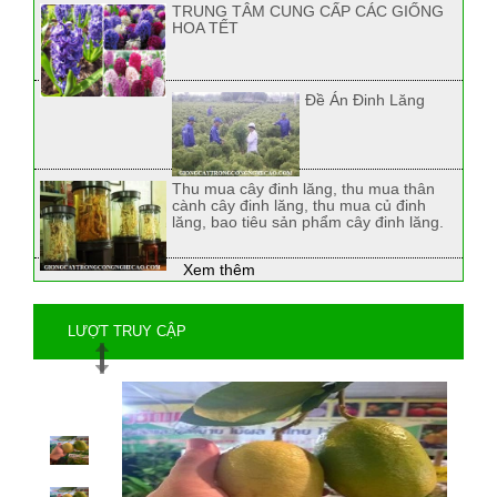
TRUNG TÂM CUNG CẤP CÁC GIỐNG
HOA TẾT
Đề Án Đinh Lăng
Thu mua cây đinh lăng, thu mua thân
cành cây đinh lăng, thu mua củ đinh
lăng, bao tiêu sản phẩm cây đinh lăng.
Xem thêm
LƯỢT TRUY CẬP