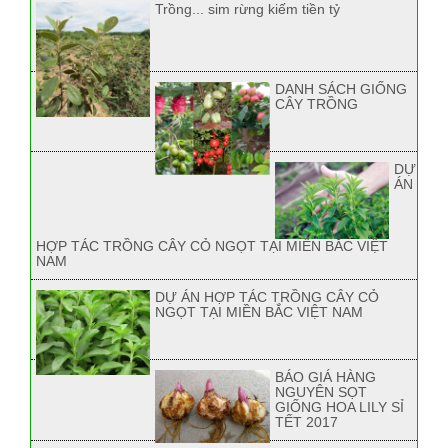
Trồng... sim rừng kiếm tiền tỷ
DANH SÁCH GIỐNG
CÂY TRỒNG
DỰ
ÁN
HỢP TÁC TRỒNG CÂY CỎ NGỌT TẠI MIỀN BẮC VIỆT
NAM
DỰ ÁN HỢP TÁC TRỒNG CÂY CỎ
NGỌT TẠI MIỀN BẮC VIỆT NAM
BÁO GIÁ HÀNG
NGUYÊN SỌT
GIỐNG HOA LILY SỈ
TẾT 2017