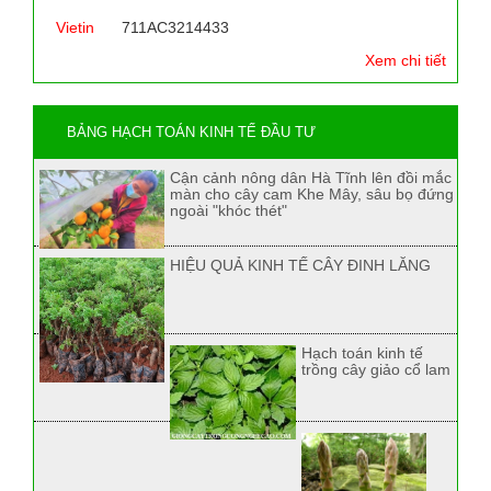
Vietin
711AC3214433
Xem chi tiết
BẢNG HẠCH TOÁN KINH TẾ ĐẦU TƯ
Cận cảnh nông dân Hà Tĩnh lên đồi mắc
màn cho cây cam Khe Mây, sâu bọ đứng
ngoài "khóc thét"
HIỆU QUẢ KINH TẾ CÂY ĐINH LĂNG
Hạch toán kinh tế
trồng cây giảo cổ lam