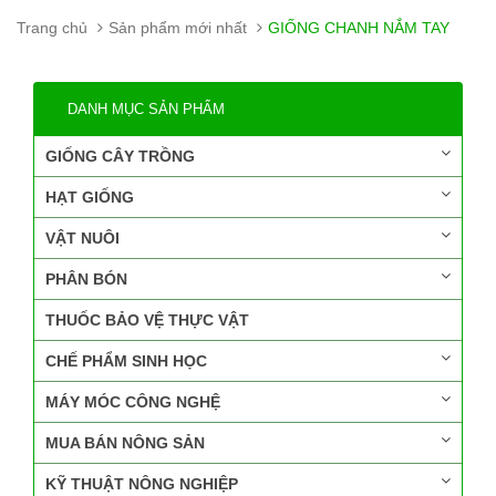
Trang chủ
Sản phẩm mới nhất
GIỐNG CHANH NẮM TAY
DANH MỤC SẢN PHẨM
GIỐNG CÂY TRỒNG
HẠT GIỐNG
VẬT NUÔI
PHÂN BÓN
THUỐC BẢO VỆ THỰC VẬT
CHẾ PHẨM SINH HỌC
MÁY MÓC CÔNG NGHỆ
MUA BÁN NÔNG SẢN
KỸ THUẬT NÔNG NGHIỆP