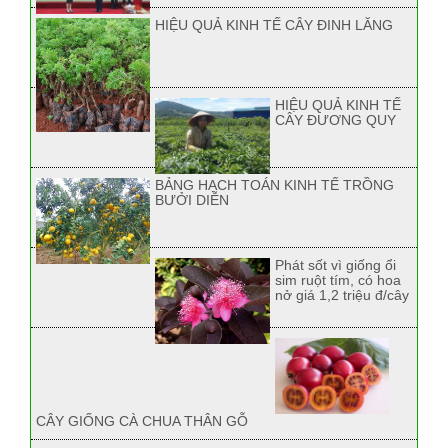
HIỆU QUẢ KINH TẾ CÂY ĐINH LĂNG
HIỆU QUẢ KINH TẾ
CÂY ĐƯƠNG QUY
BẢNG HẠCH TOÁN KINH TẾ TRỒNG
BƯỞI DIỄN
Phát sốt vì giống ổi
sim ruột tím, có hoa
nở giá 1,2 triệu đ/cây
CÂY GIỐNG CÀ CHUA THÂN GỖ