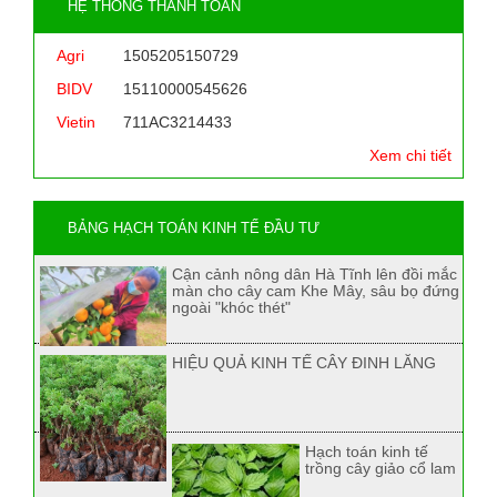
HỆ THỐNG THANH TOÁN
Agri
1505205150729
BIDV
15110000545626
Vietin
711AC3214433
Xem chi tiết
BẢNG HẠCH TOÁN KINH TẾ ĐẦU TƯ
Cận cảnh nông dân Hà Tĩnh lên đồi mắc
màn cho cây cam Khe Mây, sâu bọ đứng
ngoài "khóc thét"
HIỆU QUẢ KINH TẾ CÂY ĐINH LĂNG
Hạch toán kinh tế
trồng cây giảo cổ lam