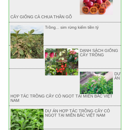
CÂY GIỐNG CÀ CHUA THÂN GỖ
Trồng... sim rừng kiếm tiền tỷ
DANH SÁCH GIỐNG
CÂY TRỒNG
DỰ
ÁN
HỢP TÁC TRỒNG CÂY CỎ NGỌT TẠI MIỀN BẮC VIỆT
NAM
DỰ ÁN HỢP TÁC TRỒNG CÂY CỎ
NGỌT TẠI MIỀN BẮC VIỆT NAM