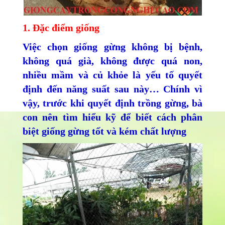
1. Đặc điểm giống
Việc chọn giống gừng không bị bệnh,
không quá già, không được quá non,
nhiều mầm và củ khỏe là yếu tố quyết
định đến năng suất sau này… Chính vì
vậy, trước khi quyết định trồng gừng, bà
con nên tìm hiểu kỹ để biết cách phân
biệt giống gừng tốt và kém chất lượng