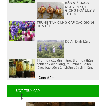
BÁO GIÁ HÀNG
NGUYÊN SỌT
GIỐNG HOA LILY SỈ
TẾT 2017
TRUNG TÂM CUNG CẤP CÁC GIỐNG
HOA TẾT
Đề Án Đinh Lăng
Thu mua cây đinh lăng, thu mua thân
cành cây đinh lăng, thu mua củ đinh
lăng, bao tiêu sản phẩm cây đinh lăng.
Xem thêm
LƯỢT TRUY CẬP