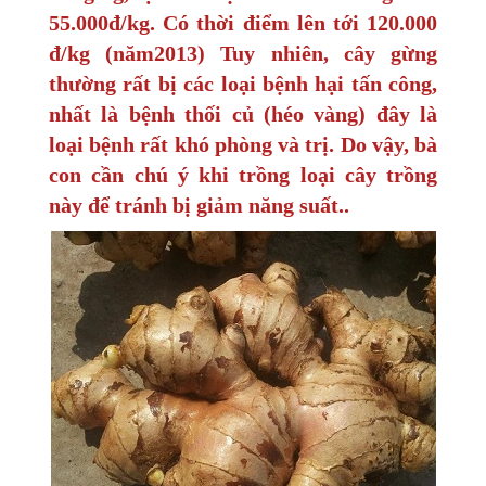
55.000đ/kg. Có thời điểm lên tới 120.000
đ/kg (năm2013) Tuy nhiên, cây gừng
thường rất bị các loại bệnh hại tấn công,
nhất là bệnh thối củ (héo vàng) đây là
loại bệnh rất khó phòng và trị. Do vậy, bà
con cần chú ý khi trồng loại cây trồng
này để tránh bị giảm năng suất..