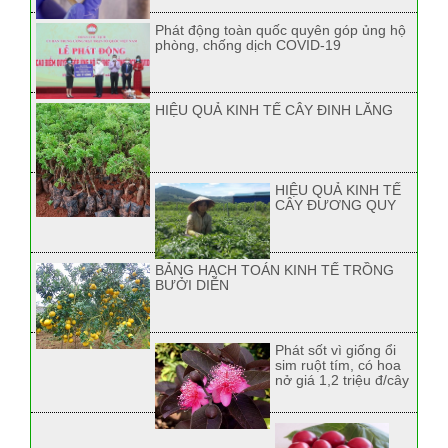
Phát động toàn quốc quyên góp ủng hộ
phòng, chống dịch COVID-19
HIỆU QUẢ KINH TẾ CÂY ĐINH LĂNG
HIỆU QUẢ KINH TẾ
CÂY ĐƯƠNG QUY
BẢNG HẠCH TOÁN KINH TẾ TRỒNG
BƯỞI DIỄN
Phát sốt vì giống ổi
sim ruột tím, có hoa
nở giá 1,2 triệu đ/cây