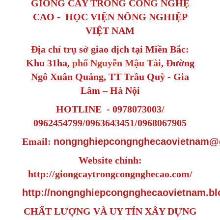
GIỐNG CÂY TRỒNG CÔNG NGHỆ
CAO - HỌC VIỆN NÔNG NGHIỆP
VIỆT NAM
Địa chỉ trụ sở giao dịch tại Miền Bắc:
Khu 31ha,
phố Nguyễn Mậu Tài
, Đường
Ngô Xuân Quảng, TT Trâu Quỳ - Gia
Lâm – Hà Nội
HOTLINE - 0978073003/
0962454799/0963643451/0968067905
Email:
nongnghiepcongnghecaovietnam@
Website chính:
http://giongcaytrongcongnghecao.com/
http://nongnghiepcongnghecaovietnam.bl
CHẤT LƯỢNG VÀ UY TÍN XÂY DỰNG