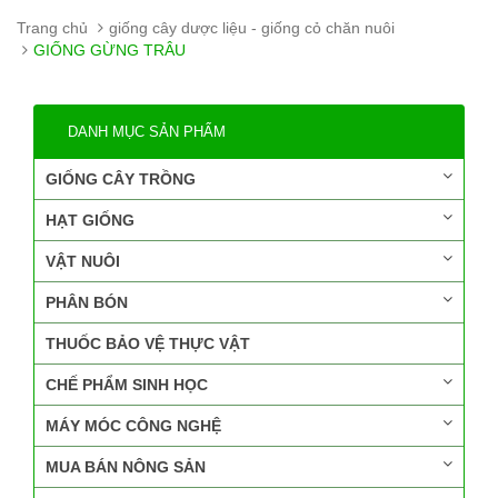
Trang chủ
giống cây dược liệu - giống cỏ chăn nuôi
GIỐNG GỪNG TRÂU
DANH MỤC SẢN PHẨM
GIỐNG CÂY TRỒNG
HẠT GIỐNG
VẬT NUÔI
PHÂN BÓN
THUỐC BẢO VỆ THỰC VẬT
CHẾ PHẨM SINH HỌC
MÁY MÓC CÔNG NGHỆ
MUA BÁN NÔNG SẢN