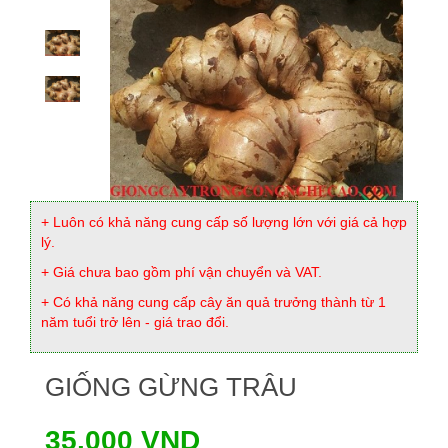
+ Luôn có khả năng cung cấp số lượng lớn với giá cả hợp
lý.
+ Giá chưa bao gồm phí vận chuyển và VAT.
+ Có khả năng cung cấp cây ăn quả trưởng thành từ 1
năm tuổi trở lên - giá trao đổi.
GIỐNG GỪNG TRÂU
35.000 VND