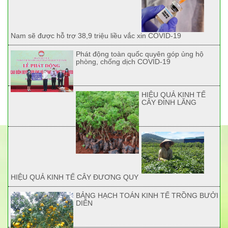
Nam sẽ được hỗ trợ 38,9 triệu liều vắc xin COVID-19
Phát động toàn quốc quyên góp ủng hộ
phòng, chống dịch COVID-19
HIỆU QUẢ KINH TẾ
CÂY ĐINH LĂNG
HIỆU QUẢ KINH TẾ CÂY ĐƯƠNG QUY
BẢNG HẠCH TOÁN KINH TẾ TRỒNG BƯỞI
DIỄN