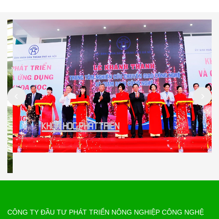
CÔNG TY ĐẦU TƯ PHÁT TRIỂN NÔNG NGHIỆP CÔNG NGHỆ