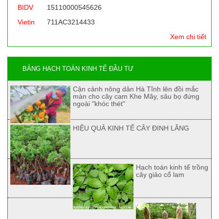
BIDV
15110000545626
Vietin
711AC3214433
Xem chi tiết
BẢNG HẠCH TOÁN KINH TẾ ĐẦU TƯ
Cận cảnh nông dân Hà Tĩnh lên đồi mắc
màn cho cây cam Khe Mây, sâu bọ đứng
ngoài "khóc thét"
HIỆU QUẢ KINH TẾ CÂY ĐINH LĂNG
Hạch toán kinh tế trồng
cây giảo cổ lam