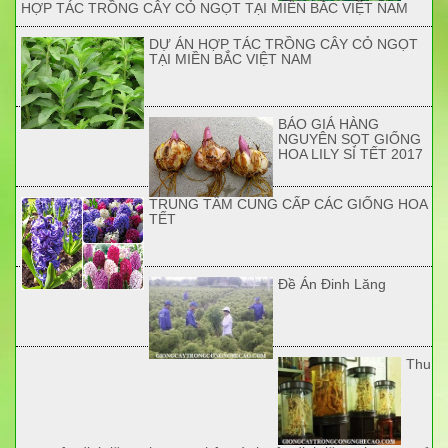
HỢP TÁC TRỒNG CÂY CỎ NGỌT TẠI MIỀN BẮC VIỆT NAM
DỰ ÁN HỢP TÁC TRỒNG CÂY CỎ NGỌT
TẠI MIỀN BẮC VIỆT NAM
BÁO GIÁ HÀNG
NGUYÊN SỌT GIỐNG
HOA LILY SỈ TẾT 2017
TRUNG TÂM CUNG CẤP CÁC GIỐNG HOA
TẾT
Đề Án Đinh Lăng
Thu