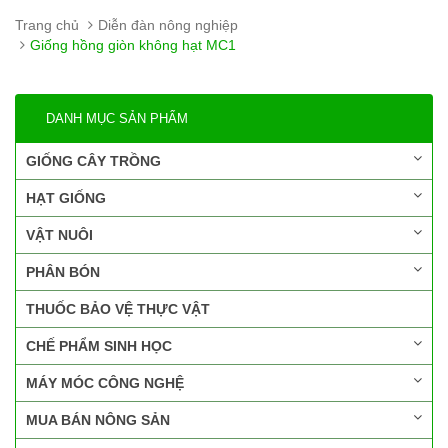
Trang chủ
Diễn đàn nông nghiệp
Giống hồng giòn không hạt MC1
DANH MỤC SẢN PHẨM
GIỐNG CÂY TRỒNG
HẠT GIỐNG
VẬT NUÔI
PHÂN BÓN
THUỐC BẢO VỆ THỰC VẬT
CHẾ PHẨM SINH HỌC
MÁY MÓC CÔNG NGHỆ
MUA BÁN NÔNG SẢN