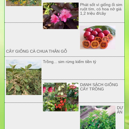
Phát sốt vì giống ổi sim
ruột tím, có hoa nở giá
1,2 triệu đ/cây
CÂY GIỐNG CÀ CHUA THÂN GỖ
Trồng... sim rừng kiếm tiền tỷ
DANH SÁCH GIỐNG
CÂY TRỒNG
DỰ
ÁN