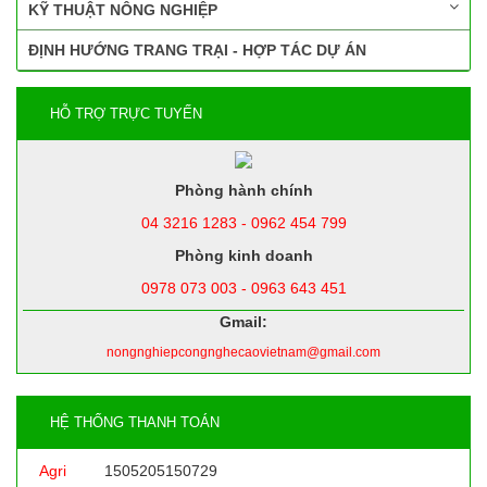
KỸ THUẬT NÔNG NGHIỆP
ĐỊNH HƯỚNG TRANG TRẠI - HỢP TÁC DỰ ÁN
HỖ TRỢ TRỰC TUYẾN
Phòng hành chính
04 3216 1283 - 0962 454 799
Phòng kinh doanh
0978 073 003 - 0963 643 451
Gmail:
nongnghiepcongnghecaovietnam@gmail.com
HỆ THỐNG THANH TOÁN
Agri
1505205150729