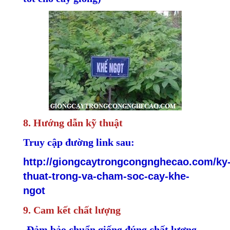
8. Hướng dẫn kỹ thuật
Truy cập đường link sau:
http://giongcaytrongcongnghecao.com/ky
thuat-trong-va-cham-soc-cay-khe-
ngot
9. Cam kết chất lượng
-Đảm bảo chuẩn giống đúng chất lượng