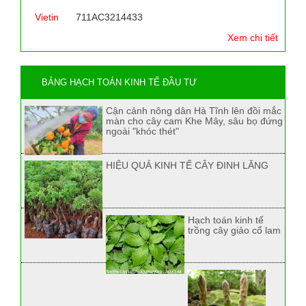
Vietin
711AC3214433
Xem chi tiết
BẢNG HẠCH TOÁN KINH TẾ ĐẦU TƯ
Cận cảnh nông dân Hà Tĩnh lên đồi mắc
màn cho cây cam Khe Mây, sâu bọ đứng
ngoài "khóc thét"
HIỆU QUẢ KINH TẾ CÂY ĐINH LĂNG
Hạch toán kinh tế
trồng cây giảo cổ lam