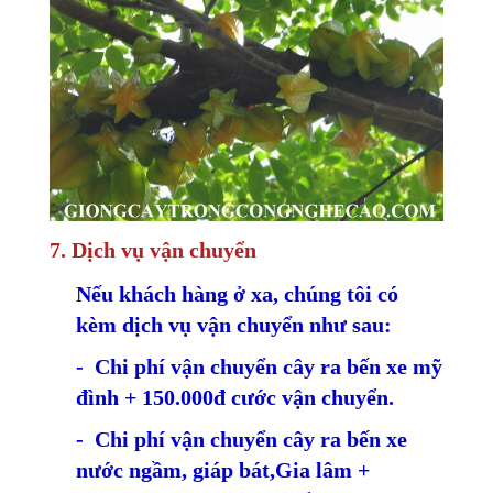
7. Dịch vụ vận chuyển
Nếu khách hàng ở xa, chúng tôi có
kèm dịch vụ vận chuyển như sau:
- Chi phí vận chuyển cây ra bến xe mỹ
đình + 150.000đ cước vận chuyển.
- Chi phí vận chuyển cây ra bến xe
nước ngầm, giáp bát,Gia lâm +