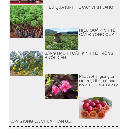
HIỆU QUẢ KINH TẾ CÂY ĐINH LĂNG
HIỆU QUẢ KINH TẾ
CÂY ĐƯƠNG QUY
BẢNG HẠCH TOÁN KINH TẾ TRỒNG
BƯỞI DIỄN
Phát sốt vì giống ổi
sim ruột tím, có hoa
nở giá 1,2 triệu đ/cây
CÂY GIỐNG CÀ CHUA THÂN GỖ