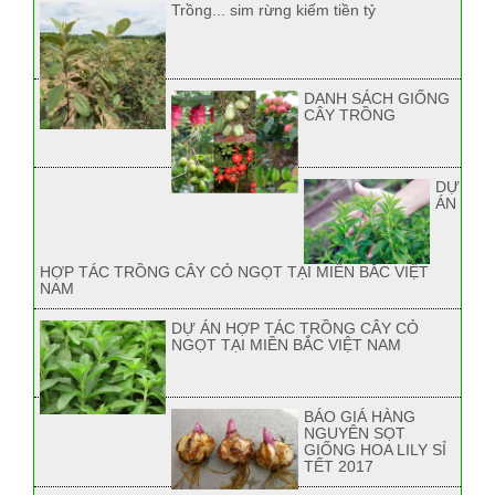
Trồng... sim rừng kiếm tiền tỷ
DANH SÁCH GIỐNG
CÂY TRỒNG
DỰ
ÁN
HỢP TÁC TRỒNG CÂY CỎ NGỌT TẠI MIỀN BẮC VIỆT
NAM
DỰ ÁN HỢP TÁC TRỒNG CÂY CỎ
NGỌT TẠI MIỀN BẮC VIỆT NAM
BÁO GIÁ HÀNG
NGUYÊN SỌT
GIỐNG HOA LILY SỈ
TẾT 2017