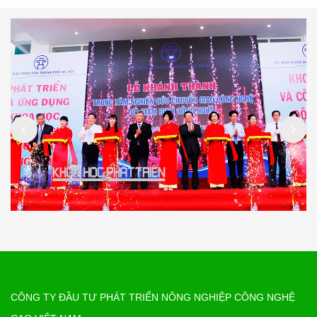
CÔNG TY ĐẦU TƯ PHÁT TRIỂN NÔNG NGHIỆP CÔNG NGHỆ