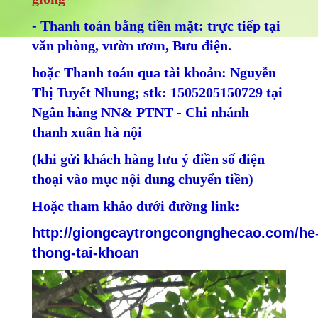
- Thanh toán bằng tiền mặt: trực tiếp tại
văn phòng, vườn ươm, Bưu điện.
hoặc Thanh toán qua tài khoản: Nguyễn
Thị Tuyết Nhung; stk: 1505205150729 tại
Ngân hàng NN& PTNT - Chi nhánh
thanh xuân hà nội
(khi gửi khách hàng lưu ý điền số điện
thoại vào mục nội dung chuyển tiền)
Hoặc tham khảo dưới đường link:
http://giongcaytrongcongnghecao.com/he
thong-tai-khoan