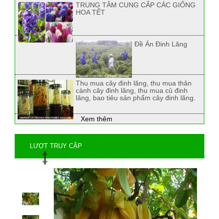
TRUNG TÂM CUNG CẤP CÁC GIỐNG
HOA TẾT
Đề Án Đinh Lăng
Thu mua cây đinh lăng, thu mua thân
cành cây đinh lăng, thu mua củ đinh
lăng, bao tiêu sản phẩm cây đinh lăng.
Xem thêm
LƯỢT TRUY CẬP