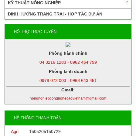
KỸ THUẬT NÔNG NGHIỆP
ĐỊNH HƯỚNG TRANG TRẠI - HỢP TÁC DỰ ÁN
HỖ TRỢ TRỰC TUYẾN
Phòng hành chính
04 3216 1283 - 0962 454 799
Phòng kinh doanh
0978 073 003 - 0963 643 451
Gmail:
nongnghiepcongnghecaovietnam@gmail.com
HỆ THỐNG THANH TOÁN
Agri
1505205150729