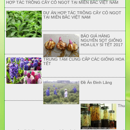
HỢP TÁC TRỒNG CÂY CỎ NGỌT TẠI MIỀN BẮC VIỆT NAM
DỰ ÁN HỢP TÁC TRỒNG CÂY CỎ NGỌT
TẠI MIỀN BẮC VIỆT NAM
BÁO GIÁ HÀNG
NGUYÊN SỌT GIỐNG
HOA LILY SỈ TẾT 2017
TRUNG TÂM CUNG CẤP CÁC GIỐNG HOA
TẾT
Đề Án Đinh Lăng
Thu