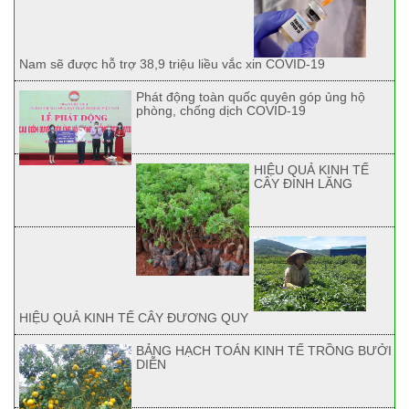
Nam sẽ được hỗ trợ 38,9 triệu liều vắc xin COVID-19
Phát động toàn quốc quyên góp ủng hộ
phòng, chống dịch COVID-19
HIỆU QUẢ KINH TẾ
CÂY ĐINH LĂNG
HIỆU QUẢ KINH TẾ CÂY ĐƯƠNG QUY
BẢNG HẠCH TOÁN KINH TẾ TRỒNG BƯỞI
DIỄN