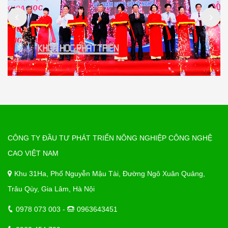
CÔNG TY ĐẦU TƯ PHÁT TRIỂN NÔNG NGHIỆP CÔNG NGHỆ
CAO VIỆT NAM
Khu 31Ha, Phố Nguyễn Mậu Tài, Đường Ngô Xuân Quảng,
Trâu Qùy, Gia Lâm, Hà Nội
0978 073 003 -
0963643451