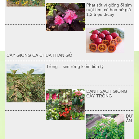
Phát sốt vì giống ổi sim
ruột tím, có hoa nở giá
1,2 triệu đ/cây
CÂY GIỐNG CÀ CHUA THÂN GỖ
Trồng... sim rừng kiếm tiền tỷ
DANH SÁCH GIỐNG
CÂY TRỒNG
DỰ
ÁN