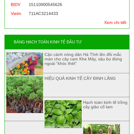
BIDV
15110000545626
Vietin
711AC3214433
Xem chi tiết
BẢNG HẠCH TOÁN KINH TẾ ĐẦU TƯ
Cận cảnh nông dân Hà Tĩnh lên đồi mắc
màn cho cây cam Khe Mây, sâu bọ đứng
ngoài "khóc thét"
HIỆU QUẢ KINH TẾ CÂY ĐINH LĂNG
Hạch toán kinh tế trồng
cây giảo cổ lam