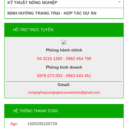
KỸ THUẬT NÔNG NGHIỆP
ĐỊNH HƯỚNG TRANG TRẠI - HỢP TÁC DỰ ÁN
HỖ TRỢ TRỰC TUYẾN
Phòng hành chính
04 3216 1283 - 0962 454 799
Phòng kinh doanh
0978 073 003 - 0963 643 451
Gmail:
nongnghiepcongnghecaovietnam@gmail.com
HỆ THỐNG THANH TOÁN
Agri
1505205150729