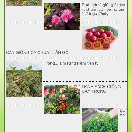
Phát sốt vì giống ổi sim
ruột tím, có hoa nở giá
1,2 triệu đ/cây
CÂY GIỐNG CÀ CHUA THÂN GỖ
Trồng... sim rừng kiếm tiền tỷ
DANH SÁCH GIỐNG
CÂY TRỒNG
DỰ
ÁN