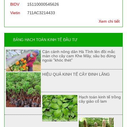
BIDV
15110000545626
Vietin
711AC3214433
Xem chi tiết
BẢNG HẠCH TOÁN KINH TẾ ĐẦU TƯ
Cận cảnh nông dân Hà Tĩnh lên đồi mắc
màn cho cây cam Khe Mây, sâu bọ đứng
ngoài "khóc thét"
HIỆU QUẢ KINH TẾ CÂY ĐINH LĂNG
Hạch toán kinh tế trồng
cây giảo cổ lam