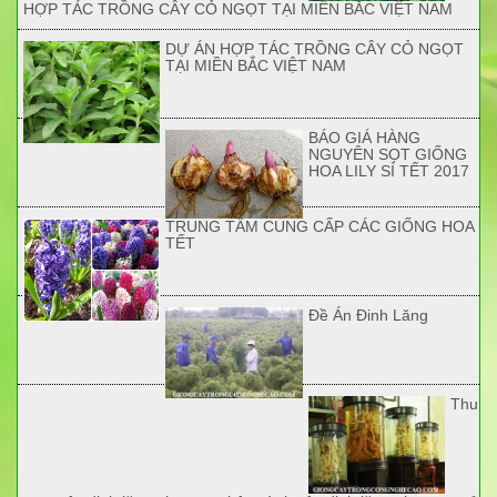
HỢP TÁC TRỒNG CÂY CỎ NGỌT TẠI MIỀN BẮC VIỆT NAM
DỰ ÁN HỢP TÁC TRỒNG CÂY CỎ NGỌT
TẠI MIỀN BẮC VIỆT NAM
BÁO GIÁ HÀNG
NGUYÊN SỌT GIỐNG
HOA LILY SỈ TẾT 2017
TRUNG TÂM CUNG CẤP CÁC GIỐNG HOA
TẾT
Đề Án Đinh Lăng
Thu