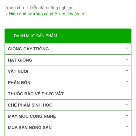
Trang chủ
Diễn đàn nông nghiệp
Hiệu quả từ trồng cà phê xen cây ăn trái
DANH MỤC SẢN PHẨM
GIỐNG CÂY TRỒNG
HẠT GIỐNG
VẬT NUÔI
PHÂN BÓN
THUỐC BẢO VỆ THỰC VẬT
CHẾ PHẨM SINH HỌC
MÁY MÓC CÔNG NGHỆ
MUA BÁN NÔNG SẢN