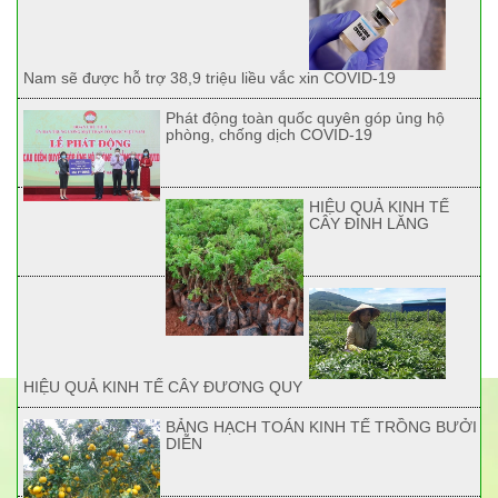
Nam sẽ được hỗ trợ 38,9 triệu liều vắc xin COVID-19
Phát động toàn quốc quyên góp ủng hộ
phòng, chống dịch COVID-19
HIỆU QUẢ KINH TẾ
CÂY ĐINH LĂNG
HIỆU QUẢ KINH TẾ CÂY ĐƯƠNG QUY
BẢNG HẠCH TOÁN KINH TẾ TRỒNG BƯỞI
DIỄN