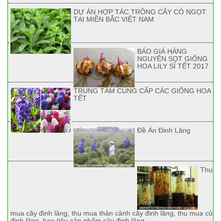
DỰ ÁN HỢP TÁC TRỒNG CÂY CỎ NGỌT
TẠI MIỀN BẮC VIỆT NAM
BÁO GIÁ HÀNG
NGUYÊN SỌT GIỐNG
HOA LILY SỈ TẾT 2017
TRUNG TÂM CUNG CẤP CÁC GIỐNG HOA
TẾT
Đề Án Đinh Lăng
Thu
mua cây đinh lăng, thu mua thân cành cây đinh lăng, thu mua củ
đinh lăng, bao tiêu sản phẩm cây đinh lăng.