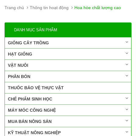
Trang chủ
Thông tin hoạt động
Hoa hòe chất lượng cao
DANH MỤC SẢN PHẨM
GIỐNG CÂY TRỒNG
HẠT GIỐNG
VẬT NUÔI
PHÂN BÓN
THUỐC BẢO VỆ THỰC VẬT
CHẾ PHẨM SINH HỌC
MÁY MÓC CÔNG NGHỆ
MUA BÁN NÔNG SẢN
KỸ THUẬT NÔNG NGHIỆP