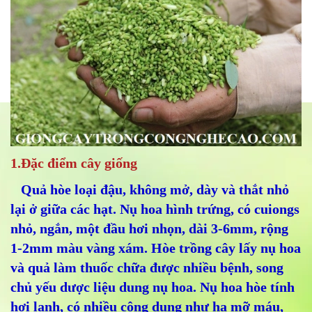
1.Đặc điểm cây giống
Quả hòe loại đậu, không mở, dày và thắt nhỏ
lại ở giữa các hạt. Nụ hoa hình trứng, có cuiongs
nhỏ, ngắn, một đầu hơi nhọn, dài 3-6mm, rộng
1-2mm màu vàng xám. Hòe trồng cây lấy nụ hoa
và quả làm thuốc chữa được nhiều bệnh, song
chủ yếu dược liệu dung nụ hoa. Nụ hoa hòe tính
hơi lạnh, có nhiều công dụng như hạ mỡ máu,