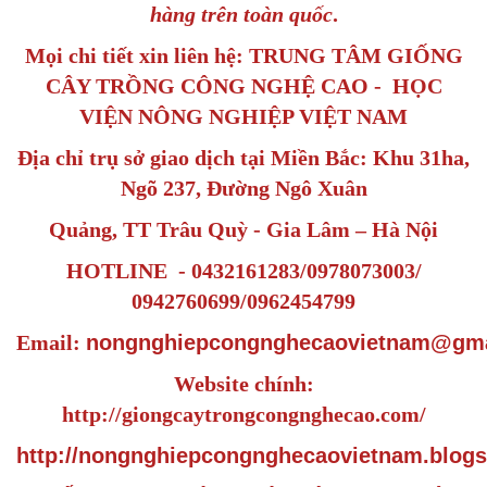
hàng trên toàn quốc
.
Mọi chi tiết xin liên hệ: TRUNG TÂM GIỐNG
CÂY TRỒNG CÔNG NGHỆ CAO - HỌC
VIỆN NÔNG NGHIỆP VIỆT NAM
Địa chỉ trụ sở giao dịch tại Miền Bắc: Khu 31ha,
Ngõ 237, Đường Ngô Xuân
Quảng, TT Trâu Quỳ - Gia Lâm – Hà Nội
HOTLINE - 0432161283/0978073003/
0942760699/0962454799
Email:
nongnghiepcongnghecaovietnam@gma
Website chính:
http://giongcaytrongcongnghecao.com/
http://nongnghiepcongnghecaovietnam.blogs