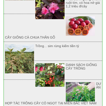
ruột tím, có hoa nở giá
1,2 triệu đ/cây
CÂY GIỐNG CÀ CHUA THÂN GỖ
Trồng... sim rừng kiếm tiền tỷ
DANH SÁCH GIỐNG
CÂY TRỒNG
DỰ
ÁN
HỢP TÁC TRỒNG CÂY CỎ NGỌT TẠI MIỀN BẮC VIỆT NAM