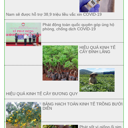
Nam sẽ được hỗ trợ 38,9 triệu liều vắc xin COVID-19
Phát động toàn quốc quyên góp ủng hộ
phòng, chống dịch COVID-19
HIỆU QUẢ KINH TẾ
CÂY ĐINH LĂNG
HIỆU QUẢ KINH TẾ CÂY ĐƯƠNG QUY
BẢNG HẠCH TOÁN KINH TẾ TRỒNG BƯỞI
DIỄN
Phát sốt vì giống ổi sim