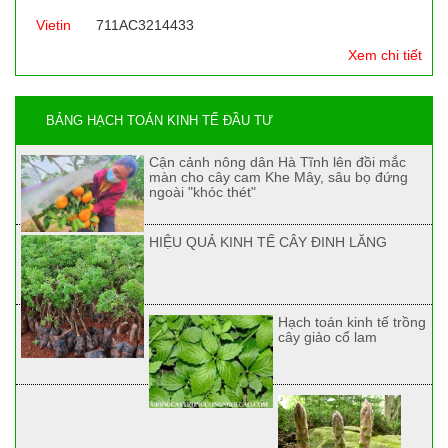
Vietin
711AC3214433
Xem chi tiết
BẢNG HẠCH TOÁN KINH TẾ ĐẦU TƯ
Cận cảnh nông dân Hà Tĩnh lên đồi mắc
màn cho cây cam Khe Mây, sâu bọ đứng
ngoài "khóc thét"
HIỆU QUẢ KINH TẾ CÂY ĐINH LĂNG
Hạch toán kinh tế trồng
cây giảo cổ lam