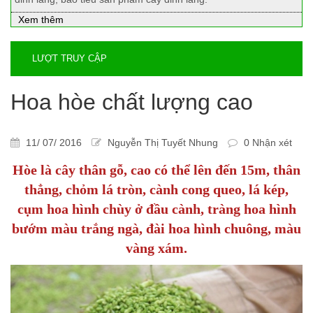
Xem thêm
LƯỢT TRUY CẬP
Hoa hòe chất lượng cao
11/ 07/ 2016
Nguyễn Thị Tuyết Nhung
0 Nhận xét
Hòe là cây thân gỗ, cao có thể lên đến 15m, thân
thẳng, chỏm lá tròn, cành cong queo, lá kép,
cụm hoa hình chùy ở đầu cành, tràng hoa hình
bướm màu trắng ngà, đài hoa hình chuông, màu
vàng xám.