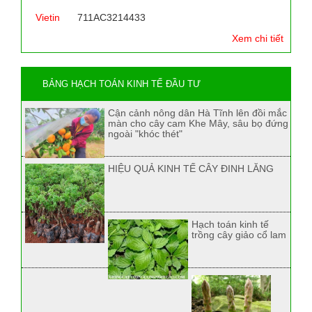
Vietin
711AC3214433
Xem chi tiết
BẢNG HẠCH TOÁN KINH TẾ ĐẦU TƯ
Cận cảnh nông dân Hà Tĩnh lên đồi mắc
màn cho cây cam Khe Mây, sâu bọ đứng
ngoài "khóc thét"
HIỆU QUẢ KINH TẾ CÂY ĐINH LĂNG
Hạch toán kinh tế
trồng cây giảo cổ lam