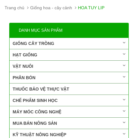
Trang chủ
Giống hoa - cây cảnh
HOA TUY LIP
DANH MỤC SẢN PHẨM
GIỐNG CÂY TRỒNG
HẠT GIỐNG
VẬT NUÔI
PHÂN BÓN
THUỐC BẢO VỆ THỰC VẬT
CHẾ PHẨM SINH HỌC
MÁY MÓC CÔNG NGHỆ
MUA BÁN NÔNG SẢN
KỸ THUẬT NÔNG NGHIỆP