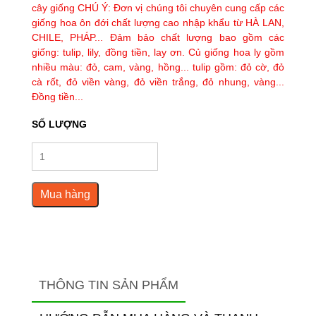
cây giống CHÚ Ý: Đơn vị chúng tôi chuyên cung cấp các
giống hoa ôn đới chất lượng cao nhập khẩu từ HÀ LAN,
CHILE, PHÁP... Đảm bảo chất lượng bao gồm các
giống: tulip, lily, đồng tiền, lay ơn. Củ giống hoa ly gồm
nhiều màu: đỏ, cam, vàng, hồng... tulip gồm: đỏ cờ, đỏ
cà rốt, đỏ viền vàng, đỏ viền trắng, đỏ nhung, vàng...
Đồng tiền...
SỐ LƯỢNG
Mua hàng
THÔNG TIN SẢN PHẨM