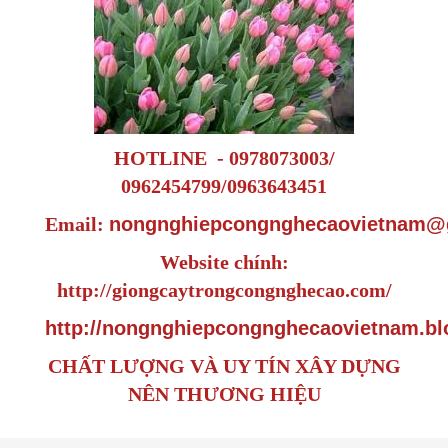
HOTLINE - 0978073003/
0962454799/0963643451
Email:
nongnghiepcongnghecaovietnam@
Website chính:
http://giongcaytrongcongnghecao.com/
http://nongnghiepcongnghecaovietnam.bl
CHẤT LƯỢNG VÀ UY TÍN XÂY DỰNG
NÊN THƯƠNG HIỆU