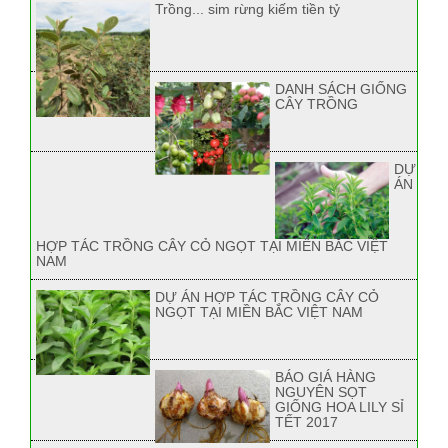
Trồng... sim rừng kiếm tiền tỷ
DANH SÁCH GIỐNG
CÂY TRỒNG
DỰ
ÁN
HỢP TÁC TRỒNG CÂY CỎ NGỌT TẠI MIỀN BẮC VIỆT
NAM
DỰ ÁN HỢP TÁC TRỒNG CÂY CỎ
NGỌT TẠI MIỀN BẮC VIỆT NAM
BÁO GIÁ HÀNG
NGUYÊN SỌT
GIỐNG HOA LILY SỈ
TẾT 2017