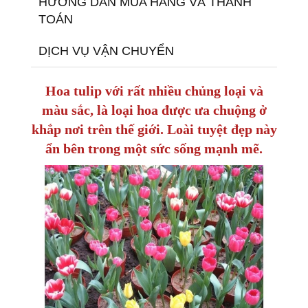
HƯỚNG DẪN MUA HÀNG VÀ THANH
TOÁN
DỊCH VỤ VẬN CHUYỂN
Hoa tulip với rất nhiều chủng loại và
màu sắc, là loại hoa được ưa chuộng ở
khắp nơi trên thế giới. Loài tuyệt đẹp này
ẩn bên trong một sức sống mạnh mẽ.