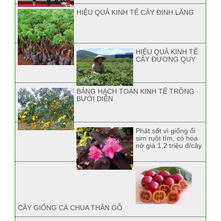
HIỆU QUẢ KINH TẾ CÂY ĐINH LĂNG
HIỆU QUẢ KINH TẾ
CÂY ĐƯƠNG QUY
BẢNG HẠCH TOÁN KINH TẾ TRỒNG
BƯỞI DIỄN
Phát sốt vì giống ổi
sim ruột tím, có hoa
nở giá 1,2 triệu đ/cây
CÂY GIỐNG CÀ CHUA THÂN GỖ