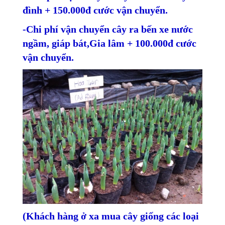
đình + 150.000đ cước vận chuyển.
-Chi phí vận chuyển cây ra bến xe nước
ngầm, giáp bát,Gia lâm + 100.000đ cước
vận chuyển.
(Khách hàng ở xa mua cây giống các loại