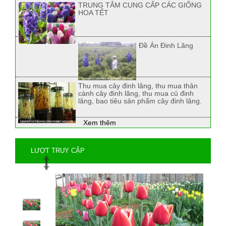
TRUNG TÂM CUNG CẤP CÁC GIỐNG
HOA TẾT
Đề Án Đinh Lăng
Thu mua cây đinh lăng, thu mua thân
cành cây đinh lăng, thu mua củ đinh
lăng, bao tiêu sản phẩm cây đinh lăng.
Xem thêm
LƯỢT TRUY CẬP