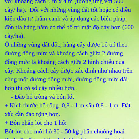
với khoảng cách 5 m x 4 m (tương ứng với 500
cây/ ha). Đối với những vùng đất tốt hoặc có điều
kiện đầu tư thâm canh và áp dụng các biện pháp
đốn tỉa hàng năm có thể bố trí mật độ dày hơn (600
cây/ha).
Ở những vùng đất dốc, hàng cây được bố trí theo
đường đồng mức và khoảng cách giữa 2 đường
đồng mức là khoảng cách giữa 2 hình chiếu của
cây. Khoảng cách cây được xác định như nhau trên
cùng một đường đồng mức, đường đồng mức dài
hơn thì có số cây nhiều hơn.
- Đào hố trồng và bón lót
+ Kích thước hố rộng 0,8 - 1 m sâu 0,8 - 1 m. Đất
xấu cần đào rộng hơn.
+ Bón phân lót cho 1 hố:
Bót lót cho mỗi hố 30 - 50 kg phân chuồng hoai