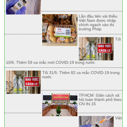
Lần đầu tiên vải thiều
Việt Nam được nhập
chính ngạch vào thị
trường Pháp
Tối
10/6: Thêm 59 ca mắc mới COVID-19 trong nước
Tối 31/5: Thêm 82 ca mắc COVID-19 trong
nước
TP.HCM: Giãn cách xã
hội toàn thành phố theo
Chỉ thị 15
Việt