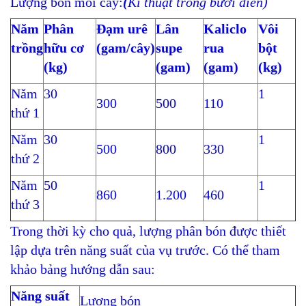
Lượng bón mỗi cây:
(
Kĩ thuật trồng bưởi diễn)
Năm
Phân
Đạm urê
Lân
Kaliclo
Vôi
trồng
hữu cơ
(gam/cây)
supe
rua
bột
(kg)
(gam)
(gam)
(kg)
Năm
30
1
300
500
110
thứ 1
Năm
30
1
500
800
330
thứ 2
Năm
50
1
860
1.200
460
thứ 3
Trong thời kỳ cho quả, lượng phân bón được thiết
lập dựa trên năng suất của vụ trước. Có thể tham
khảo bảng hướng dẫn sau:
Năng suất
Lượng bón