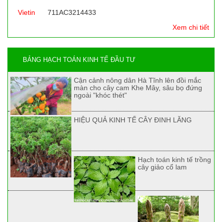
Vietin
711AC3214433
Xem chi tiết
BẢNG HẠCH TOÁN KINH TẾ ĐẦU TƯ
Cận cảnh nông dân Hà Tĩnh lên đồi mắc
màn cho cây cam Khe Mây, sâu bọ đứng
ngoài "khóc thét"
HIỆU QUẢ KINH TẾ CÂY ĐINH LĂNG
Hạch toán kinh tế trồng
cây giảo cổ lam