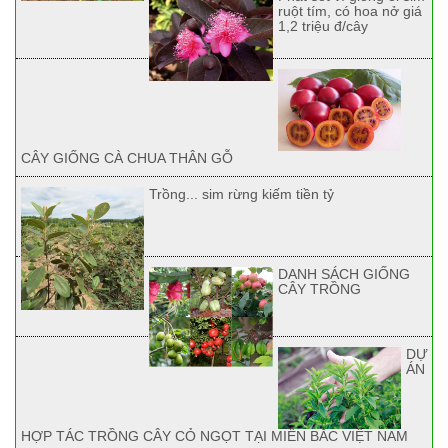
ruột tím, có hoa nở giá
1,2 triệu đ/cây
CÂY GIỐNG CÀ CHUA THÂN GỖ
Trồng... sim rừng kiếm tiền tỷ
DANH SÁCH GIỐNG
CÂY TRỒNG
DỰ
ÁN
HỢP TÁC TRỒNG CÂY CỎ NGỌT TẠI MIỀN BẮC VIỆT NAM