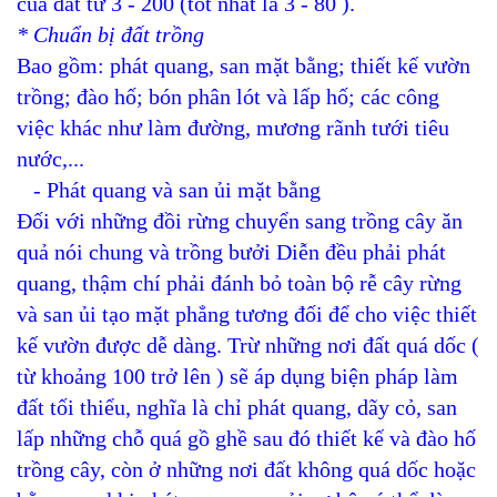
của đất từ 3 - 200 (tốt nhất là 3 - 80 ).
* Chuẩn bị đất trồng
Bao gồm: phát quang, san mặt bằng; thiết kế vườn
trồng; đào hố; bón phân lót và lấp hố; các công
việc khác như làm đường, mương rãnh tưới tiêu
nước,...
- Phát quang và san ủi mặt bằng
Đối với những đồi rừng chuyển sang trồng cây ăn
quả nói chung và trồng bưởi Diễn đều phải phát
quang, thậm chí phải đánh bỏ toàn bộ rễ cây rừng
và san ủi tạo mặt phẳng tương đối để cho việc thiết
kế vườn được dễ dàng. Trừ những nơi đất quá dốc (
từ khoảng 100 trở lên ) sẽ áp dụng biện pháp làm
đất tối thiểu, nghĩa là chỉ phát quang, dãy cỏ, san
lấp những chỗ quá gồ ghề sau đó thiết kế và đào hố
trồng cây, còn ở những nơi đất không quá dốc hoặc