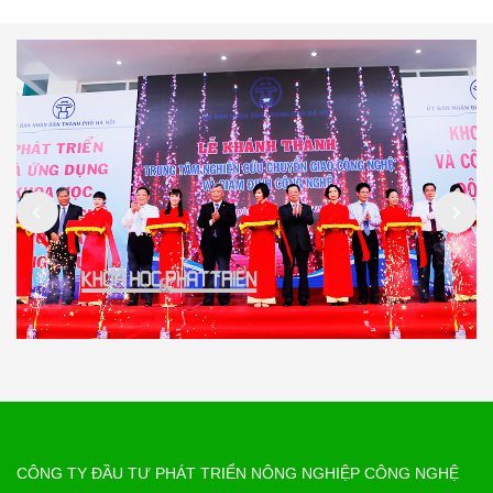
CÔNG TY ĐẦU TƯ PHÁT TRIỂN NÔNG NGHIỆP CÔNG NGHỆ