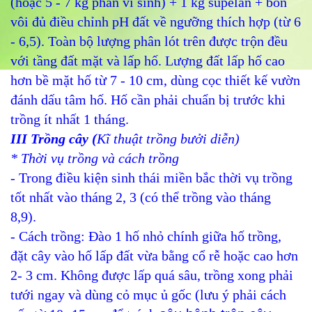
(hoặc 5 - 7 kg phân vi sinh) + 1 kg supelân + bón
vôi đủ điều chỉnh pH đất về ngưỡng thích hợp (từ 6
- 6,5). Toàn bộ lượng phân lót trên được trộn đều
với tầng đất mặt và lấp hố. Lượng đất lấp hố cao
hơn bề mặt hố từ 7 - 10 cm, dùng cọc thiết kế vườn
đánh dấu tâm hố. Hố cần phải chuẩn bị trước khi
trồng ít nhất 1 tháng.
III Trồng cây (
Kĩ thuật trồng bưởi diễn)
* Thời vụ trồng và cách trồng
- Trong điều kiện sinh thái miền bắc thời vụ trồng
tốt nhất vào tháng 2, 3 (có thể trồng vào tháng
8,9).
- Cách trồng: Đào 1 hố nhỏ chính giữa hố trồng,
đặt cây vào hố lấp đất vừa bằng cổ rễ hoặc cao hơn
2- 3 cm. Không được lấp quá sâu, trồng xong phải
tưới ngay và dùng cỏ mục ủ gốc (lưu ý phải cách