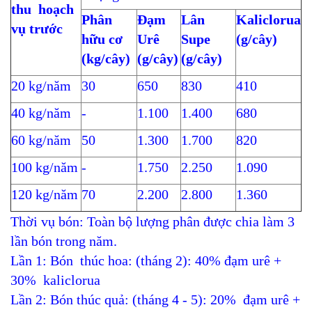
thu hoạch
Phân
Đạm
Lân
Kaliclorua
vụ trước
hữu cơ
Urê
Supe
(g/cây)
(kg/cây)
(g/cây)
(g/cây)
20 kg/năm
30
650
830
410
40 kg/năm
-
1.100
1.400
680
60 kg/năm
50
1.300
1.700
820
100 kg/năm
-
1.750
2.250
1.090
120 kg/năm
70
2.200
2.800
1.360
Thời vụ bón: Toàn bộ lượng phân được chia làm 3
lần bón trong năm.
Lần 1: Bón thúc hoa: (tháng 2): 40% đạm urê +
30% kaliclorua
Lần 2: Bón thúc quả: (tháng 4 - 5): 20% đạm urê +