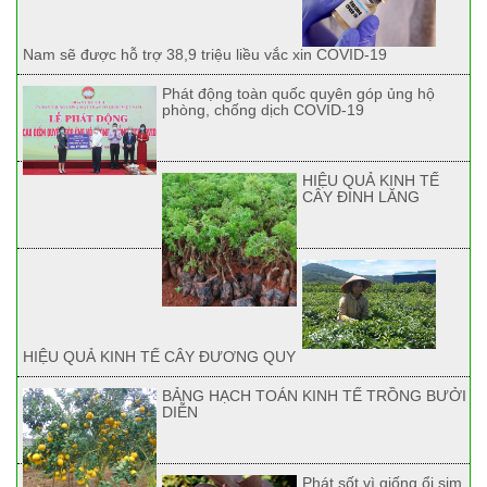
Nam sẽ được hỗ trợ 38,9 triệu liều vắc xin COVID-19
Phát động toàn quốc quyên góp ủng hộ
phòng, chống dịch COVID-19
HIỆU QUẢ KINH TẾ
CÂY ĐINH LĂNG
HIỆU QUẢ KINH TẾ CÂY ĐƯƠNG QUY
BẢNG HẠCH TOÁN KINH TẾ TRỒNG BƯỞI
DIỄN
Phát sốt vì giống ổi sim