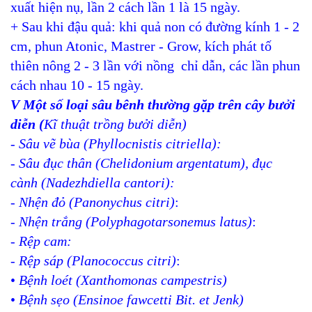
xuất hiện nụ, lần 2 cách lần 1 là 15 ngày.
+ Sau khi đậu quả: khi quả non có đường kính 1 - 2
cm, phun Atonic, Mastrer - Grow, kích phát tố
thiên nông 2 - 3 lần với nồng chỉ dẫn, các lần phun
cách nhau 10 - 15 ngày.
V Một số loại sâu bênh thường gặp trên cây bưởi
diễn
(
Kĩ thuật trồng bưởi diễn)
-
Sâu vẽ bùa (Phyllocnistis citriella):
-
Sâu đục thân (Chelidonium argentatum), đục
cành (Nadezhdiella cantori):
-
Nhện đỏ (Panonychus citri)
:
-
Nhện trắng (Polyphagotarsonemus latus)
:
-
Rệp cam:
-
Rệp sáp (Planococcus citri)
:
•
Bệnh loét (Xanthomonas campestris)
•
Bệnh sẹo (Ensinoe fawcetti Bit. et Jenk)