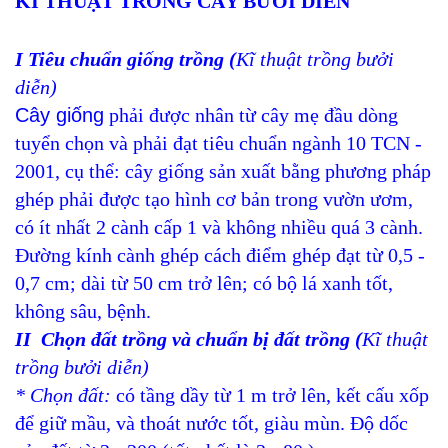
KĨ THUẬT TRỒNG CÂY BƯỞI DIỄN
I Tiêu chuẩn giống trồng (
Kĩ thuật trồng bưởi
diễn)
Cây giống
phải được nhân từ cây mẹ đầu dòng
tuyển chọn và phải đạt tiêu chuẩn ngành 10 TCN -
2001, cụ thể: cây giống sản xuất bằng phương pháp
ghép phải được tạo hình cơ bản trong vườn ươm,
có ít nhất 2 cành cấp 1 và không nhiều quá 3 cành.
Đường kính cành ghép cách điểm ghép đạt từ 0,5 -
0,7 cm; dài từ 50 cm trở lên; có bộ lá xanh tốt,
không sâu, bệnh.
II Chọn đất trồng và chuẩn bị đất trồng (
Kĩ thuật
trồng bưởi diễn)
* Chọn đất:
có tầng dầy từ 1 m trở lên, kết cấu xốp
để giữ mầu, và thoát nước tốt, giàu mùn. Độ dốc