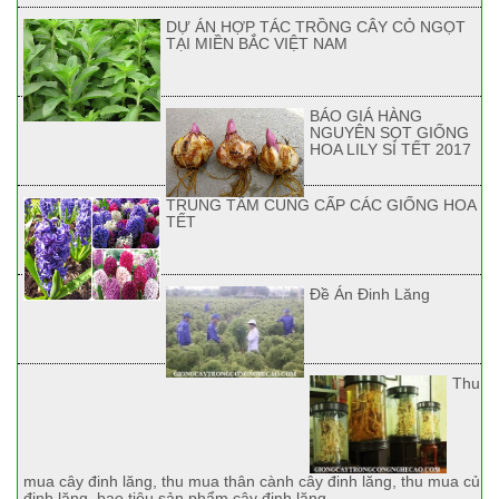
DỰ ÁN HỢP TÁC TRỒNG CÂY CỎ NGỌT
TẠI MIỀN BẮC VIỆT NAM
BÁO GIÁ HÀNG
NGUYÊN SỌT GIỐNG
HOA LILY SỈ TẾT 2017
TRUNG TÂM CUNG CẤP CÁC GIỐNG HOA
TẾT
Đề Án Đinh Lăng
Thu
mua cây đinh lăng, thu mua thân cành cây đinh lăng, thu mua củ
đinh lăng, bao tiêu sản phẩm cây đinh lăng.