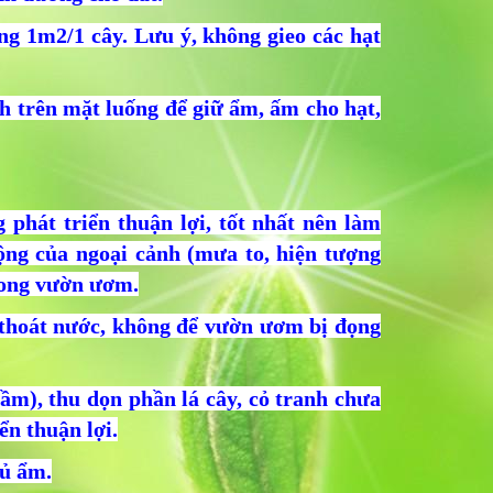
ng 1m2/1 cây. Lưu ý, không gieo các hạt
anh trên mặt luống để giữ ẩm, ấm cho hạt,
phát triển thuận lợi, tốt nhất nên làm
ộng của ngoại cảnh (mưa to, hiện tượng
rong vườn ươm.
 thoát nước, không để vườn ươm bị đọng
m), thu dọn phần lá cây, cỏ tranh chưa
ển thuận lợi.
đủ ẩm.