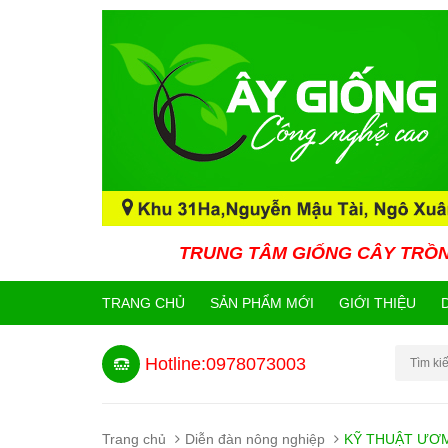
TRUNG TÂM GIỐNG CÂY TRỒNG CÔNG NGH
TRANG CHỦ
SẢN PHẨM MỚI
GIỚI THIỆU
Hotline:0978073003
Trang chủ
Diễn đàn nông nghiệp
KỸ THUẬT ƯƠM