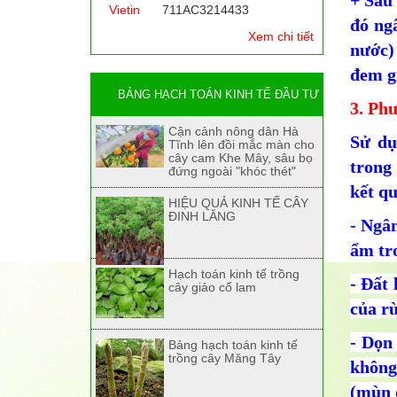
+ Sau 
Vietin
711AC3214433
đó ngâ
Xem chi tiết
nước)
đem g
BẢNG HẠCH TOÁN KINH TẾ ĐẦU TƯ
3. Ph
Cận cảnh nông dân Hà
Sử dụ
Tĩnh lên đồi mắc màn cho
cây cam Khe Mây, sâu bọ
trong
đứng ngoài "khóc thét"
kết qu
HIỆU QUẢ KINH TẾ CÂY
ĐINH LĂNG
- Ngâm
ẩm tr
Hạch toán kinh tế trồng
- Đất
cây giảo cổ lam
của rừ
- Dọn 
Bảng hạch toán kinh tế
trồng cây Măng Tây
không
(mùn 