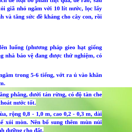
ch để loại bỏ phần thịt quả, để ráo; sau
ỏi giã nhỏ ngâm với 10 lít nước, lọc lấy
 và tăng sức đề kháng cho cây con, rồi
lên luống (phương pháp gieo hạt giống
ng nhà bảo vệ đang được thử nghiệm, có
 ngâm trong 5-6 tiếng, vớt ra ủ vào khăn
m.
ng phẳng, dưới tán rừng, có độ tàn che
hoát nước tốt.
a, rộng 0,8 - 1,0 m, cao 0,2 - 0,3 m, dài
ế xói mòn. Nên bổ sung thêm mùn núi
nh dưỡng cho đất.