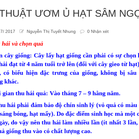
 THUẬT ƯƠM Ủ HẠT SÂM NGỌ
7/ 2017
Nguyễn Thị Tuyết Nhung
0 Nhận xét
 hái và chọn quả
n cây giống: Cây lấy hạt giống cần phải có sự chọn 
ải đạt từ 4 năm tuổi trở lên (đối với cây gieo từ hạt
 có biểu hiện đặc trưng của giống, không bị sâu 
g khác.
 gian thu hái quả: Vào tháng 7 – 9 hằng năm.
hu hái phải đảm bảo độ chín sinh lý (vỏ quả có màu 
 sáng bóng, hạt mẩy). Do đặc điểm sinh học mà một c
gày, do vậy nên thu hái làm nhiều lần (ít nhất 3 lầ
ả giống thu vào có chất lượng cao.