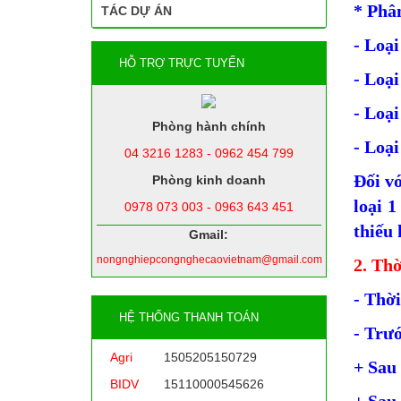
* Phân
TÁC DỰ ÁN
- Loại
HỖ TRỢ TRỰC TUYẾN
- Loại
- Loại
Phòng hành chính
- Loại
04 3216 1283 - 0962 454 799
Đối vớ
Phòng kinh doanh
loại 1
0978 073 003 - 0963 643 451
thiếu 
Gmail:
nongnghiepcongnghecaovietnam@gmail.com
2. Thờ
- Thời
HỆ THỐNG THANH TOÁN
- Trướ
Agri
1505205150729
+ Sau 
BIDV
15110000545626