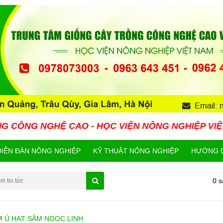
Ệ CAO - HỌC VIỆN NÔNG NGHIỆP VIỆT NAM HIỆN 
DIỄN ĐÀN NÔNG NGHIỆP
KỸ THUẬT NÔNG NGHIỆP
HƯỚNG D
0 
 Ủ HẠT SÂM NGỌC LINH