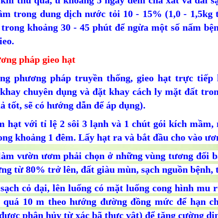
khi thu quả, ủ khoảng 5 ngày đem chà xát và đãi sạ
m trong dung dịch nước tỏi 10 - 15% (1,0 - 1,5kg t
 trong khoảng 30 - 45 phút để ngừa một số nấm bệnh
ieo.
ương pháp gieo hạt
ng phương pháp truyền thống, gieo hạt trực tiếp 
 khay chuyên dụng và đặt khay cách ly mặt đất tro
ả tốt, sẽ có hướng dẫn để áp dụng).
 hạt với tỉ lệ 2 sôi 3 lạnh và 1 chút gói kích mầm,
ong khoảng 1 đêm. Lấy hạt ra và bắt đầu cho vào ươ
 làm vườn ươm phải chọn ở những vùng tương đối bằ
ng từ 80% trở lên, đất giàu mùn, sạch nguồn bệnh, t
sạch cỏ dại, lên luống có mặt luống cong hình mu rù
 quá 10 m theo hướng đường đồng mức để hạn ch
được phân hủy từ xác bã thực vật) để tăng cường di