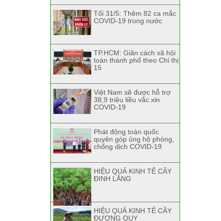
Tối 31/5: Thêm 82 ca mắc
COVID-19 trong nước
TP.HCM: Giãn cách xã hội
toàn thành phố theo Chỉ thị
15
Việt Nam sẽ được hỗ trợ
38,9 triệu liều vắc xin
COVID-19
Phát động toàn quốc
quyên góp ủng hộ phòng,
chống dịch COVID-19
HIỆU QUẢ KINH TẾ CÂY
ĐINH LĂNG
HIỆU QUẢ KINH TẾ CÂY
ĐƯƠNG QUY