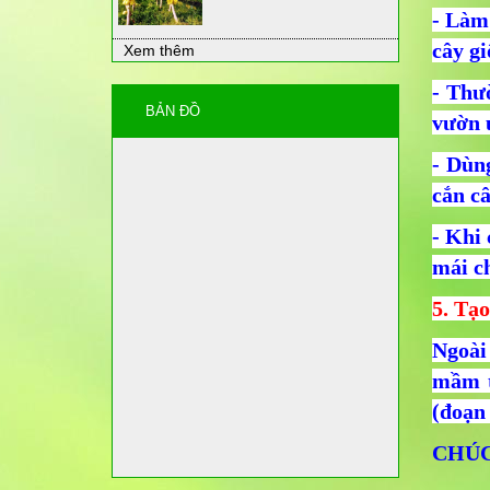
- Làm
cây gi
Xem thêm
- Thư
BẢN ĐỒ
vườn 
- Dùn
cắn câ
- Khi
mái ch
5. Tạ
Ngoài
mầm t
(đoạn 
CHÚC