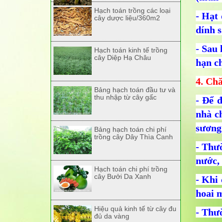
Hạch toán trồng các loại
- Hạt
cây dược liệu/360m2
dính s
- Sau 
Hạch toán kinh tế trồng
cây Diệp Hạ Châu
hạn ch
4. Chă
Bảng hạch toán đầu tư và
thu nhập từ cây gấc
- Để 
nhà c
sương
Bảng hạch toán chi phí
trồng cây Dây Thìa Canh
- Thư
nước,
Hạch toán chi phí trồng
cây Bưởi Da Xanh
- Khi
hoai m
Hiệu quả kinh tế từ cây đu
- Thư
đủ da vàng