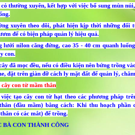
 cỏ thường xuyên, kết hợp với việc bổ sung mùn núi
ống.
ờng xuyên theo dõi, phát hiện kịp thời những đối t
ươm để có biện pháp quản lý hiệu quả.
g lưới nilon căng đứng, cao 35 - 40 cm quanh luố
y con.
 cây đã mọc đều, nếu có điều kiện nên bứng trồng và
e, đặt trên giàn đỡ cách ly mặt đất để quản lý, chă
o cây con từ mầm thân
 việc tạo cây con từ hạt theo các phương pháp tr
hân (đầu mầm) bằng cách: Khi thu hoạch phần c
thân có các mắt) để trồng.
 BÀ CON THÀNH CÔNG