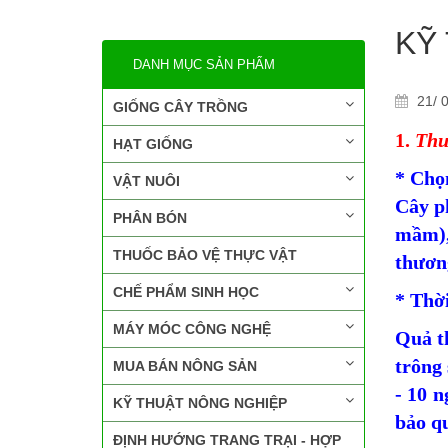
KỸ
DANH MỤC SẢN PHẨM
21/ 0
GIỐNG CÂY TRỒNG
1.
Thu
HẠT GIỐNG
* Chọ
VẬT NUÔI
Cây ph
PHÂN BÓN
mầm),
THUỐC BẢO VỆ THỰC VẬT
thươn
CHẾ PHẨM SINH HỌC
* Thời
MÁY MÓC CÔNG NGHỆ
Quả t
trông
MUA BÁN NÔNG SẢN
- 10 n
KỸ THUẬT NÔNG NGHIỆP
bảo qu
ĐỊNH HƯỚNG TRANG TRẠI - HỢP