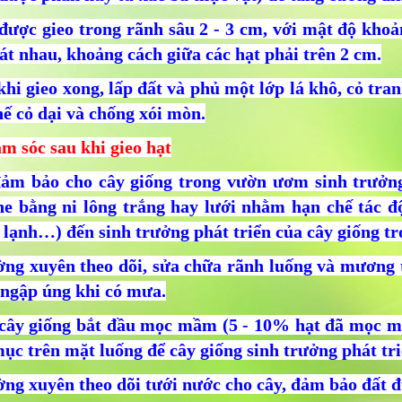
 được gieo trong rãnh sâu 2 - 3 cm, với mật độ khoả
át nhau, khoảng cách giữa các hạt phải trên 2 cm.
khi gieo xong, lấp đất và phủ một lớp lá khô, cỏ tr
ế cỏ dại và chống xói mòn.
m sóc sau khi gieo hạt
đảm bảo cho cây giống trong vườn ươm sinh trưởng 
he bằng ni lông trắng hay lưới nhằm hạn chế tác đ
 lạnh…) đến sinh trưởng phát triển của cây giống t
ờng xuyên theo dõi, sửa chữa rãnh luống và mương
 ngập úng khi có mưa.
 cây giống bắt đầu mọc mầm (5 - 10% hạt đã mọc mầ
ục trên mặt luống để cây giống sinh trưởng phát tri
ờng xuyên theo dõi tưới nước cho cây, đảm bảo đất 