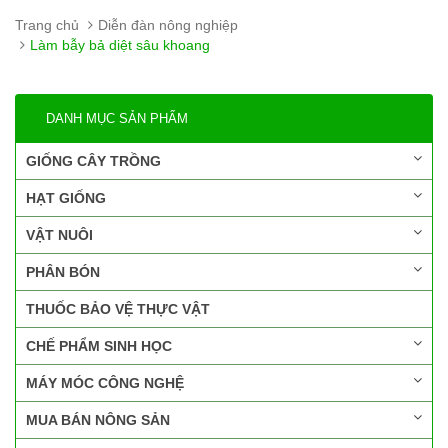
Trang chủ
Diễn đàn nông nghiệp
Làm bẫy bả diệt sâu khoang
DANH MỤC SẢN PHẨM
GIỐNG CÂY TRỒNG
HẠT GIỐNG
VẬT NUÔI
PHÂN BÓN
THUỐC BẢO VỆ THỰC VẬT
CHẾ PHẨM SINH HỌC
MÁY MÓC CÔNG NGHỆ
MUA BÁN NÔNG SẢN