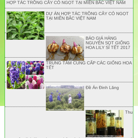
HỢP TÁC TRỒNG CÂY CỎ NGỌT TẠI MIỀN BẮC VIỆT NAM
DỰ ÁN HỢP TÁC TRỒNG CÂY CỎ NGỌT
TẠI MIỀN BẮC VIỆT NAM
BÁO GIÁ HÀNG
NGUYÊN SỌT GIỐNG
HOA LILY SỈ TẾT 2017
TRUNG TÂM CUNG CẤP CÁC GIỐNG HOA
TẾT
Đề Án Đinh Lăng
Thu