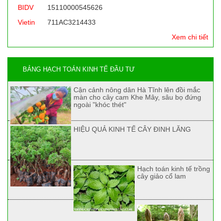
BIDV
15110000545626
Vietin
711AC3214433
Xem chi tiết
BẢNG HẠCH TOÁN KINH TẾ ĐẦU TƯ
Cận cảnh nông dân Hà Tĩnh lên đồi mắc
màn cho cây cam Khe Mây, sâu bọ đứng
ngoài "khóc thét"
HIỆU QUẢ KINH TẾ CÂY ĐINH LĂNG
Hạch toán kinh tế trồng
cây giảo cổ lam