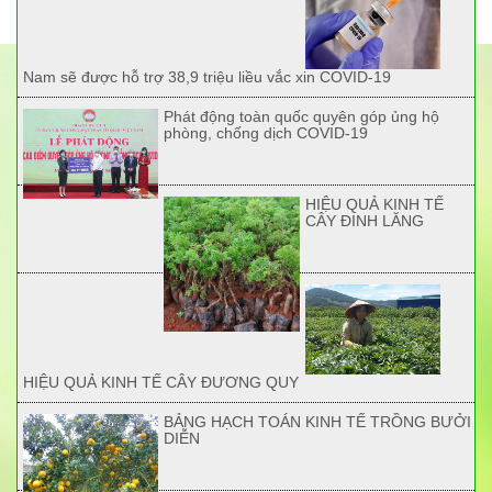
Nam sẽ được hỗ trợ 38,9 triệu liều vắc xin COVID-19
Phát động toàn quốc quyên góp ủng hộ
phòng, chống dịch COVID-19
HIỆU QUẢ KINH TẾ
CÂY ĐINH LĂNG
HIỆU QUẢ KINH TẾ CÂY ĐƯƠNG QUY
BẢNG HẠCH TOÁN KINH TẾ TRỒNG BƯỞI
DIỄN