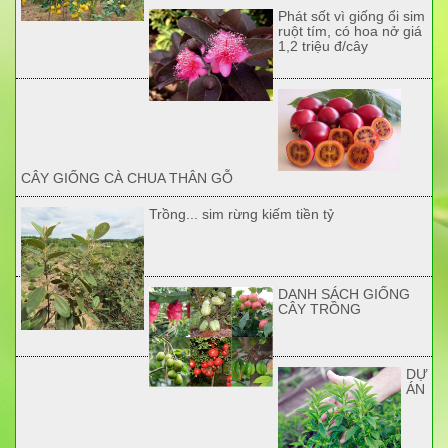
Phát sốt vì giống ổi sim
ruột tím, có hoa nở giá
1,2 triệu đ/cây
CÂY GIỐNG CÀ CHUA THÂN GỖ
Trồng... sim rừng kiếm tiền tỷ
DANH SÁCH GIỐNG
CÂY TRỒNG
DỰ
ÁN