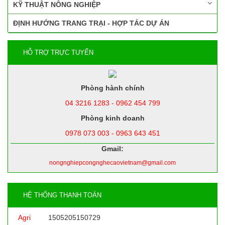
KỸ THUẬT NÔNG NGHIỆP
ĐỊNH HƯỚNG TRANG TRẠI - HỢP TÁC DỰ ÁN
HỖ TRỢ TRỰC TUYẾN
Phòng hành chính
04 3216 1283 - 0962 454 799
Phòng kinh doanh
0978 073 003 - 0963 643 451
Gmail:
nongnghiepcongnghecaovietnam@gmail.com
HỆ THỐNG THANH TOÁN
Agri
1505205150729