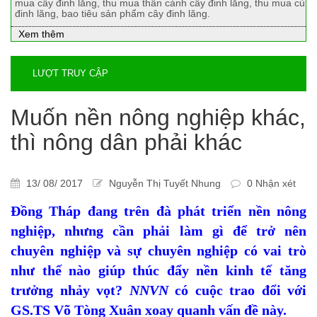
mua cây đinh lăng, thu mua thân cành cây đinh lăng, thu mua củ
đinh lăng, bao tiêu sản phẩm cây đinh lăng.
Xem thêm
LƯỢT TRUY CẬP
Muốn nền nông nghiệp khác,
thì nông dân phải khác
13/ 08/ 2017
Nguyễn Thị Tuyết Nhung
0 Nhận xét
Đồng Tháp đang trên đà phát triển nền nông
nghiệp, nhưng cần phải làm gì để trở nên
chuyên nghiệp và sự chuyên nghiệp có vai trò
như thế nào giúp thúc đẩy nền kinh tế tăng
trưởng nhảy vọt?
NNVN
có cuộc trao đổi với
GS.TS Võ Tòng Xuân xoay quanh vấn đề này.