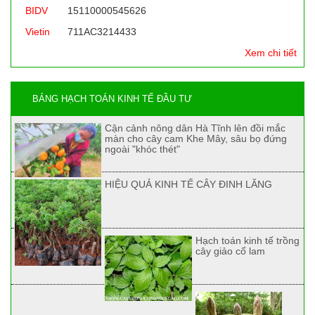
BIDV
15110000545626
Vietin
711AC3214433
Xem chi tiết
BẢNG HẠCH TOÁN KINH TẾ ĐẦU TƯ
Cận cảnh nông dân Hà Tĩnh lên đồi mắc
màn cho cây cam Khe Mây, sâu bọ đứng
ngoài "khóc thét"
HIỆU QUẢ KINH TẾ CÂY ĐINH LĂNG
Hạch toán kinh tế trồng
cây giảo cổ lam