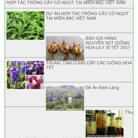
HỢP TÁC TRỒNG CÂY CỎ NGỌT TẠI MIỀN BẮC VIỆT NAM
DỰ ÁN HỢP TÁC TRỒNG CÂY CỎ NGỌT
TẠI MIỀN BẮC VIỆT NAM
BÁO GIÁ HÀNG
NGUYÊN SỌT GIỐNG
HOA LILY SỈ TẾT 2017
TRUNG TÂM CUNG CẤP CÁC GIỐNG HOA
TẾT
Đề Án Đinh Lăng
Thu