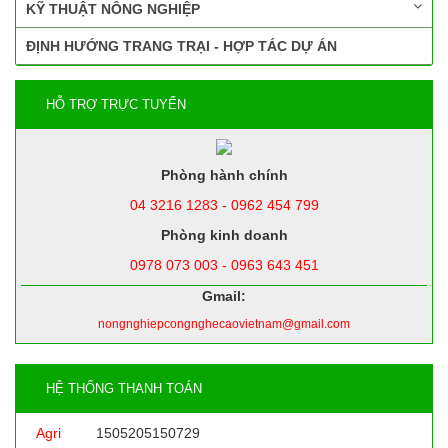
KỸ THUẬT NÔNG NGHIỆP
ĐỊNH HƯỚNG TRANG TRẠI - HỢP TÁC DỰ ÁN
HỖ TRỢ TRỰC TUYẾN
Phòng hành chính
04 3216 1283 - 0962 454 799
Phòng kinh doanh
0978 073 003 - 0963 643 451
Gmail:
nongnghiepcongnghecaovietnam@gmail.com
HỆ THỐNG THANH TOÁN
Agri
1505205150729