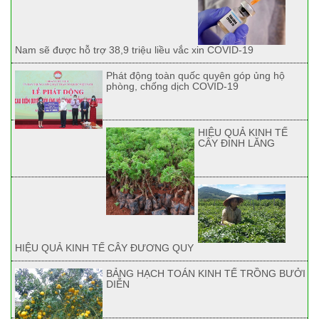
Nam sẽ được hỗ trợ 38,9 triệu liều vắc xin COVID-19
Phát động toàn quốc quyên góp ủng hộ
phòng, chống dịch COVID-19
HIỆU QUẢ KINH TẾ
CÂY ĐINH LĂNG
HIỆU QUẢ KINH TẾ CÂY ĐƯƠNG QUY
BẢNG HẠCH TOÁN KINH TẾ TRỒNG BƯỞI
DIỄN