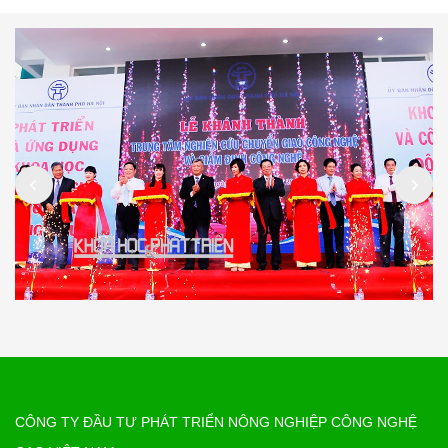
CÔNG TY ĐẦU TƯ PHÁT TRIỂN NÔNG NGHIỆP CÔNG NGHỆ