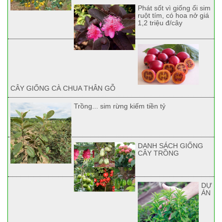
Phát sốt vì giống ổi sim
ruột tím, có hoa nở giá
1,2 triệu đ/cây
CÂY GIỐNG CÀ CHUA THÂN GỖ
Trồng... sim rừng kiếm tiền tỷ
DANH SÁCH GIỐNG
CÂY TRỒNG
DỰ
ÁN