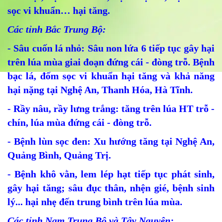
sọc vi khuẩn… hại tăng.
Các tỉnh Bắc Trung Bộ:
- Sâu cuốn lá nhỏ: Sâu non lứa 6 tiếp tục gây hại
trên lúa mùa giai đoạn đứng cái - đòng trỗ. Bệnh
bạc lá, đốm sọc vi khuẩn hại tăng và khả năng
hại nặng tại Nghệ An, Thanh Hóa, Hà Tĩnh.
- Rầy nâu, rầy lưng trắng: tăng trên lúa HT trỗ -
chín, lúa mùa đứng cái - đòng trỗ.
- Bệnh lùn sọc đen: Xu hướng tăng tại Nghệ An,
Quảng Bình, Quảng Trị.
- Bệnh khô vằn, lem lép hạt tiếp tục phát sinh,
gây hại tăng; sâu đục thân, nhện gié, bệnh sinh
lý... hại nhẹ đến trung bình trên lúa mùa.
Các tỉnh Nam Trung Bộ và Tây Nguyên: