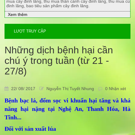
mua cây đinh lăng, thu mua thân cành cây đinh lăng, thu mua củ
đinh lăng, bao tiêu sản phẩm cây đinh lăng.
Xem thêm
LƯỢT TRUY CẬP
Những dịch bệnh hại cần
chú ý trong tuần (từ 21 -
27/8)
22/ 08/ 2017
Nguyễn Thị Tuyết Nhung
0 Nhận xét
Bệnh bạc lá, đốm sọc vi khuẩn hại tăng và khả
năng hại nặng tại Nghệ An, Thanh Hóa, Hà
Tĩnh...
Đối với sản xuất lúa