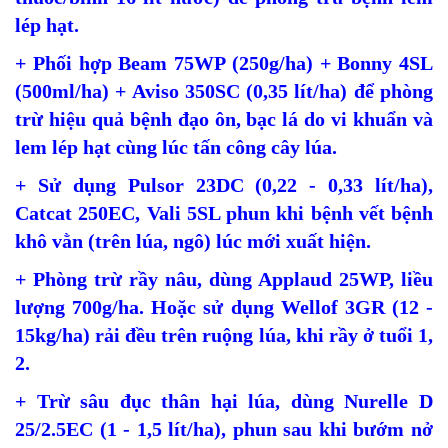
lép hạt.
+ Phối hợp Beam 75WP (250g/ha) + Bonny 4SL
(500ml/ha) + Aviso 350SC (0,35 lít/ha) để phòng
trừ hiệu quả bệnh đạo ôn, bạc lá do vi khuẩn và
lem lép hạt cùng lúc tấn công cây lúa.
+ Sử dụng Pulsor 23DC (0,22 - 0,33 lít/ha),
Catcat 250EC, Vali 5SL phun khi bệnh vết bệnh
khô vằn (trên lúa, ngô) lúc mới xuất hiện.
+ Phòng trừ rầy nâu, dùng Applaud 25WP, liều
lượng 700g/ha. Hoặc sử dụng Wellof 3GR (12 -
15kg/ha) rải đều trên ruộng lúa, khi rầy ở tuổi 1,
2.
+ Trừ sâu đục thân hại lúa, dùng Nurelle D
25/2.5EC (1 - 1,5 lít/ha), phun sau khi bướm nở