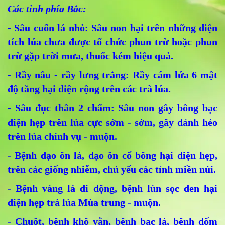
Các tỉnh phía Bắc:
- Sâu cuốn lá nhỏ: Sâu non hại trên những diện
tích lúa chưa được tổ chức phun trừ hoặc phun
trừ gặp trời mưa, thuốc kém hiệu quả.
- Rầy nâu - rầy lưng trắng: Rầy cám lứa 6 mật
độ tăng hại diện rộng trên các trà lúa.
- Sâu đục thân 2 chấm: Sâu non gây bông bạc
diện hẹp trên lúa cực sớm - sớm, gây dảnh héo
trên lúa chính vụ - muộn.
- Bệnh đạo ôn lá, đạo ôn cổ bông hại diện hẹp,
trên các giống nhiễm, chủ yếu các tỉnh miền núi.
- Bệnh vàng lá di động, bệnh lùn sọc đen hại
diện hẹp trà lúa Mùa trung - muộn.
- Chuột, bệnh khô vằn, bệnh bạc lá, bệnh đốm