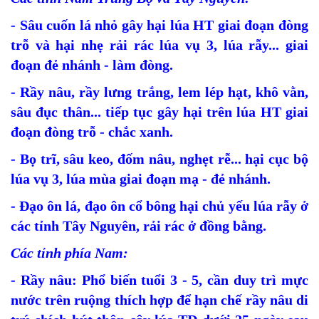
- Sâu cuốn lá nhỏ gây hại lúa HT giai đoạn đòng
trỗ và hại nhẹ rải rác lúa vụ 3, lúa rẫy... giai
đoạn đẻ nhánh - làm đòng.
- Rầy nâu, rầy lưng trắng, lem lép hạt, khô vằn,
sâu đục thân... tiếp tục gây hại trên lúa HT giai
đoạn đòng trỗ - chắc xanh.
- Bọ trĩ, sâu keo, đốm nâu, nghẹt rễ... hại cục bộ
lúa vụ 3, lúa mùa giai đoạn mạ - đẻ nhánh.
- Đạo ôn lá, đạo ôn cổ bông hại chủ yếu lúa rẫy ở
các tỉnh Tây Nguyên, rải rác ở đồng bằng.
Các tỉnh phía Nam:
- Rầy nâu: Phổ biến tuổi 3 - 5, cần duy trì mực
nước trên ruộng thích hợp để hạn chế rầy nâu di