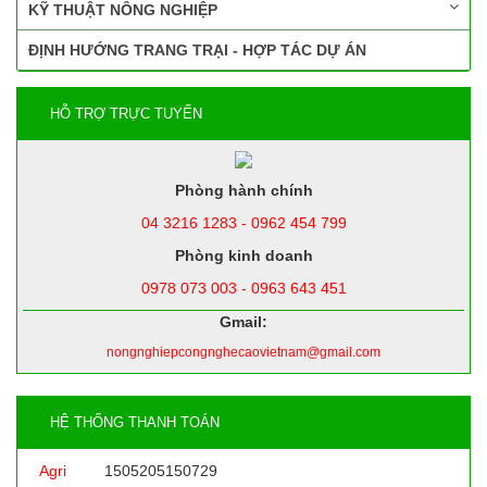
KỸ THUẬT NÔNG NGHIỆP
ĐỊNH HƯỚNG TRANG TRẠI - HỢP TÁC DỰ ÁN
HỖ TRỢ TRỰC TUYẾN
Phòng hành chính
04 3216 1283 - 0962 454 799
Phòng kinh doanh
0978 073 003 - 0963 643 451
Gmail:
nongnghiepcongnghecaovietnam@gmail.com
HỆ THỐNG THANH TOÁN
Agri
1505205150729