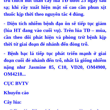
trú chích hút thân cây lúa TĐ dưới 25 ngày sau
sạ; khi rầy xuất hiện mật số cao cần phun xịt
thuốc kịp thời theo nguyên tắc 4 đúng.
- Diện tích nhiễm bệnh đạo ôn sẽ tiếp tục giảm
(lúa HT đang vào cuối vụ). Trên lúa TĐ – mùa,
cần theo dõi phát hiện và phòng trừ bệnh kịp
thời từ giai đoạn đẻ nhánh đến đòng trỗ.
- Bệnh bạc lá tiếp tục phát triển mạnh ở giai
đoạn cuối đẻ nhánh đến trỗ, nhất là giống nhiễm
nặng như Jasmine 85, C10, VD20, OM4900,
OM4218...
CỤC BVTV
Khuyến cáo
Cây lúa: