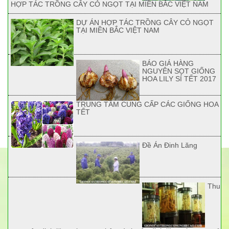
HỢP TÁC TRỒNG CÂY CỎ NGỌT TẠI MIỀN BẮC VIỆT NAM
DỰ ÁN HỢP TÁC TRỒNG CÂY CỎ NGỌT
TẠI MIỀN BẮC VIỆT NAM
BÁO GIÁ HÀNG
NGUYÊN SỌT GIỐNG
HOA LILY SỈ TẾT 2017
TRUNG TÂM CUNG CẤP CÁC GIỐNG HOA
TẾT
Đề Án Đinh Lăng
Thu