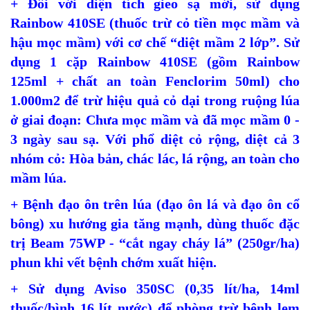
+ Đối với diện tích gieo sạ mới, sử dụng
Rainbow 410SE (thuốc trừ cỏ tiền mọc mầm và
hậu mọc mầm) với cơ chế “diệt mầm 2 lớp”. Sử
dụng 1 cặp Rainbow 410SE (gồm Rainbow
125ml + chất an toàn Fenclorim 50ml) cho
1.000m2 để trừ hiệu quả cỏ dại trong ruộng lúa
ở giai đoạn: Chưa mọc mầm và đã mọc mầm 0 -
3 ngày sau sạ. Với phổ diệt cỏ rộng, diệt cả 3
nhóm cỏ: Hòa bản, chác lác, lá rộng, an toàn cho
mầm lúa.
+ Bệnh đạo ôn trên lúa (đạo ôn lá và đạo ôn cổ
bông) xu hướng gia tăng mạnh, dùng thuốc đặc
trị Beam 75WP - “cắt ngay cháy lá” (250gr/ha)
phun khi vết bệnh chớm xuất hiện.
+ Sử dụng Aviso 350SC (0,35 lít/ha, 14ml
thuốc/bình 16 lít nước) để phòng trừ bệnh lem