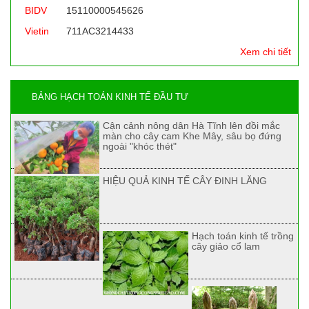
BIDV
15110000545626
Vietin
711AC3214433
Xem chi tiết
BẢNG HẠCH TOÁN KINH TẾ ĐẦU TƯ
Cận cảnh nông dân Hà Tĩnh lên đồi mắc
màn cho cây cam Khe Mây, sâu bọ đứng
ngoài "khóc thét"
HIỆU QUẢ KINH TẾ CÂY ĐINH LĂNG
Hạch toán kinh tế trồng
cây giảo cổ lam