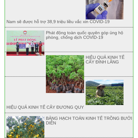
Nam sẽ được hỗ trợ 38,9 triệu liều vắc xin COVID-19
Phát động toàn quốc quyên góp ủng hộ
phòng, chống dịch COVID-19
HIỆU QUẢ KINH TẾ
CÂY ĐINH LĂNG
HIỆU QUẢ KINH TẾ CÂY ĐƯƠNG QUY
BẢNG HẠCH TOÁN KINH TẾ TRỒNG BƯỞI
DIỄN