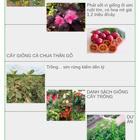
Phát sốt vì giống ổi sim
ruột tím, có hoa nở giá
1,2 triệu đ/cây
CÂY GIỐNG CÀ CHUA THÂN GỖ
Trồng... sim rừng kiếm tiền tỷ
DANH SÁCH GIỐNG
CÂY TRỒNG
DỰ
ÁN