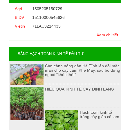
Agri
1505205150729
BIDV
15110000545626
Vietin
711AC3214433
Xem chi tiết
BẢNG HẠCH TOÁN KINH TẾ ĐẦU TƯ
Cận cảnh nông dân Hà Tĩnh lên đồi mắc
màn cho cây cam Khe Mây, sâu bọ đứng
ngoài "khóc thét"
HIỆU QUẢ KINH TẾ CÂY ĐINH LĂNG
Hạch toán kinh tế
trồng cây giảo cổ lam