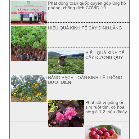
Phát động toàn quốc quyên góp ủng hộ
phòng, chống dịch COVID-19
HIỆU QUẢ KINH TẾ CÂY ĐINH LĂNG
HIỆU QUẢ KINH TẾ
CÂY ĐƯƠNG QUY
BẢNG HẠCH TOÁN KINH TẾ TRỒNG
BƯỞI DIỄN
Phát sốt vì giống ổi
sim ruột tím, có hoa
nở giá 1,2 triệu đ/cây