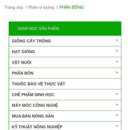
Trang chủ
Phân vi lượng
PHÂN ĐỒNG
DANH MỤC SẢN PHẨM
GIỐNG CÂY TRỒNG
HẠT GIỐNG
VẬT NUÔI
PHÂN BÓN
THUỐC BẢO VỆ THỰC VẬT
CHẾ PHẨM SINH HỌC
MÁY MÓC CÔNG NGHỆ
MUA BÁN NÔNG SẢN
KỸ THUẬT NÔNG NGHIỆP