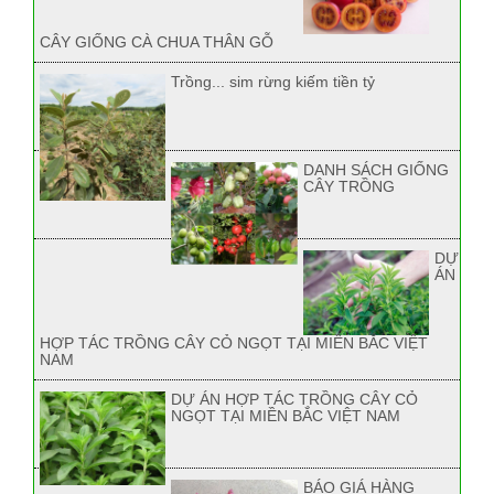
CÂY GIỐNG CÀ CHUA THÂN GỖ
Trồng... sim rừng kiếm tiền tỷ
DANH SÁCH GIỐNG
CÂY TRỒNG
DỰ
ÁN
HỢP TÁC TRỒNG CÂY CỎ NGỌT TẠI MIỀN BẮC VIỆT
NAM
DỰ ÁN HỢP TÁC TRỒNG CÂY CỎ
NGỌT TẠI MIỀN BẮC VIỆT NAM
BÁO GIÁ HÀNG