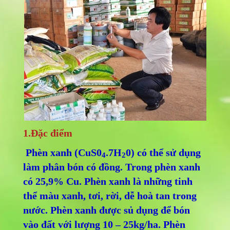
1.Đặc điểm
Phèn xanh (CuS0
.7H
0) có thể sử dụng
4
2
làm phân bón có đồng. Trong phèn xanh
có 25,9% Cu. Phèn xanh là những tinh
thể màu xanh, tơi, rời, dễ hoà tan trong
nước. Phèn xanh được sủ dụng để bón
vào đất với lượng 10 – 25kg/ha. Phèn