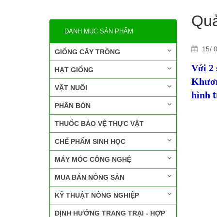
Quả
DANH MỤC SẢN PHẨM
15/ 0
GIỐNG CÂY TRỒNG
Với 2
HẠT GIỐNG
Khươn
VẬT NUÔI
hình
PHÂN BÓN
THUỐC BẢO VỆ THỰC VẬT
CHẾ PHẨM SINH HỌC
MÁY MÓC CÔNG NGHỆ
MUA BÁN NÔNG SẢN
KỸ THUẬT NÔNG NGHIỆP
ĐỊNH HƯỚNG TRANG TRẠI - HỢP