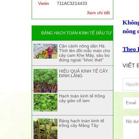
Vietin
711AC3214433
Xem chi tiết
Không
nông d
BẢNG HẠCH TOÁN KINH TẾ ĐẦU TƯ
Cận cảnh nông dân Hà
Theo 
Tĩnh lên đồi mắc màn cho
cây cam Khe Mây, sâu bọ
đứng ngoài "khóc thét"
VIẾT 
HIỆU QUẢ KINH TẾ CÂY
ĐINH LĂNG
Hạch toán kinh tế trồng
cây giảo cổ lam
Bảng hạch toán kinh tế
trồng cây Măng Tây