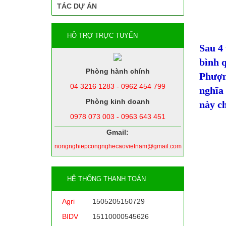
TÁC DỰ ÁN
HỖ TRỢ TRỰC TUYẾN
Sau 4 
bình q
Phòng hành chính
Phượn
04 3216 1283 - 0962 454 799
nghĩa 
Phòng kinh doanh
này ch
0978 073 003 - 0963 643 451
Gmail:
nongnghiepcongnghecaovietnam@gmail.com
HỆ THỐNG THANH TOÁN
Agri
1505205150729
BIDV
15110000545626