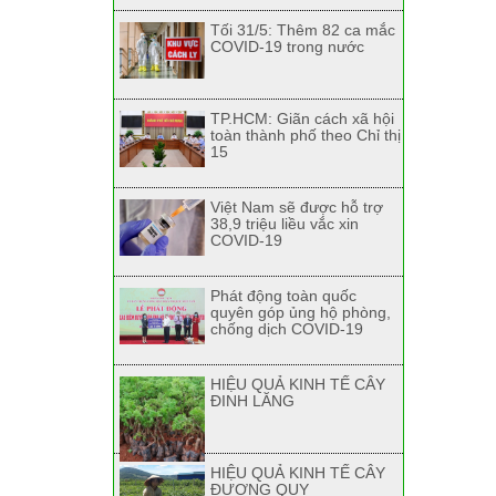
Tối 31/5: Thêm 82 ca mắc
COVID-19 trong nước
TP.HCM: Giãn cách xã hội
toàn thành phố theo Chỉ thị
15
Việt Nam sẽ được hỗ trợ
38,9 triệu liều vắc xin
COVID-19
Phát động toàn quốc
quyên góp ủng hộ phòng,
chống dịch COVID-19
HIỆU QUẢ KINH TẾ CÂY
ĐINH LĂNG
HIỆU QUẢ KINH TẾ CÂY
ĐƯƠNG QUY