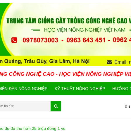
Ệ CAO - HỌC VIỆN NÔNG NGHIỆP VIỆT NAM HIỆN 
DIỄN ĐÀN NÔNG NGHIỆP
KỸ THUẬT NÔNG NGHIỆP
HƯỚNG D
0 
 đu đủ thu hơn 25 triệu đồng 1 vụ