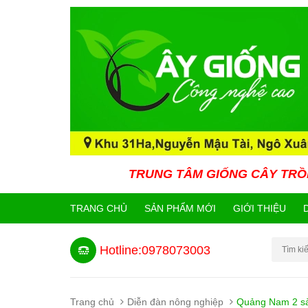
TRUNG TÂM GIỐNG CÂY TRỒNG CÔNG NGH
TRANG CHỦ
SẢN PHẨM MỚI
GIỚI THIỆU
Hotline:0978073003
Trang chủ
Diễn đàn nông nghiệp
Quảng Nam 2 sào