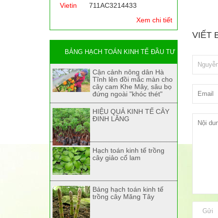
Vietin
711AC3214433
Xem chi tiết
VIẾT 
BẢNG HẠCH TOÁN KINH TẾ ĐẦU TƯ
Cận cảnh nông dân Hà
Tĩnh lên đồi mắc màn cho
cây cam Khe Mây, sâu bọ
đứng ngoài "khóc thét"
HIỆU QUẢ KINH TẾ CÂY
ĐINH LĂNG
Hạch toán kinh tế trồng
cây giảo cổ lam
Bảng hạch toán kinh tế
trồng cây Măng Tây
Gửi