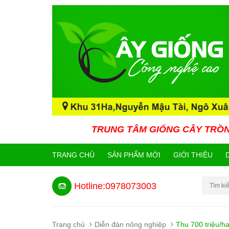
TRUNG TÂM GIỐNG CÂY TRỒNG CÔNG NGHỆ
TRANG CHỦ
SẢN PHẨM MỚI
GIỚI THIỆU
Hotline:0978073003
Trang chủ
Diễn đàn nông nghiệp
Thu 700 triệu/h