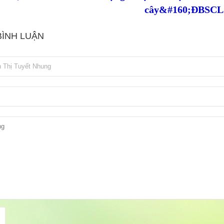
cây&#160;ĐBSCL
BÌNH LUẬN