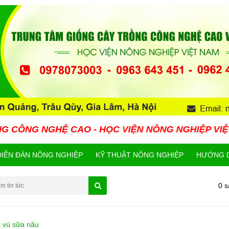
 CAO - HỌC VIỆN NÔNG NGHIỆP VIỆT NAM HIỆN N
DIỄN ĐÀN NÔNG NGHIỆP
KỸ THUẬT NÔNG NGHIỆP
HƯỚNG D
0 
a vú sữa nâu