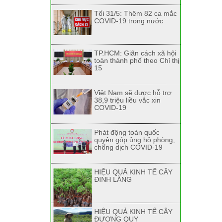
Tối 31/5: Thêm 82 ca mắc
COVID-19 trong nước
TP.HCM: Giãn cách xã hội
toàn thành phố theo Chỉ thị
15
Việt Nam sẽ được hỗ trợ
38,9 triệu liều vắc xin
COVID-19
Phát động toàn quốc
quyên góp ủng hộ phòng,
chống dịch COVID-19
HIỆU QUẢ KINH TẾ CÂY
ĐINH LĂNG
HIỆU QUẢ KINH TẾ CÂY
ĐƯƠNG QUY