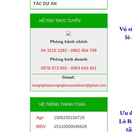
TÁC DỰ ÁN
HỖ TRỢ TRỰC TUYẾN
Vú sữ
lò
Phòng hành chính
04 3216 1283 - 0962 454 799
Phòng kinh doanh
0978 073 003 - 0963 643 451
Gmail:
nongnghiepcongnghecaovietnam@gmail.com
HỆ THỐNG THANH TOÁN
Ưu đ
Agri
1505205150729
Lò Rè
BIDV
15110000545626
tấ