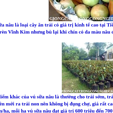
a nâu là loại cây ăn trái có giá trị kinh tế cao tại 
 rèn Vĩnh Kim nhưng bù lại khi chín có da màu nâu 
iểm khác của vú sữa nâu là thường cho trái sớm, tr
n mới ra trái non nên không bị đụng chợ, giá rất c
n/ha, mỗi ha vú sữa nâu đạt giá trị 600 triệu đến 700 