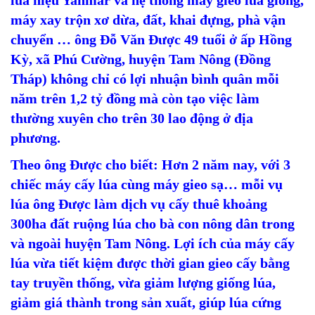
lúa hiệu Yanmar và hệ thống máy gieo lúa giống,
máy xay trộn xơ dừa, đất, khai đựng, phà vận
chuyển … ông Đỗ Văn Được 49 tuổi ở ấp Hồng
Kỳ, xã Phú Cường, huyện Tam Nông (Đồng
Tháp) không chỉ có lợi nhuận bình quân mỗi
năm trên 1,2 tỷ đồng mà còn tạo việc làm
thường xuyên cho trên 30 lao động ở địa
phương.
Theo ông Được cho biết: Hơn 2 năm nay, với 3
chiếc máy cấy lúa cùng máy gieo sạ… mỗi vụ
lúa ông Được làm dịch vụ cấy thuê khoảng
300ha đất ruộng lúa cho bà con nông dân trong
và ngoài huyện Tam Nông. Lợi ích của máy cấy
lúa vừa tiết kiệm được thời gian gieo cấy bằng
tay truyền thống, vừa giảm lượng giống lúa,
giảm giá thành trong sản xuất, giúp lúa cứng