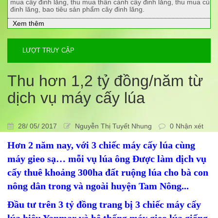
mua cây đinh lăng, thu mua thân cành cây đinh lăng, thu mua củ
đinh lăng, bao tiêu sản phẩm cây đinh lăng.
Xem thêm
LƯỢT TRUY CẬP
Thu hơn 1,2 tỷ đồng/năm từ
dịch vụ máy cấy lúa
28/ 05/ 2017
Nguyễn Thị Tuyết Nhung
0 Nhận xét
Hơn 2 năm nay, với 3 chiếc máy cấy lúa cùng
máy gieo sạ… mỗi vụ lúa ông Được làm dịch vụ
cấy thuê khoảng 300ha đất ruộng lúa cho bà con
nông dân trong và ngoài huyện Tam Nông...
Đầu tư trên 3 tỷ đồng trang bị 3 chiếc máy cấy