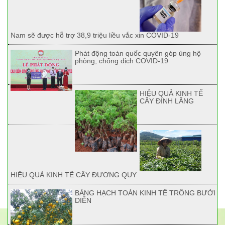
Nam sẽ được hỗ trợ 38,9 triệu liều vắc xin COVID-19
Phát động toàn quốc quyên góp ủng hộ
phòng, chống dịch COVID-19
HIỆU QUẢ KINH TẾ
CÂY ĐINH LĂNG
HIỆU QUẢ KINH TẾ CÂY ĐƯƠNG QUY
BẢNG HẠCH TOÁN KINH TẾ TRỒNG BƯỞI
DIỄN