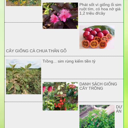
Phát sốt vì giống ổi sim
ruột tím, có hoa nở giá
1,2 triệu đ/cây
CÂY GIỐNG CÀ CHUA THÂN GỖ
Trồng... sim rừng kiếm tiền tỷ
DANH SÁCH GIỐNG
CÂY TRỒNG
DỰ
ÁN