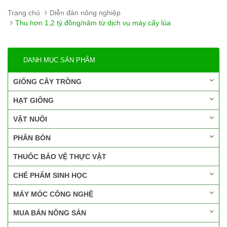
Trang chủ
Diễn đàn nông nghiệp
Thu hơn 1,2 tỷ đồng/năm từ dịch vụ máy cấy lúa
DANH MỤC SẢN PHẨM
GIỐNG CÂY TRỒNG
HẠT GIỐNG
VẬT NUÔI
PHÂN BÓN
THUỐC BẢO VỆ THỰC VẬT
CHẾ PHẨM SINH HỌC
MÁY MÓC CÔNG NGHỆ
MUA BÁN NÔNG SẢN