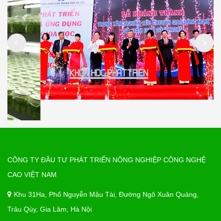
CÔNG TY ĐẦU TƯ PHÁT TRIỂN NÔNG NGHIỆP CÔNG NGHỆ
CAO VIỆT NAM
Khu 31Ha, Phố Nguyễn Mậu Tài, Đường Ngô Xuân Quảng,
Trâu Qùy, Gia Lâm, Hà Nội