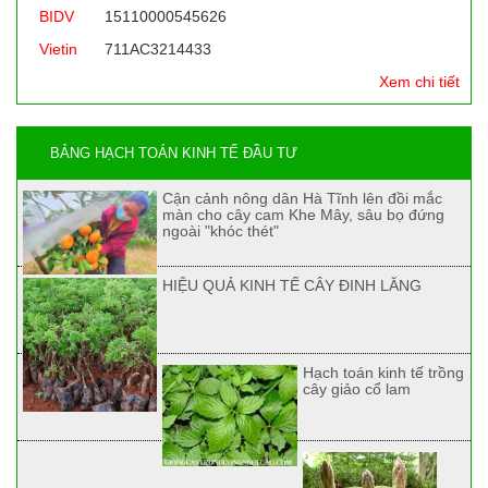
BIDV
15110000545626
Vietin
711AC3214433
Xem chi tiết
BẢNG HẠCH TOÁN KINH TẾ ĐẦU TƯ
Cận cảnh nông dân Hà Tĩnh lên đồi mắc
màn cho cây cam Khe Mây, sâu bọ đứng
ngoài "khóc thét"
HIỆU QUẢ KINH TẾ CÂY ĐINH LĂNG
Hạch toán kinh tế trồng
cây giảo cổ lam