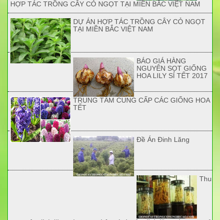
HỢP TÁC TRỒNG CÂY CỎ NGỌT TẠI MIỀN BẮC VIỆT NAM
DỰ ÁN HỢP TÁC TRỒNG CÂY CỎ NGỌT
TẠI MIỀN BẮC VIỆT NAM
BÁO GIÁ HÀNG
NGUYÊN SỌT GIỐNG
HOA LILY SỈ TẾT 2017
TRUNG TÂM CUNG CẤP CÁC GIỐNG HOA
TẾT
Đề Án Đinh Lăng
Thu