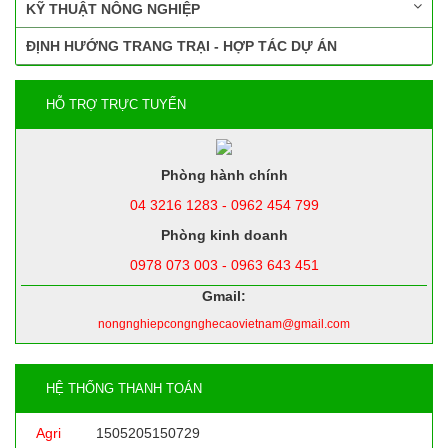
KỸ THUẬT NÔNG NGHIỆP
ĐỊNH HƯỚNG TRANG TRẠI - HỢP TÁC DỰ ÁN
HỖ TRỢ TRỰC TUYẾN
Phòng hành chính
04 3216 1283 - 0962 454 799
Phòng kinh doanh
0978 073 003 - 0963 643 451
Gmail:
nongnghiepcongnghecaovietnam@gmail.com
HỆ THỐNG THANH TOÁN
Agri
1505205150729