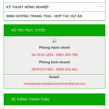
KỸ THUẬT NÔNG NGHIỆP
ĐỊNH HƯỚNG TRANG TRẠI - HỢP TÁC DỰ ÁN
HỖ TRỢ TRỰC TUYẾN
Phòng hành chính
04 3216 1283 - 0962 454 799
Phòng kinh doanh
0978 073 003 - 0963 643 451
Gmail:
nongnghiepcongnghecaovietnam@gmail.com
HỆ THỐNG THANH TOÁN