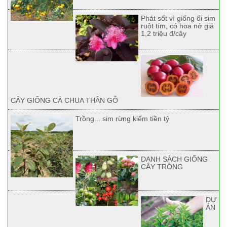
Phát sốt vì giống ổi sim
ruột tím, có hoa nở giá
1,2 triệu đ/cây
CÂY GIỐNG CÀ CHUA THÂN GỖ
Trồng... sim rừng kiếm tiền tỷ
DANH SÁCH GIỐNG
CÂY TRỒNG
DỰ
ÁN