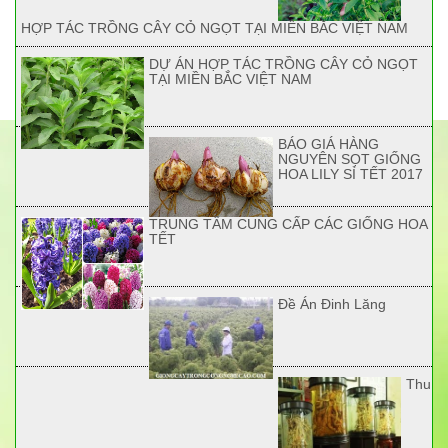
HỢP TÁC TRỒNG CÂY CỎ NGỌT TẠI MIỀN BẮC VIỆT NAM
DỰ ÁN HỢP TÁC TRỒNG CÂY CỎ NGỌT
TẠI MIỀN BẮC VIỆT NAM
BÁO GIÁ HÀNG
NGUYÊN SỌT GIỐNG
HOA LILY SỈ TẾT 2017
TRUNG TÂM CUNG CẤP CÁC GIỐNG HOA
TẾT
Đề Án Đinh Lăng
Thu