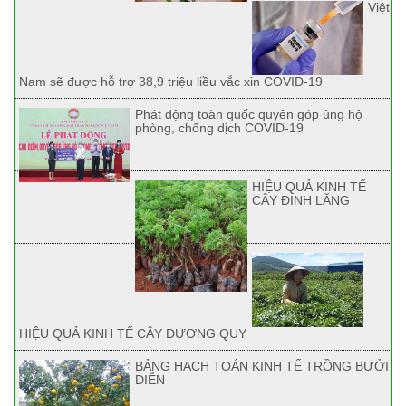
Việt
Nam sẽ được hỗ trợ 38,9 triệu liều vắc xin COVID-19
Phát động toàn quốc quyên góp ủng hộ
phòng, chống dịch COVID-19
HIỆU QUẢ KINH TẾ
CÂY ĐINH LĂNG
HIỆU QUẢ KINH TẾ CÂY ĐƯƠNG QUY
BẢNG HẠCH TOÁN KINH TẾ TRỒNG BƯỞI
DIỄN