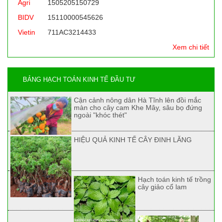
Agri
1505205150729
BIDV
15110000545626
Vietin
711AC3214433
Xem chi tiết
BẢNG HẠCH TOÁN KINH TẾ ĐẦU TƯ
Cận cảnh nông dân Hà Tĩnh lên đồi mắc
màn cho cây cam Khe Mây, sâu bọ đứng
ngoài "khóc thét"
HIỆU QUẢ KINH TẾ CÂY ĐINH LĂNG
Hạch toán kinh tế trồng
cây giảo cổ lam