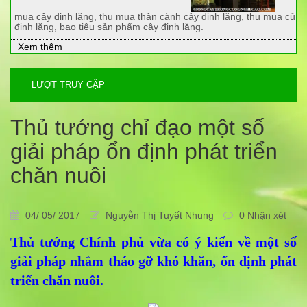
mua cây đinh lăng, thu mua thân cành cây đinh lăng, thu mua củ
đinh lăng, bao tiêu sản phẩm cây đinh lăng.
Xem thêm
LƯỢT TRUY CẬP
Thủ tướng chỉ đạo một số
giải pháp ổn định phát triển
chăn nuôi
04/ 05/ 2017
Nguyễn Thị Tuyết Nhung
0 Nhận xét
Thủ tướng Chính phủ vừa có ý kiến về một số
giải pháp nhằm tháo gỡ khó khăn, ổn định phát
triển chăn nuôi.