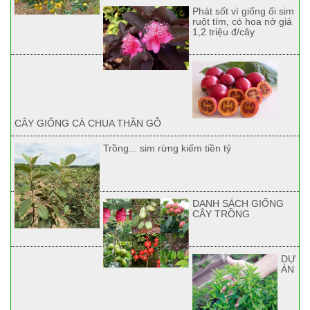
Phát sốt vì giống ổi sim
ruột tím, có hoa nở giá
1,2 triệu đ/cây
CÂY GIỐNG CÀ CHUA THÂN GỖ
Trồng... sim rừng kiếm tiền tỷ
DANH SÁCH GIỐNG
CÂY TRỒNG
DỰ
ÁN