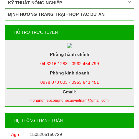
KỸ THUẬT NÔNG NGHIỆP
ĐỊNH HƯỚNG TRANG TRẠI - HỢP TÁC DỰ ÁN
HỖ TRỢ TRỰC TUYẾN
Phòng hành chính
04 3216 1283 - 0962 454 799
Phòng kinh doanh
0978 073 003 - 0963 643 451
Gmail:
nongnghiepcongnghecaovietnam@gmail.com
HỆ THỐNG THANH TOÁN
Agri
1505205150729