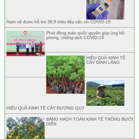
Nam sẽ được hỗ trợ 38,9 triệu liều vắc xin COVID-19
Phát động toàn quốc quyên góp ủng hộ
phòng, chống dịch COVID-19
HIỆU QUẢ KINH TẾ
CÂY ĐINH LĂNG
HIỆU QUẢ KINH TẾ CÂY ĐƯƠNG QUY
BẢNG HẠCH TOÁN KINH TẾ TRỒNG BƯỞI
DIỄN