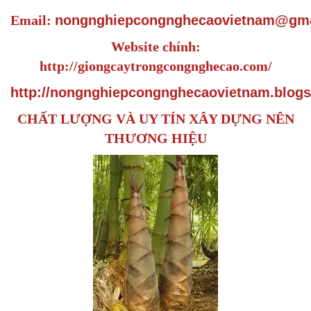
Email:
nongnghiepcongnghecaovietnam@gma
Website chính:
http://giongcaytrongcongnghecao.com/
http://nongnghiepcongnghecaovietnam.blogs
CHẤT LƯỢNG VÀ UY TÍN XÂY DỰNG NÊN
THƯƠNG HIỆU