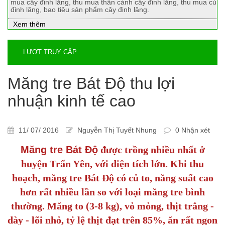
mua cây đinh lăng, thu mua thân cành cây đinh lăng, thu mua củ
đinh lăng, bao tiêu sản phẩm cây đinh lăng.
Xem thêm
LƯỢT TRUY CẬP
Măng tre Bát Độ thu lợi
nhuận kinh tế cao
11/ 07/ 2016
Nguyễn Thị Tuyết Nhung
0 Nhận xét
Măng tre Bát Độ
được trồng nhiều nhất ở
huyện Trấn Yên, với diện tích lớn. Khi thu
hoạch, măng tre Bát Độ có củ to, năng suất cao
hơn rất nhiều lần so với loại măng tre bình
thường. Măng to (3-8 kg), vỏ mỏng, thịt trắng -
dày - lõi nhỏ, tỷ lệ thịt đạt trên 85%, ăn rất ngon