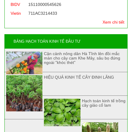
BIDV
15110000545626
Vietin
711AC3214433
Xem chi tiết
BẢNG HẠCH TOÁN KINH TẾ ĐẦU TƯ
Cận cảnh nông dân Hà Tĩnh lên đồi mắc
màn cho cây cam Khe Mây, sâu bọ đứng
ngoài "khóc thét"
HIỆU QUẢ KINH TẾ CÂY ĐINH LĂNG
Hạch toán kinh tế trồng
cây giảo cổ lam