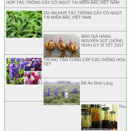
HỢP TÁC TRỒNG CÂY CỎ NGỌT TẠI MIỀN BẮC VIỆT NAM
DỰ ÁN HỢP TÁC TRỒNG CÂY CỎ NGỌT
TẠI MIỀN BẮC VIỆT NAM
BÁO GIÁ HÀNG
NGUYÊN SỌT GIỐNG
HOA LILY SỈ TẾT 2017
TRUNG TÂM CUNG CẤP CÁC GIỐNG HOA
TẾT
Đề Án Đinh Lăng
Thu