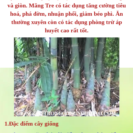
và giòn. Măng Tre có tác dụng tăng cường tiêu
hoá, phá đờm, nhuận phổi, giảm béo phì. Ăn
thường xuyên còn có tác dụng phòng trừ áp
huyết cao rất tốt.
1.Đặc điểm cây giống